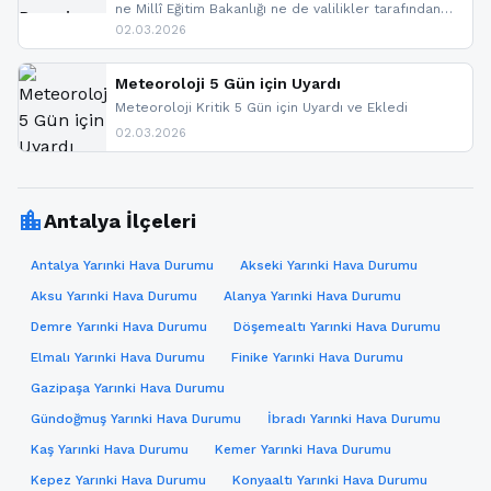
ne Millî Eğitim Bakanlığı ne de valilikler tarafından
yapılmış resmi bir tatil açıklaması bulunmamaktadır.
02.03.2026
Resmi bir duyuru gelmesi halinde gelişmeleri anında
paylaşacağız. En hızlı şekilde haberdar olmak için
sitemizi takip edebilir ve bildirimleri açabilirsiniz.
Meteoroloji 5 Gün için Uyardı
Meteoroloji Kritik 5 Gün için Uyardı ve Ekledi
02.03.2026
location_city
Antalya İlçeleri
Antalya Yarınki Hava Durumu
Akseki Yarınki Hava Durumu
Aksu Yarınki Hava Durumu
Alanya Yarınki Hava Durumu
Demre Yarınki Hava Durumu
Döşemealtı Yarınki Hava Durumu
Elmalı Yarınki Hava Durumu
Finike Yarınki Hava Durumu
Gazipaşa Yarınki Hava Durumu
Gündoğmuş Yarınki Hava Durumu
İbradı Yarınki Hava Durumu
Kaş Yarınki Hava Durumu
Kemer Yarınki Hava Durumu
Kepez Yarınki Hava Durumu
Konyaaltı Yarınki Hava Durumu