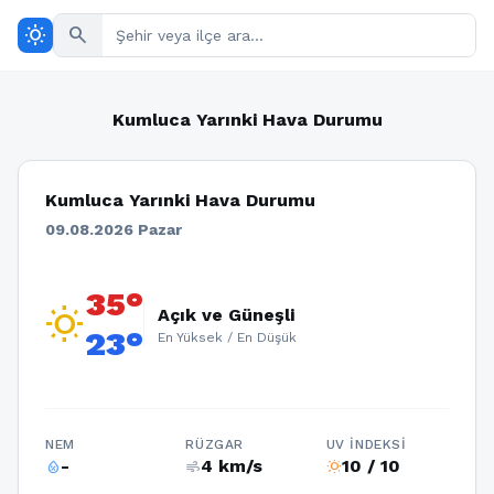
wb_sunny
search
Kumluca Yarınki Hava Durumu
Kumluca Yarınki Hava Durumu
09.08.2026 Pazar
35°
wb_sunny
Açık ve Güneşli
23°
En Yüksek / En Düşük
NEM
RÜZGAR
UV İNDEKSI
-
4 km/s
10 / 10
humidity_percentage
air
wb_sunny