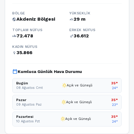
BÖLGE
YÜKSEKLIK
Akdeniz Bölgesi
29 m
public
terrain
TOPLAM NÜFUS
ERKEK NÜFUS
72.478
36.612
groups
male
KADIN NÜFUS
35.866
female
calendar_today
Kumluca Günlük Hava Durumu
Bugün
35°
wb_sunny
Açık ve Güneşli
08 Ağustos Cmt
24°
Pazar
35°
wb_sunny
Açık ve Güneşli
09 Ağustos Paz
23°
Pazartesi
35°
wb_sunny
Açık ve Güneşli
10 Ağustos Pzt
24°