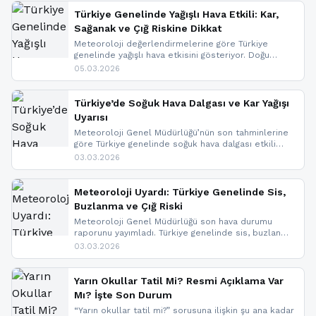
Türkiye Genelinde Yağışlı Hava Etkili: Kar,
Sağanak ve Çığ Riskine Dikkat
Meteoroloji değerlendirmelerine göre Türkiye
genelinde yağışlı hava etkisini gösteriyor. Doğu
bölgelerinde kar yağışı beklenirken Marmara ve
05.03.2026
Kuzey Ege’de sağanak yağmur, yüksek kesimlerde
ise çığ tehlikesi bulunuyor. İç kesimlerde sis ve pus
nedeniyle görüş mesafesinde azalma
Türkiye’de Soğuk Hava Dalgası ve Kar Yağışı
yaşanabileceği belirtiliyor.
Uyarısı
Meteoroloji Genel Müdürlüğü’nün son tahminlerine
göre Türkiye genelinde soğuk hava dalgası etkili
oluyor. Birçok il için kar yağışı ve buzlanma uyarısı
03.03.2026
geldi.
Meteoroloji Uyardı: Türkiye Genelinde Sis,
Buzlanma ve Çığ Riski
Meteoroloji Genel Müdürlüğü son hava durumu
raporunu yayımladı. Türkiye genelinde sis, buzlanma
ve don beklenirken Doğu Anadolu ve Doğu
03.03.2026
Karadeniz’in yüksek kesimlerinde çığ riski uyarısı
yapıldı. İşte son dakika meteoroloji gelişmeleri.
Yarın Okullar Tatil Mi? Resmi Açıklama Var
Mı? İşte Son Durum
“Yarın okullar tatil mi?” sorusuna ilişkin şu ana kadar