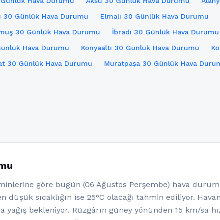
0 Günlük Hava Durumu
Aksu 30 Günlük Hava Durumu
Alan
ı 30 Günlük Hava Durumu
Elmalı 30 Günlük Hava Durumu
muş 30 Günlük Hava Durumu
İbradı 30 Günlük Hava Durumu
Günlük Hava Durumu
Konyaaltı 30 Günlük Hava Durumu
Ko
at 30 Günlük Hava Durumu
Muratpaşa 30 Günlük Hava Duru
umu
nlerine göre bugün (06 Ağustos Perşembe) hava durumu
en düşük sıcaklığın ise 25°C olacağı tahmin ediliyor. Havan
a yağış bekleniyor. Rüzgârın güney yönünden 15 km/sa hı