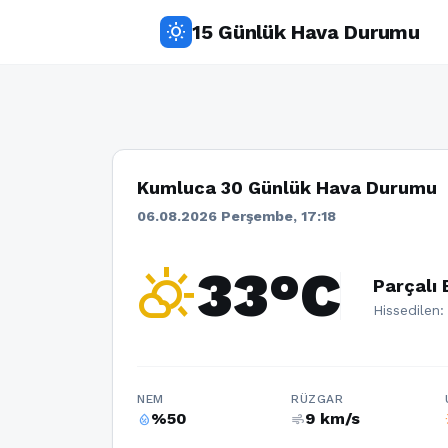
15 Günlük Hava Durumu
wb_sunny
Kumluca 30 Günlük Hava Durumu
06.08.2026 Perşembe, 17:18
partly_cloudy_day
33°C
Parçalı 
Hissedilen:
NEM
RÜZGAR
%50
9 km/s
humidity_percentage
air
w