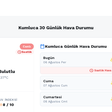
Kumluca 30 Günlük Hava Durumu
calendar_today
Kumluca Günlük Hava Durumu
Canlı
schedule
Saatlik
Bugün
partly
06 Ağustos Per
schedule
Bulutlu
Saatlik Hava
 37°C
Cuma
part
07 Ağustos Cum
Cumartesi
part
UV İNDEKSI
08 Ağustos Cmt
8 / 10
b_sunny