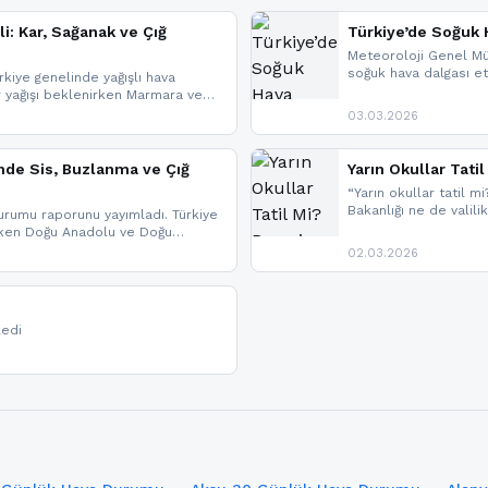
li: Kar, Sağanak ve Çığ
Türkiye’de Soğuk H
Meteoroloji Genel Mü
soğuk hava dalgası etk
kiye genelinde yağışlı hava
geldi.
r yağışı beklenirken Marmara ve
imlerde ise çığ tehlikesi
03.03.2026
eniyle görüş mesafesinde azalma
nde Sis, Buzlanma ve Çığ
Yarın Okullar Tat
“Yarın okullar tatil mi
Bakanlığı ne de valili
rumu raporunu yayımladı. Türkiye
bulunmamaktadır. Res
rken Doğu Anadolu ve Doğu
paylaşacağız. En hızlı
 uyarısı yapıldı. İşte son dakika
02.03.2026
bildirimleri açabilirsin
ledi