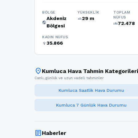
BÖLGE
YÜKSEKLIK
TOPLAM
NÜFUS
Akdeniz
29 m
terrain
public
72.478
groups
Bölgesi
KADIN NÜFUS
35.866
female
location_on
Kumluca Hava Tahmin Kategoriler
Canlı, günlük ve uzun vadeli tahminler
Kumluca Saatlik Hava Durumu
Kumluca 7 Günlük Hava Durumu
article
Haberler