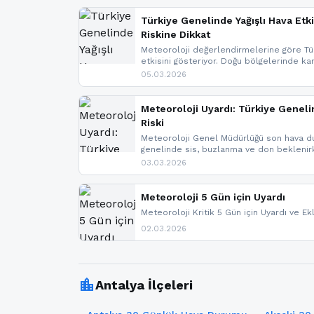
Türkiye Genelinde Yağışlı Hava Etki
Riskine Dikkat
Meteoroloji değerlendirmelerine göre Tür
etkisini gösteriyor. Doğu bölgelerinde ka
Kuzey Ege’de sağanak yağmur, yüksek kes
05.03.2026
bulunuyor. İç kesimlerde sis ve pus ned
yaşanabileceği belirtiliyor.
Meteoroloji Uyardı: Türkiye Geneli
Riski
Meteoroloji Genel Müdürlüğü son hava du
genelinde sis, buzlanma ve don bekleni
Karadeniz’in yüksek kesimlerinde çığ riski
03.03.2026
meteoroloji gelişmeleri.
Meteoroloji 5 Gün için Uyardı
Meteoroloji Kritik 5 Gün için Uyardı ve Ek
02.03.2026
location_city
Antalya İlçeleri