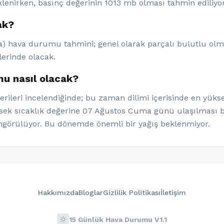
enirken, basınç değerinin 1013 mb olması tahmin ediliyor
ak?
 hava durumu tahmini; genel olarak parçalı bulutlu olmas
lerinde olacak.
u nasıl olacak?
leri incelendiğinde; bu zaman dilimi içerisinde en yükse
ksek sıcaklık değerine 07 Ağustos Cuma günü ulaşılması b
görülüyor. Bu dönemde önemli bir yağış beklenmiyor.
Hakkımızda
Bloglar
Gizlilik Politikası
İletişim
wb_sunny
15 Günlük Hava Durumu V1.1