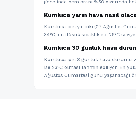
genelinde nem oranı %50 civarında bekl
Kumluca yarın hava nasıl olac
Kumluca için yarınki (07 Ağustos Cuma)
34°C, en düşük sıcaklık ise 26°C seviye
Kumluca 30 günlük hava durum
Kumluca için 3 günlük hava durumu veri
ise 23°C olması tahmin ediliyor. En yü
Ağustos Cumartesi günü yaşanacağı ön