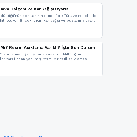
ava Dalgası ve Kar Yağışı Uyarısı
dürlüğü’nün son tahminlerine göre Türkiye genelinde
ili oluyor. Birçok il için kar yağışı ve buzlanma uyarısı
il Mi? Resmi Açıklama Var Mı? İşte Son Durum
?” sorusuna ilişkin şu ana kadar ne Millî Eğitim
kler tarafından yapılmış resmi bir tatil açıklaması
mi bir duyuru gelmesi halinde gelişmeleri anında
 şekilde haberdar olmak için sitemizi takip edebilir ve
iz.