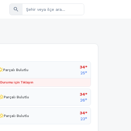
search
34°
_cloudy_day
Parçalı Bulutlu
25°
 Durumu için Tıklayın
34°
ly_cloudy_day
Parçalı Bulutlu
26°
34°
ly_cloudy_day
Parçalı Bulutlu
23°