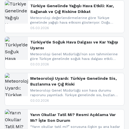
Türkiye Genelinde Yağışlı Hava Etkili: Kar,
Sağanak ve Çığ Riskine Dikkat
Meteoroloji değerlendirmelerine göre Türkiye
genelinde yağışlı hava etkisini gösteriyor. Doğu
bölgelerinde kar yağışı beklenirken Marmara ve
05.03.2026
Kuzey Ege’de sağanak yağmur, yüksek kesimlerde
ise çığ tehlikesi bulunuyor. İç kesimlerde sis ve pus
nedeniyle görüş mesafesinde azalma
Türkiye’de Soğuk Hava Dalgası ve Kar Yağışı
yaşanabileceği belirtiliyor.
Uyarısı
Meteoroloji Genel Müdürlüğü’nün son tahminlerine
göre Türkiye genelinde soğuk hava dalgası etkili
oluyor. Birçok il için kar yağışı ve buzlanma uyarısı
03.03.2026
geldi.
Meteoroloji Uyardı: Türkiye Genelinde Sis,
Buzlanma ve Çığ Riski
Meteoroloji Genel Müdürlüğü son hava durumu
raporunu yayımladı. Türkiye genelinde sis, buzlanma
ve don beklenirken Doğu Anadolu ve Doğu
03.03.2026
Karadeniz’in yüksek kesimlerinde çığ riski uyarısı
yapıldı. İşte son dakika meteoroloji gelişmeleri.
Yarın Okullar Tatil Mi? Resmi Açıklama Var
Mı? İşte Son Durum
“Yarın okullar tatil mi?” sorusuna ilişkin şu ana kadar