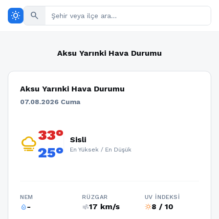
wb_sunny
search
Aksu Yarınki Hava Durumu
Aksu Yarınki Hava Durumu
07.08.2026 Cuma
33°
foggy
Sisli
25°
En Yüksek / En Düşük
NEM
RÜZGAR
UV İNDEKSI
-
17 km/s
8 / 10
humidity_percentage
air
wb_sunny