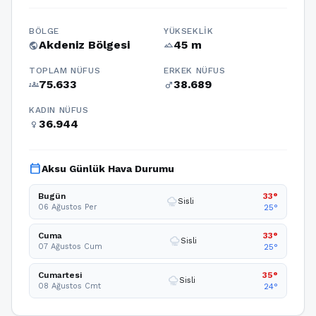
BÖLGE
YÜKSEKLIK
Akdeniz Bölgesi
45 m
public
terrain
TOPLAM NÜFUS
ERKEK NÜFUS
75.633
38.689
groups
male
KADIN NÜFUS
36.944
female
calendar_today
Aksu Günlük Hava Durumu
Bugün
33°
foggy
Sisli
06 Ağustos Per
25°
Cuma
33°
foggy
Sisli
07 Ağustos Cum
25°
Cumartesi
35°
foggy
Sisli
08 Ağustos Cmt
24°