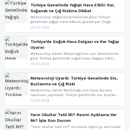
Türkiye Genelinde Yağışlı Hava Etkili: Kar,
Sağanak ve Çığ Riskine Dikkat
Meteoroloji değerlendirmelerine göre Türkiye
genelinde yağışlı hava etkisini gösteriyor. Doğu
bölgelerinde kar yağışı beklenirken Marmara ve
05.03.2026
Kuzey Ege’de sağanak yağmur, yüksek kesimlerde
ise çığ tehlikesi bulunuyor. İç kesimlerde sis ve pus
nedeniyle görüş mesafesinde azalma
Türkiye’de Soğuk Hava Dalgası ve Kar Yağışı
yaşanabileceği belirtiliyor.
Uyarısı
Meteoroloji Genel Müdürlüğü’nün son tahminlerine
göre Türkiye genelinde soğuk hava dalgası etkili
oluyor. Birçok il için kar yağışı ve buzlanma uyarısı
03.03.2026
geldi.
Meteoroloji Uyardı: Türkiye Genelinde Sis,
Buzlanma ve Çığ Riski
Meteoroloji Genel Müdürlüğü son hava durumu
raporunu yayımladı. Türkiye genelinde sis, buzlanma
ve don beklenirken Doğu Anadolu ve Doğu
03.03.2026
Karadeniz’in yüksek kesimlerinde çığ riski uyarısı
yapıldı. İşte son dakika meteoroloji gelişmeleri.
Yarın Okullar Tatil Mi? Resmi Açıklama Var
Mı? İşte Son Durum
“Yarın okullar tatil mi?” sorusuna ilişkin şu ana kadar