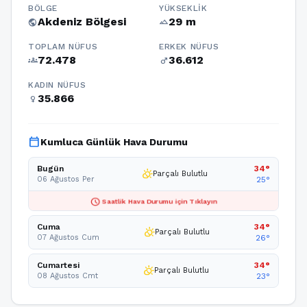
BÖLGE
YÜKSEKLIK
Akdeniz Bölgesi
29 m
public
terrain
TOPLAM NÜFUS
ERKEK NÜFUS
72.478
36.612
groups
male
KADIN NÜFUS
35.866
female
calendar_today
Kumluca Günlük Hava Durumu
Bugün
34°
partly_cloudy_day
Parçalı Bulutlu
06 Ağustos Per
25°
schedule
Saatlik Hava Durumu için Tıklayın
Cuma
34°
partly_cloudy_day
Parçalı Bulutlu
07 Ağustos Cum
26°
Cumartesi
34°
partly_cloudy_day
Parçalı Bulutlu
08 Ağustos Cmt
23°