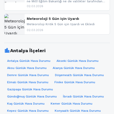
ne Millî Eğitim Bakanlığı ne de valilikler tarafından
yapılmış resmi bir tatil açıklaması bulunmamaktadır.
02.03.2026
Resmi bir duyuru gelmesi halinde gelişmeleri anında
paylaşacağız. En hızlı şekilde haberdar olmak için
sitemizi takip edebilir ve bildirimleri açabilirsiniz.
Meteoroloji 5 Gün için Uyardı
Meteoroloji Kritik 5 Gün için Uyardı ve Ekledi
02.03.2026
location_city
Antalya İlçeleri
Antalya Günlük Hava Durumu
Akseki Günlük Hava Durumu
Aksu Günlük Hava Durumu
Alanya Günlük Hava Durumu
Demre Günlük Hava Durumu
Döşemealtı Günlük Hava Durumu
Elmalı Günlük Hava Durumu
Finike Günlük Hava Durumu
Gazipaşa Günlük Hava Durumu
Gündoğmuş Günlük Hava Durumu
İbradı Günlük Hava Durumu
Kaş Günlük Hava Durumu
Kemer Günlük Hava Durumu
Kepez Günlük Hava Durumu
Konyaaltı Günlük Hava Durumu