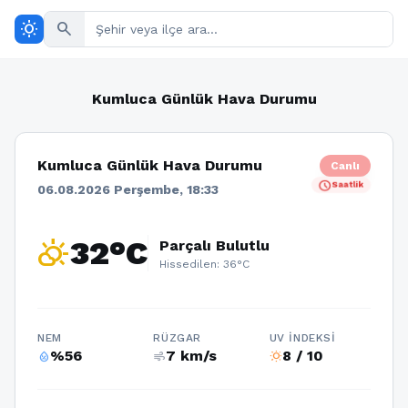
wb_sunny
search
Kumluca Günlük Hava Durumu
Kumluca Günlük Hava Durumu
Canlı
schedule
Saatlik
06.08.2026 Perşembe, 18:33
partly_cloudy_day
32°C
Parçalı Bulutlu
Hissedilen: 36°C
NEM
RÜZGAR
UV İNDEKSI
%56
7 km/s
8 / 10
humidity_percentage
air
wb_sunny