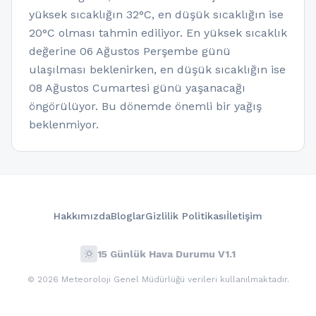
yüksek sıcaklığın 32°C, en düşük sıcaklığın ise
20°C olması tahmin ediliyor. En yüksek sıcaklık
değerine 06 Ağustos Perşembe günü
ulaşılması beklenirken, en düşük sıcaklığın ise
08 Ağustos Cumartesi günü yaşanacağı
öngörülüyor. Bu dönemde önemli bir yağış
beklenmiyor.
Hakkımızda
Bloglar
Gizlilik Politikası
İletişim
wb_sunny
15 Günlük Hava Durumu V1.1
© 2026 Meteoroloji Genel Müdürlüğü verileri kullanılmaktadır.