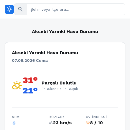
wb_sunny
search
Akseki Yarınki Hava Durumu
Akseki Yarınki Hava Durumu
07.08.2026 Cuma
31°
partly_cloudy_day
Parçalı Bulutlu
21°
En Yüksek / En Düşük
NEM
RÜZGAR
UV İNDEKSI
-
23 km/s
8 / 10
humidity_percentage
air
wb_sunny