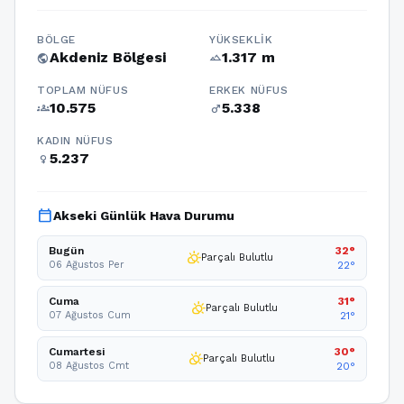
BÖLGE
YÜKSEKLIK
Akdeniz Bölgesi
1.317 m
public
terrain
TOPLAM NÜFUS
ERKEK NÜFUS
10.575
5.338
groups
male
KADIN NÜFUS
5.237
female
calendar_today
Akseki Günlük Hava Durumu
Bugün
32°
partly_cloudy_day
Parçalı Bulutlu
06 Ağustos Per
22°
Cuma
31°
partly_cloudy_day
Parçalı Bulutlu
07 Ağustos Cum
21°
Cumartesi
30°
partly_cloudy_day
Parçalı Bulutlu
08 Ağustos Cmt
20°