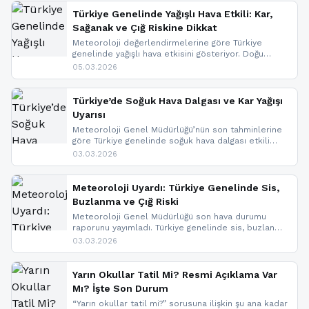
Türkiye Genelinde Yağışlı Hava Etkili: Kar,
Sağanak ve Çığ Riskine Dikkat
Meteoroloji değerlendirmelerine göre Türkiye
genelinde yağışlı hava etkisini gösteriyor. Doğu
bölgelerinde kar yağışı beklenirken Marmara ve
05.03.2026
Kuzey Ege’de sağanak yağmur, yüksek kesimlerde
ise çığ tehlikesi bulunuyor. İç kesimlerde sis ve pus
nedeniyle görüş mesafesinde azalma
Türkiye’de Soğuk Hava Dalgası ve Kar Yağışı
yaşanabileceği belirtiliyor.
Uyarısı
Meteoroloji Genel Müdürlüğü’nün son tahminlerine
göre Türkiye genelinde soğuk hava dalgası etkili
oluyor. Birçok il için kar yağışı ve buzlanma uyarısı
03.03.2026
geldi.
Meteoroloji Uyardı: Türkiye Genelinde Sis,
Buzlanma ve Çığ Riski
Meteoroloji Genel Müdürlüğü son hava durumu
raporunu yayımladı. Türkiye genelinde sis, buzlanma
ve don beklenirken Doğu Anadolu ve Doğu
03.03.2026
Karadeniz’in yüksek kesimlerinde çığ riski uyarısı
yapıldı. İşte son dakika meteoroloji gelişmeleri.
Yarın Okullar Tatil Mi? Resmi Açıklama Var
Mı? İşte Son Durum
“Yarın okullar tatil mi?” sorusuna ilişkin şu ana kadar