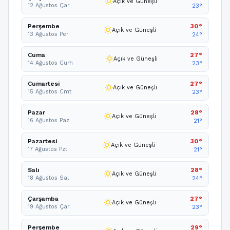
wb_sunny
Açık ve Güneşli
12 Ağustos Çar
23°
Perşembe
30°
wb_sunny
Açık ve Güneşli
13 Ağustos Per
24°
Cuma
27°
wb_sunny
Açık ve Güneşli
14 Ağustos Cum
23°
Cumartesi
27°
wb_sunny
Açık ve Güneşli
15 Ağustos Cmt
23°
Pazar
28°
wb_sunny
Açık ve Güneşli
16 Ağustos Paz
21°
Pazartesi
30°
wb_sunny
Açık ve Güneşli
17 Ağustos Pzt
21°
Salı
28°
wb_sunny
Açık ve Güneşli
18 Ağustos Sal
24°
Çarşamba
27°
wb_sunny
Açık ve Güneşli
19 Ağustos Çar
23°
Perşembe
29°