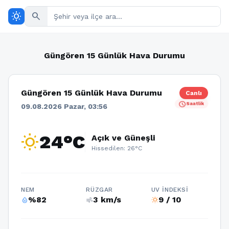
wb_sunny
search
Güngören 15 Günlük Hava Durumu
Güngören 15 Günlük Hava Durumu
Canlı
schedule
Saatlik
09.08.2026 Pazar, 03:56
wb_sunny
24°C
Açık ve Güneşli
Hissedilen: 26°C
NEM
RÜZGAR
UV İNDEKSI
%82
3 km/s
9 / 10
humidity_percentage
air
wb_sunny