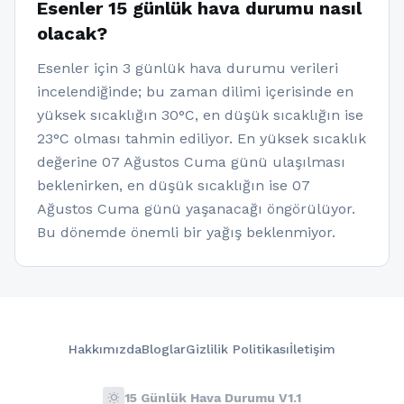
Esenler 15 günlük hava durumu nasıl
olacak?
Esenler için 3 günlük hava durumu verileri
incelendiğinde; bu zaman dilimi içerisinde en
yüksek sıcaklığın 30°C, en düşük sıcaklığın ise
23°C olması tahmin ediliyor. En yüksek sıcaklık
değerine 07 Ağustos Cuma günü ulaşılması
beklenirken, en düşük sıcaklığın ise 07
Ağustos Cuma günü yaşanacağı öngörülüyor.
Bu dönemde önemli bir yağış beklenmiyor.
Hakkımızda
Bloglar
Gizlilik Politikası
İletişim
wb_sunny
15 Günlük Hava Durumu V1.1