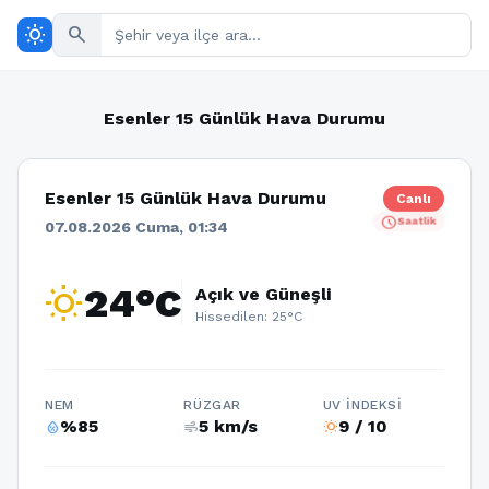
wb_sunny
search
Esenler 15 Günlük Hava Durumu
Esenler 15 Günlük Hava Durumu
Canlı
schedule
Saatlik
07.08.2026 Cuma, 01:34
wb_sunny
24°C
Açık ve Güneşli
Hissedilen: 25°C
NEM
RÜZGAR
UV İNDEKSI
%85
5 km/s
9 / 10
humidity_percentage
air
wb_sunny