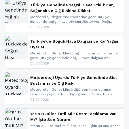
Türkiye Genelinde Yağışlı Hava Etkili: Kar,
Sağanak ve Çığ Riskine Dikkat
Meteoroloji değerlendirmelerine göre Türkiye
genelinde yağışlı hava etkisini gösteriyor. Doğu
bölgelerinde kar yağışı beklenirken Marmara ve
05.03.2026
Kuzey Ege’de sağanak yağmur, yüksek kesimlerde
ise çığ tehlikesi bulunuyor. İç kesimlerde sis ve pus
nedeniyle görüş mesafesinde azalma
Türkiye’de Soğuk Hava Dalgası ve Kar Yağışı
yaşanabileceği belirtiliyor.
Uyarısı
Meteoroloji Genel Müdürlüğü’nün son tahminlerine
göre Türkiye genelinde soğuk hava dalgası etkili
oluyor. Birçok il için kar yağışı ve buzlanma uyarısı
03.03.2026
geldi.
Meteoroloji Uyardı: Türkiye Genelinde Sis,
Buzlanma ve Çığ Riski
Meteoroloji Genel Müdürlüğü son hava durumu
raporunu yayımladı. Türkiye genelinde sis, buzlanma
ve don beklenirken Doğu Anadolu ve Doğu
03.03.2026
Karadeniz’in yüksek kesimlerinde çığ riski uyarısı
yapıldı. İşte son dakika meteoroloji gelişmeleri.
Yarın Okullar Tatil Mi? Resmi Açıklama Var
Mı? İşte Son Durum
“Yarın okullar tatil mi?” sorusuna ilişkin şu ana kadar