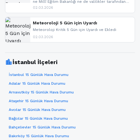
ne Millî Eğitim Bakanlığı ne de valilikler tarafından
yapılmış resmi bir tatil açıklaması bulunmamaktadır.
02.03.2026
Resmi bir duyuru gelmesi halinde gelişmeleri anında
paylaşacağız. En hızlı şekilde haberdar olmak için
sitemizi takip edebilir ve bildirimleri açabilirsiniz.
Meteoroloji 5 Gün için Uyardı
Meteoroloji Kritik 5 Gün için Uyardı ve Ekledi
02.03.2026
location_city
İstanbul İlçeleri
İstanbul 15 Günlük Hava Durumu
Adalar 15 Günlük Hava Durumu
Arnavutköy 15 Günlük Hava Durumu
Ataşehir 15 Günlük Hava Durumu
Avcılar 15 Günlük Hava Durumu
Bağcılar 15 Günlük Hava Durumu
Bahçelievler 15 Günlük Hava Durumu
Bakırköy 15 Günlük Hava Durumu