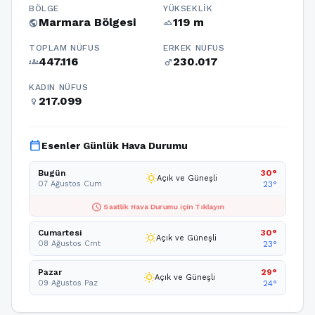
BÖLGE
YÜKSEKLIK
Marmara Bölgesi
119 m
public
terrain
TOPLAM NÜFUS
ERKEK NÜFUS
447.116
230.017
groups
male
KADIN NÜFUS
217.099
female
calendar_today
Esenler Günlük Hava Durumu
Bugün
30°
wb_sunny
Açık ve Güneşli
07 Ağustos Cum
23°
schedule
Saatlik Hava Durumu için Tıklayın
Cumartesi
30°
wb_sunny
Açık ve Güneşli
08 Ağustos Cmt
23°
Pazar
29°
wb_sunny
Açık ve Güneşli
09 Ağustos Paz
24°