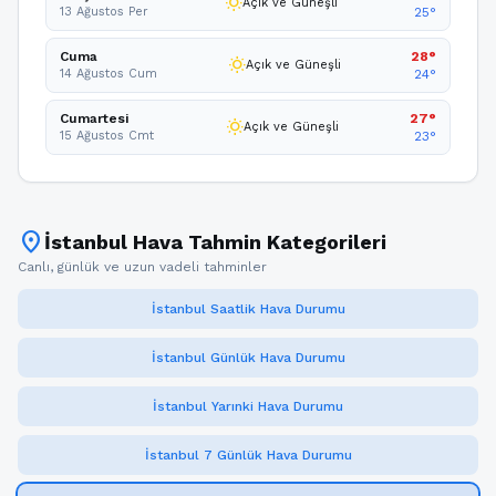
wb_sunny
Açık ve Güneşli
13 Ağustos Per
25°
Cuma
28°
wb_sunny
Açık ve Güneşli
14 Ağustos Cum
24°
Cumartesi
27°
wb_sunny
Açık ve Güneşli
15 Ağustos Cmt
23°
location_on
İstanbul Hava Tahmin Kategorileri
Canlı, günlük ve uzun vadeli tahminler
İstanbul Saatlik Hava Durumu
İstanbul Günlük Hava Durumu
İstanbul Yarınki Hava Durumu
İstanbul 7 Günlük Hava Durumu