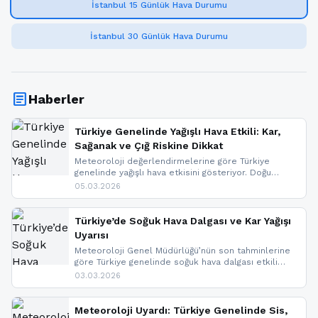
İstanbul 15 Günlük Hava Durumu
İstanbul 30 Günlük Hava Durumu
article
Haberler
Türkiye Genelinde Yağışlı Hava Etkili: Kar,
Sağanak ve Çığ Riskine Dikkat
Meteoroloji değerlendirmelerine göre Türkiye
genelinde yağışlı hava etkisini gösteriyor. Doğu
bölgelerinde kar yağışı beklenirken Marmara ve
05.03.2026
Kuzey Ege’de sağanak yağmur, yüksek kesimlerde
ise çığ tehlikesi bulunuyor. İç kesimlerde sis ve pus
nedeniyle görüş mesafesinde azalma
Türkiye’de Soğuk Hava Dalgası ve Kar Yağışı
yaşanabileceği belirtiliyor.
Uyarısı
Meteoroloji Genel Müdürlüğü’nün son tahminlerine
göre Türkiye genelinde soğuk hava dalgası etkili
oluyor. Birçok il için kar yağışı ve buzlanma uyarısı
03.03.2026
geldi.
Meteoroloji Uyardı: Türkiye Genelinde Sis,