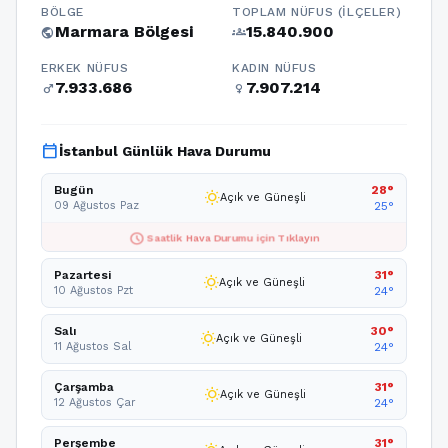
BÖLGE
TOPLAM NÜFUS (İLÇELER)
Marmara Bölgesi
15.840.900
public
groups
ERKEK NÜFUS
KADIN NÜFUS
7.933.686
7.907.214
male
female
calendar_today
İstanbul Günlük Hava Durumu
Bugün
28°
wb_sunny
Açık ve Güneşli
09 Ağustos Paz
25°
schedule
Saatlik Hava Durumu için Tıklayın
Pazartesi
31°
wb_sunny
Açık ve Güneşli
10 Ağustos Pzt
24°
Salı
30°
wb_sunny
Açık ve Güneşli
11 Ağustos Sal
24°
Çarşamba
31°
wb_sunny
Açık ve Güneşli
12 Ağustos Çar
24°
Perşembe
31°