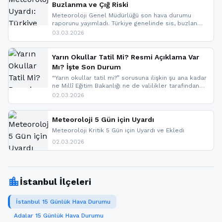
Buzlanma ve Çığ Riski
Meteoroloji Genel Müdürlüğü son hava durumu
raporunu yayımladı. Türkiye genelinde sis, buzlanma
ve don beklenirken Doğu Anadolu ve Doğu
03.03.2026
Karadeniz’in yüksek kesimlerinde çığ riski uyarısı
yapıldı. İşte son dakika meteoroloji gelişmeleri.
Yarın Okullar Tatil Mi? Resmi Açıklama Var
Mı? İşte Son Durum
“Yarın okullar tatil mi?” sorusuna ilişkin şu ana kadar
ne Millî Eğitim Bakanlığı ne de valilikler tarafından
yapılmış resmi bir tatil açıklaması bulunmamaktadır.
02.03.2026
Resmi bir duyuru gelmesi halinde gelişmeleri anında
paylaşacağız. En hızlı şekilde haberdar olmak için
sitemizi takip edebilir ve bildirimleri açabilirsiniz.
Meteoroloji 5 Gün için Uyardı
Meteoroloji Kritik 5 Gün için Uyardı ve Ekledi
02.03.2026
location_city
İstanbul İlçeleri
İstanbul 15 Günlük Hava Durumu
Adalar 15 Günlük Hava Durumu