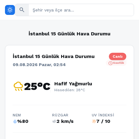
wb_sunny
search
İstanbul 15 Günlük Hava Durumu
İstanbul 15 Günlük Hava Durumu
Canlı
schedule
Saatlik
09.08.2026 Pazar, 02:54
rainy
25°C
Hafif Yağmurlu
Hissedilen: 28°C
NEM
RÜZGAR
UV İNDEKSI
%80
2 km/s
7 / 10
humidity_percentage
air
wb_sunny