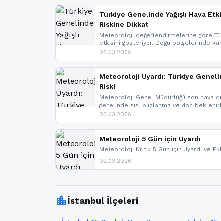
Türkiye Genelinde Yağışlı Hava Etki
Riskine Dikkat
Meteoroloji değerlendirmelerine göre Tür
etkisini gösteriyor. Doğu bölgelerinde ka
Kuzey Ege’de sağanak yağmur, yüksek kes
05.03.2026
bulunuyor. İç kesimlerde sis ve pus ned
yaşanabileceği belirtiliyor.
Meteoroloji Uyardı: Türkiye Geneli
Riski
Meteoroloji Genel Müdürlüğü son hava du
genelinde sis, buzlanma ve don bekleni
Karadeniz’in yüksek kesimlerinde çığ riski
03.03.2026
meteoroloji gelişmeleri.
Meteoroloji 5 Gün için Uyardı
Meteoroloji Kritik 5 Gün için Uyardı ve Ek
02.03.2026
location_city
İstanbul İlçeleri