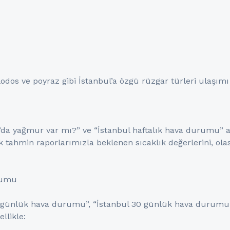
e lodos ve poyraz gibi İstanbul’a özgü rüzgar türleri ulaşımı
ul’da yağmur var mı?” ve “İstanbul haftalık hava durumu” 
ık tahmin raporlarımızla beklenen sıcaklık değerlerini, ola
rumu
15 günlük hava durumu”, “İstanbul 30 günlük hava durumu 
llikle: