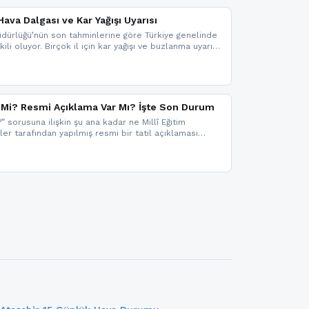
ava Dalgası ve Kar Yağışı Uyarısı
dürlüğü’nün son tahminlerine göre Türkiye genelinde
ili oluyor. Birçok il için kar yağışı ve buzlanma uyarısı
il Mi? Resmi Açıklama Var Mı? İşte Son Durum
?” sorusuna ilişkin şu ana kadar ne Millî Eğitim
kler tarafından yapılmış resmi bir tatil açıklaması
mi bir duyuru gelmesi halinde gelişmeleri anında
 şekilde haberdar olmak için sitemizi takip edebilir ve
iz.