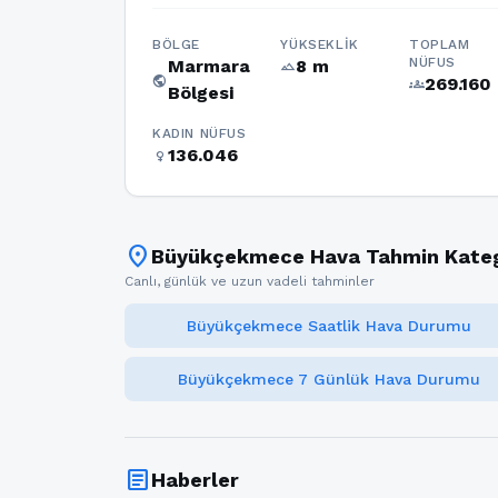
BÖLGE
YÜKSEKLIK
TOPLAM
NÜFUS
Marmara
8 m
terrain
public
269.160
groups
Bölgesi
KADIN NÜFUS
136.046
female
location_on
Büyükçekmece Hava Tahmin Katego
Canlı, günlük ve uzun vadeli tahminler
Büyükçekmece Saatlik Hava Durumu
Büyükçekmece 7 Günlük Hava Durumu
article
Haberler