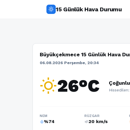
15 Günlük Hava Durumu
wb_sunny
Büyükçekmece 15 Günlük Hava D
06.08.2026 Perşembe, 20:34
wb_sunny
26°C
Çoğunlu
Hissedilen
NEM
RÜZGAR
%74
20 km/s
humidity_percentage
air
w