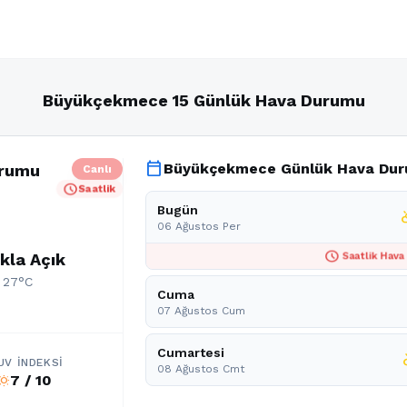
Büyükçekmece 15 Günlük Hava Durumu
calendar_today
Büyükçekmece Günlük Hava Du
urumu
Canlı
schedule
Saatlik
Bugün
partly
06 Ağustos Per
schedule
kla Açık
Saatlik Hava
: 27°C
Cuma
07 Ağustos Cum
Cumartesi
part
UV İNDEKSI
08 Ağustos Cmt
7 / 10
b_sunny