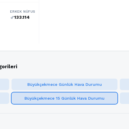
ERKEK NÜFUS
133.114
male
rileri
Büyükçekmece Günlük Hava Durumu
Büyükçekmece 15 Günlük Hava Durumu