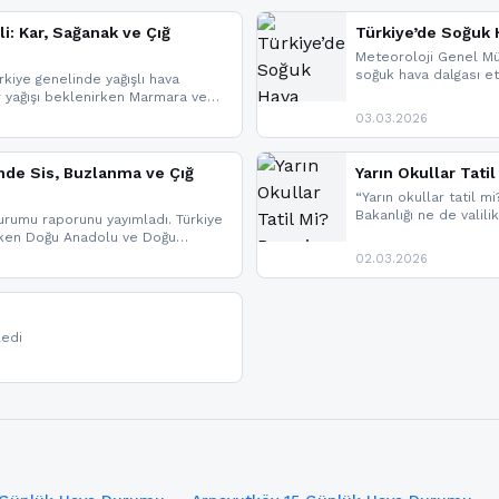
li: Kar, Sağanak ve Çığ
Türkiye’de Soğuk H
Meteoroloji Genel Mü
soğuk hava dalgası etk
kiye genelinde yağışlı hava
geldi.
r yağışı beklenirken Marmara ve
imlerde ise çığ tehlikesi
03.03.2026
eniyle görüş mesafesinde azalma
nde Sis, Buzlanma ve Çığ
Yarın Okullar Tat
“Yarın okullar tatil mi
Bakanlığı ne de valili
rumu raporunu yayımladı. Türkiye
bulunmamaktadır. Res
rken Doğu Anadolu ve Doğu
paylaşacağız. En hızlı
 uyarısı yapıldı. İşte son dakika
02.03.2026
bildirimleri açabilirsin
ledi