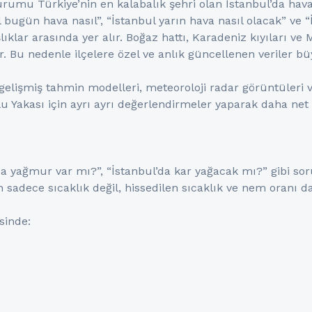
mu Türkiye’nin en kalabalık şehri olan İstanbul’da hava
 bugün hava nasıl”, “İstanbul yarın hava nasıl olacak” ve
klar arasında yer alır. Boğaz hattı, Karadeniz kıyıları ve 
ir. Bu nedenle ilçelere özel ve anlık güncellenen veriler b
elişmiş tahmin modelleri, meteoroloji radar görüntüleri ve
 Yakası için ayrı ayrı değerlendirmeler yaparak daha net 
da yağmur var mı?”, “İstanbul’da kar yağacak mı?” gibi sor
 sadece sıcaklık değil, hissedilen sıcaklık ve nem oranı d
sinde: