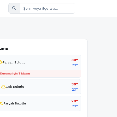
search
rumu
30°
_cloudy_day
Parçalı Bulutlu
23°
 Durumu için Tıklayın
30°
cloud
Çok Bulutlu
23°
29°
ly_cloudy_day
Parçalı Bulutlu
23°