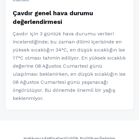
Çavdır genel hava durumu
değerlendirmesi
Çavdır için 3 günlük hava durumu verileri
incelendiğinde; bu zaman dilimi içerisinde en
yüksek sıcaklığın 34°C, en düşük sıcaklığın ise
17°C olması tahmin ediliyor. En yüksek sıcaklık
değerine 08 Ağustos Cumartesi günü
ulaşılması beklenirken, en düşük sıcaklığın ise
08 Ağustos Cumartesi günü yaşanacağı
öngörülüyor. Bu dönemde önemli bir yağış
beklenmiyor.
Hakkımızda
Bloglar
Gizlilik Politikası
İletişim