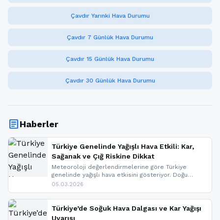
Çavdır Yarınki Hava Durumu
Çavdır 7 Günlük Hava Durumu
Çavdır 15 Günlük Hava Durumu
Çavdır 30 Günlük Hava Durumu
article
Haberler
Türkiye Genelinde Yağışlı Hava Etkili: Kar,
Sağanak ve Çığ Riskine Dikkat
Meteoroloji değerlendirmelerine göre Türkiye
genelinde yağışlı hava etkisini gösteriyor. Doğu
bölgelerinde kar yağışı beklenirken Marmara ve
05.03.2026
Kuzey Ege’de sağanak yağmur, yüksek kesimlerde
ise çığ tehlikesi bulunuyor. İç kesimlerde sis ve pus
nedeniyle görüş mesafesinde azalma
Türkiye’de Soğuk Hava Dalgası ve Kar Yağışı
yaşanabileceği belirtiliyor.
Uyarısı