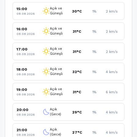
Açık ve
15:00
wb_sunny
30°C
1%
2 km/s
Güneşli
08.08.2026
Açık ve
16:00
wb_sunny
31°C
1%
2 km/s
Güneşli
08.08.2026
Açık ve
17:00
wb_sunny
31°C
1%
2 km/s
Güneşli
08.08.2026
Açık ve
18:00
wb_sunny
32°C
1%
4 km/s
Güneşli
08.08.2026
Açık ve
19:00
wb_sunny
31°C
1%
6 km/s
Güneşli
08.08.2026
Açık
20:00
clear_night
29°C
1%
4 km/s
(Gece)
08.08.2026
Açık
21:00
clear_night
27°C
1%
4 km/s
(Gece)
08.08.2026