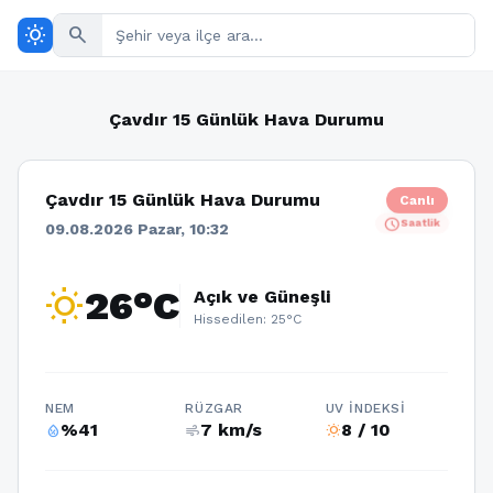
wb_sunny
search
Çavdır 15 Günlük Hava Durumu
Çavdır 15 Günlük Hava Durumu
Canlı
schedule
Saatlik
09.08.2026 Pazar, 10:32
wb_sunny
26°C
Açık ve Güneşli
Hissedilen: 25°C
NEM
RÜZGAR
UV İNDEKSI
%41
7 km/s
8 / 10
humidity_percentage
air
wb_sunny