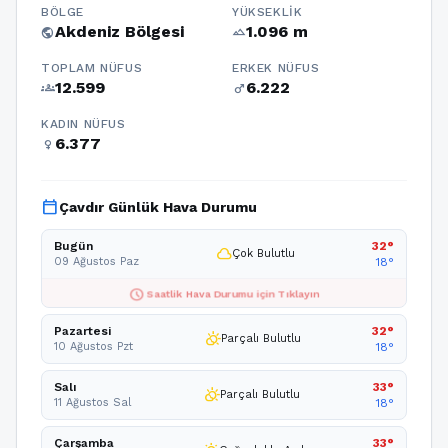
BÖLGE
YÜKSEKLIK
Akdeniz Bölgesi
1.096 m
public
terrain
TOPLAM NÜFUS
ERKEK NÜFUS
12.599
6.222
groups
male
KADIN NÜFUS
6.377
female
calendar_today
Çavdır Günlük Hava Durumu
Bugün
32°
cloud
Çok Bulutlu
09 Ağustos Paz
18°
schedule
Saatlik Hava Durumu için Tıklayın
Pazartesi
32°
partly_cloudy_day
Parçalı Bulutlu
10 Ağustos Pzt
18°
Salı
33°
partly_cloudy_day
Parçalı Bulutlu
11 Ağustos Sal
18°
Çarşamba
33°