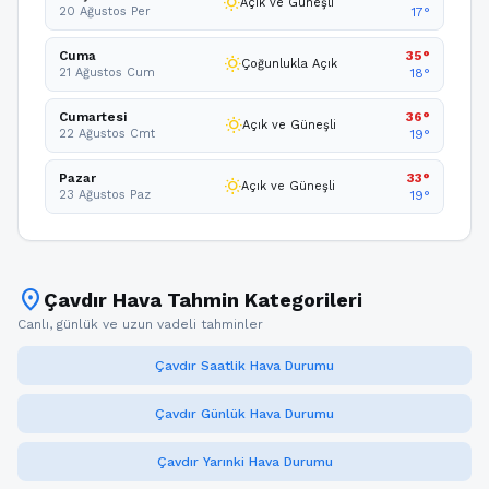
wb_sunny
Açık ve Güneşli
20 Ağustos Per
17°
Cuma
35°
wb_sunny
Çoğunlukla Açık
21 Ağustos Cum
18°
Cumartesi
36°
wb_sunny
Açık ve Güneşli
22 Ağustos Cmt
19°
Pazar
33°
wb_sunny
Açık ve Güneşli
23 Ağustos Paz
19°
location_on
Çavdır Hava Tahmin Kategorileri
Canlı, günlük ve uzun vadeli tahminler
Çavdır Saatlik Hava Durumu
Çavdır Günlük Hava Durumu
Çavdır Yarınki Hava Durumu