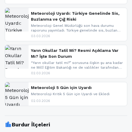
geldi.
Meteoroloji Uyardı: Türkiye Genelinde Sis,
Buzlanma ve Çığ Riski
Meteoroloji Genel Müdürlüğü son hava durumu
raporunu yayımladı. Türkiye genelinde sis, buzlanma
ve don beklenirken Doğu Anadolu ve Doğu
03.03.2026
Karadeniz’in yüksek kesimlerinde çığ riski uyarısı
yapıldı. İşte son dakika meteoroloji gelişmeleri.
Yarın Okullar Tatil Mi? Resmi Açıklama Var
Mı? İşte Son Durum
“Yarın okullar tatil mi?” sorusuna ilişkin şu ana kadar
ne Millî Eğitim Bakanlığı ne de valilikler tarafından
yapılmış resmi bir tatil açıklaması bulunmamaktadır.
02.03.2026
Resmi bir duyuru gelmesi halinde gelişmeleri anında
paylaşacağız. En hızlı şekilde haberdar olmak için
sitemizi takip edebilir ve bildirimleri açabilirsiniz.
Meteoroloji 5 Gün için Uyardı
Meteoroloji Kritik 5 Gün için Uyardı ve Ekledi
02.03.2026
location_city
Burdur İlçeleri