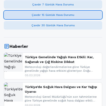
Çavdır 7 Günlük Hava Durumu
Çavdır 15 Günlük Hava Durumu
Çavdır 30 Günlük Hava Durumu
article
Haberler
Türkiye Genelinde Yağışlı Hava Etkili: Kar,
Sağanak ve Çığ Riskine Dikkat
Meteoroloji değerlendirmelerine göre Türkiye
genelinde yağışlı hava etkisini gösteriyor. Doğu
bölgelerinde kar yağışı beklenirken Marmara ve
05.03.2026
Kuzey Ege’de sağanak yağmur, yüksek kesimlerde
ise çığ tehlikesi bulunuyor. İç kesimlerde sis ve pus
nedeniyle görüş mesafesinde azalma
Türkiye’de Soğuk Hava Dalgası ve Kar Yağışı
yaşanabileceği belirtiliyor.
Uyarısı
Meteoroloji Genel Müdürlüğü’nün son tahminlerine
göre Türkiye genelinde soğuk hava dalgası etkili
oluyor. Birçok il için kar yağışı ve buzlanma uyarısı
03.03.2026