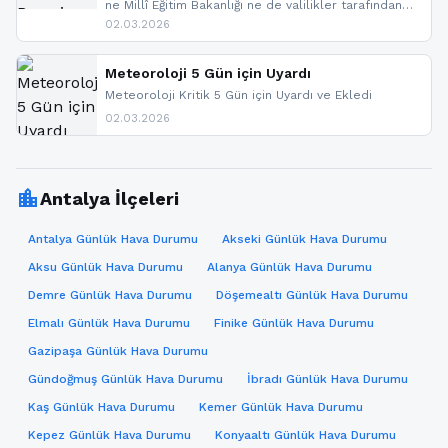
ne Millî Eğitim Bakanlığı ne de valilikler tarafından
yapılmış resmi bir tatil açıklaması bulunmamaktadır.
02.03.2026
Resmi bir duyuru gelmesi halinde gelişmeleri anında
paylaşacağız. En hızlı şekilde haberdar olmak için
sitemizi takip edebilir ve bildirimleri açabilirsiniz.
Meteoroloji 5 Gün için Uyardı
Meteoroloji Kritik 5 Gün için Uyardı ve Ekledi
02.03.2026
location_city
Antalya İlçeleri
Antalya Günlük Hava Durumu
Akseki Günlük Hava Durumu
Aksu Günlük Hava Durumu
Alanya Günlük Hava Durumu
Demre Günlük Hava Durumu
Döşemealtı Günlük Hava Durumu
Elmalı Günlük Hava Durumu
Finike Günlük Hava Durumu
Gazipaşa Günlük Hava Durumu
Gündoğmuş Günlük Hava Durumu
İbradı Günlük Hava Durumu
Kaş Günlük Hava Durumu
Kemer Günlük Hava Durumu
Kepez Günlük Hava Durumu
Konyaaltı Günlük Hava Durumu