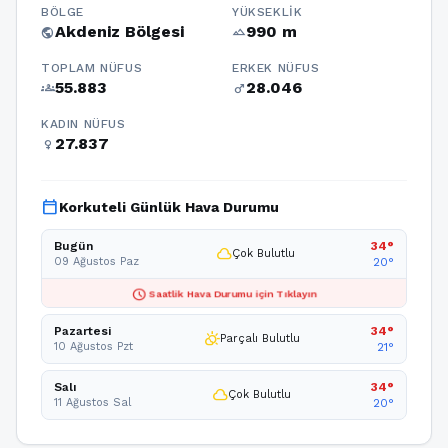
BÖLGE
YÜKSEKLIK
Akdeniz Bölgesi
990 m
public
terrain
TOPLAM NÜFUS
ERKEK NÜFUS
55.883
28.046
groups
male
KADIN NÜFUS
27.837
female
calendar_today
Korkuteli Günlük Hava Durumu
Bugün
34°
cloud
Çok Bulutlu
09 Ağustos Paz
20°
schedule
Saatlik Hava Durumu için Tıklayın
Pazartesi
34°
partly_cloudy_day
Parçalı Bulutlu
10 Ağustos Pzt
21°
Salı
34°
cloud
Çok Bulutlu
11 Ağustos Sal
20°