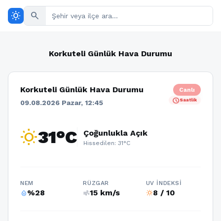
wb_sunny
search
Korkuteli Günlük Hava Durumu
Korkuteli Günlük Hava Durumu
Canlı
schedule
Saatlik
09.08.2026 Pazar, 12:45
wb_sunny
31°C
Çoğunlukla Açık
Hissedilen: 31°C
NEM
RÜZGAR
UV İNDEKSI
%28
15 km/s
8 / 10
humidity_percentage
air
wb_sunny