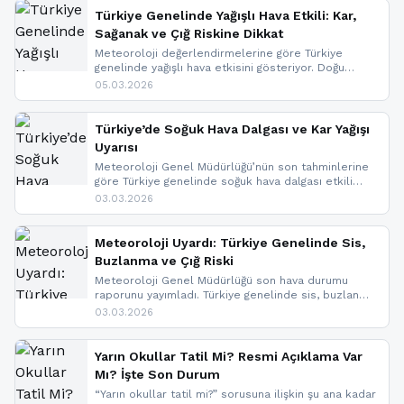
Türkiye Genelinde Yağışlı Hava Etkili: Kar,
Sağanak ve Çığ Riskine Dikkat
Meteoroloji değerlendirmelerine göre Türkiye
genelinde yağışlı hava etkisini gösteriyor. Doğu
bölgelerinde kar yağışı beklenirken Marmara ve
05.03.2026
Kuzey Ege’de sağanak yağmur, yüksek kesimlerde
ise çığ tehlikesi bulunuyor. İç kesimlerde sis ve pus
nedeniyle görüş mesafesinde azalma
Türkiye’de Soğuk Hava Dalgası ve Kar Yağışı
yaşanabileceği belirtiliyor.
Uyarısı
Meteoroloji Genel Müdürlüğü’nün son tahminlerine
göre Türkiye genelinde soğuk hava dalgası etkili
oluyor. Birçok il için kar yağışı ve buzlanma uyarısı
03.03.2026
geldi.
Meteoroloji Uyardı: Türkiye Genelinde Sis,
Buzlanma ve Çığ Riski
Meteoroloji Genel Müdürlüğü son hava durumu
raporunu yayımladı. Türkiye genelinde sis, buzlanma
ve don beklenirken Doğu Anadolu ve Doğu
03.03.2026
Karadeniz’in yüksek kesimlerinde çığ riski uyarısı
yapıldı. İşte son dakika meteoroloji gelişmeleri.
Yarın Okullar Tatil Mi? Resmi Açıklama Var
Mı? İşte Son Durum
“Yarın okullar tatil mi?” sorusuna ilişkin şu ana kadar