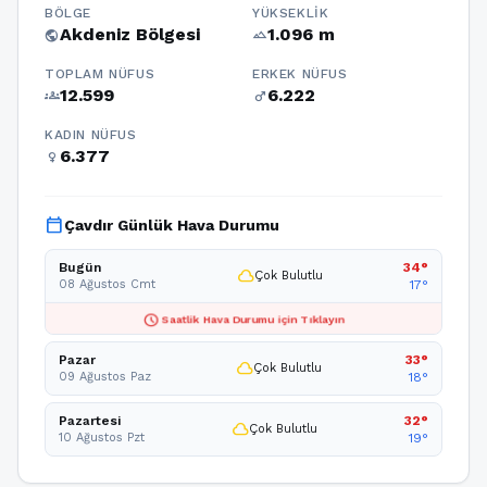
BÖLGE
YÜKSEKLIK
Akdeniz Bölgesi
1.096 m
public
terrain
TOPLAM NÜFUS
ERKEK NÜFUS
12.599
6.222
groups
male
KADIN NÜFUS
6.377
female
calendar_today
Çavdır Günlük Hava Durumu
Bugün
34°
cloud
Çok Bulutlu
08 Ağustos Cmt
17°
schedule
Saatlik Hava Durumu için Tıklayın
Pazar
33°
cloud
Çok Bulutlu
09 Ağustos Paz
18°
Pazartesi
32°
cloud
Çok Bulutlu
10 Ağustos Pzt
19°