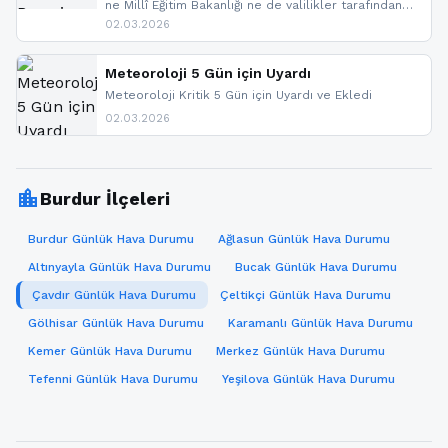
ne Millî Eğitim Bakanlığı ne de valilikler tarafından
yapılmış resmi bir tatil açıklaması bulunmamaktadır.
02.03.2026
Resmi bir duyuru gelmesi halinde gelişmeleri anında
paylaşacağız. En hızlı şekilde haberdar olmak için
sitemizi takip edebilir ve bildirimleri açabilirsiniz.
Meteoroloji 5 Gün için Uyardı
Meteoroloji Kritik 5 Gün için Uyardı ve Ekledi
02.03.2026
location_city
Burdur İlçeleri
Burdur Günlük Hava Durumu
Ağlasun Günlük Hava Durumu
Altınyayla Günlük Hava Durumu
Bucak Günlük Hava Durumu
Çavdır Günlük Hava Durumu
Çeltikçi Günlük Hava Durumu
Gölhisar Günlük Hava Durumu
Karamanlı Günlük Hava Durumu
Kemer Günlük Hava Durumu
Merkez Günlük Hava Durumu
Tefenni Günlük Hava Durumu
Yeşilova Günlük Hava Durumu