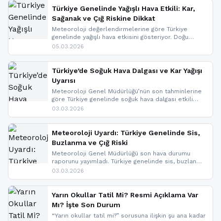
Türkiye Genelinde Yağışlı Hava Etkili: Kar,
Sağanak ve Çığ Riskine Dikkat
Meteoroloji değerlendirmelerine göre Türkiye
genelinde yağışlı hava etkisini gösteriyor. Doğu
bölgelerinde kar yağışı beklenirken Marmara ve
05.03.2026
Kuzey Ege’de sağanak yağmur, yüksek kesimlerde
ise çığ tehlikesi bulunuyor. İç kesimlerde sis ve pus
nedeniyle görüş mesafesinde azalma
Türkiye’de Soğuk Hava Dalgası ve Kar Yağışı
yaşanabileceği belirtiliyor.
Uyarısı
Meteoroloji Genel Müdürlüğü’nün son tahminlerine
göre Türkiye genelinde soğuk hava dalgası etkili
oluyor. Birçok il için kar yağışı ve buzlanma uyarısı
03.03.2026
geldi.
Meteoroloji Uyardı: Türkiye Genelinde Sis,
Buzlanma ve Çığ Riski
Meteoroloji Genel Müdürlüğü son hava durumu
raporunu yayımladı. Türkiye genelinde sis, buzlanma
ve don beklenirken Doğu Anadolu ve Doğu
03.03.2026
Karadeniz’in yüksek kesimlerinde çığ riski uyarısı
yapıldı. İşte son dakika meteoroloji gelişmeleri.
Yarın Okullar Tatil Mi? Resmi Açıklama Var
Mı? İşte Son Durum
“Yarın okullar tatil mi?” sorusuna ilişkin şu ana kadar