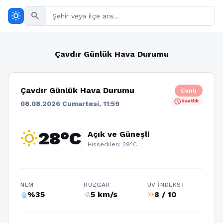
wb_sunny
search
Çavdır Günlük Hava Durumu
Çavdır Günlük Hava Durumu
Canlı
schedule
Saatlik
08.08.2026 Cumartesi, 11:59
wb_sunny
28°C
Açık ve Güneşli
Hissedilen: 29°C
NEM
RÜZGAR
UV İNDEKSI
%35
5 km/s
8 / 10
humidity_percentage
air
wb_sunny