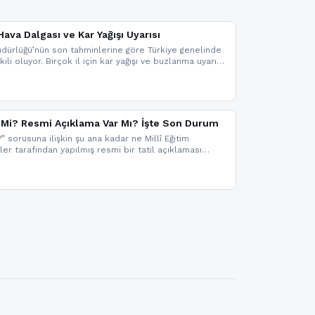
ava Dalgası ve Kar Yağışı Uyarısı
dürlüğü’nün son tahminlerine göre Türkiye genelinde
ili oluyor. Birçok il için kar yağışı ve buzlanma uyarısı
il Mi? Resmi Açıklama Var Mı? İşte Son Durum
?” sorusuna ilişkin şu ana kadar ne Millî Eğitim
kler tarafından yapılmış resmi bir tatil açıklaması
mi bir duyuru gelmesi halinde gelişmeleri anında
 şekilde haberdar olmak için sitemizi takip edebilir ve
iz.