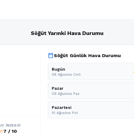
Söğüt Yarınki Hava Durumu
calendar_today
Söğüt Günlük Hava Durumu
Bugün
pa
08 Ağustos Cmt
Pazar
09 Ağustos Paz
Pazartesi
10 Ağustos Pzt
UV İNDEKSI
7 / 10
b_sunny