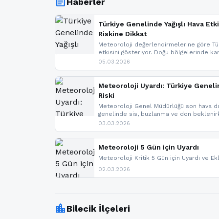
article
Haberler
Türkiye Genelinde Yağışlı Hava Etki
Riskine Dikkat
Meteoroloji değerlendirmelerine göre Tür
etkisini gösteriyor. Doğu bölgelerinde ka
Kuzey Ege’de sağanak yağmur, yüksek kes
05.03.2026
bulunuyor. İç kesimlerde sis ve pus ned
yaşanabileceği belirtiliyor.
Meteoroloji Uyardı: Türkiye Geneli
Riski
Meteoroloji Genel Müdürlüğü son hava du
genelinde sis, buzlanma ve don bekleni
Karadeniz’in yüksek kesimlerinde çığ riski
03.03.2026
meteoroloji gelişmeleri.
Meteoroloji 5 Gün için Uyardı
Meteoroloji Kritik 5 Gün için Uyardı ve Ek
02.03.2026
location_city
Bilecik İlçeleri