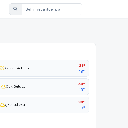
search
31°
rtly_cloudy_day
Parçalı Bulutlu
19°
30°
cloud
Çok Bulutlu
19°
30°
cloud
Çok Bulutlu
19°