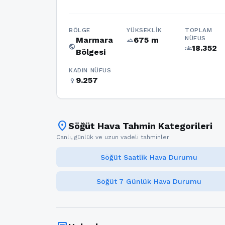
BÖLGE
YÜKSEKLIK
TOPLAM
NÜFUS
Marmara
675 m
terrain
public
18.352
groups
Bölgesi
KADIN NÜFUS
9.257
female
location_on
Söğüt Hava Tahmin Kategorileri
Canlı, günlük ve uzun vadeli tahminler
Söğüt Saatlik Hava Durumu
Söğüt 7 Günlük Hava Durumu