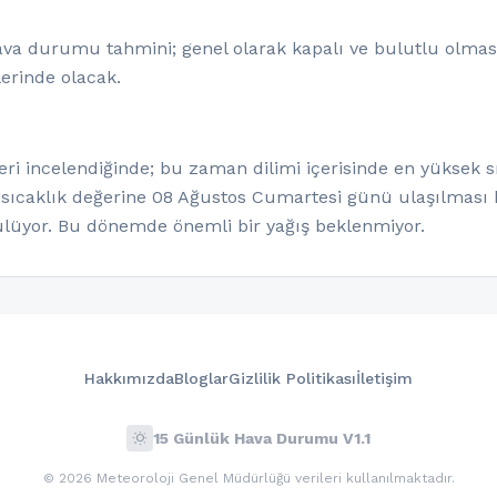
hava durumu tahmini; genel olarak kapalı ve bulutlu olması
lerinde olacak.
i incelendiğinde; bu zaman dilimi içerisinde en yüksek sı
 sıcaklık değerine 08 Ağustos Cumartesi günü ulaşılması b
lüyor. Bu dönemde önemli bir yağış beklenmiyor.
Hakkımızda
Bloglar
Gizlilik Politikası
İletişim
wb_sunny
15 Günlük Hava Durumu V1.1
© 2026 Meteoroloji Genel Müdürlüğü verileri kullanılmaktadır.