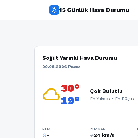
15 Günlük Hava Durumu
wb_sunny
Söğüt Yarınki Hava Durumu
09.08.2026 Pazar
30°
cloud
Çok Bulutlu
19°
En Yüksek / En Düşük
NEM
RÜZGAR
-
24 km/s
humidity_percentage
air
w