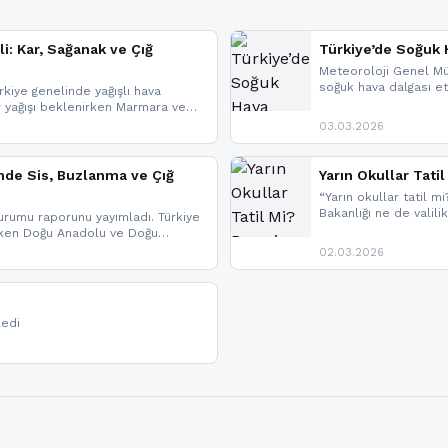
li: Kar, Sağanak ve Çığ
Türkiye’de Soğuk H
Meteoroloji Genel Mü
soğuk hava dalgası etk
kiye genelinde yağışlı hava
geldi.
r yağışı beklenirken Marmara ve
imlerde ise çığ tehlikesi
03.03.2026
eniyle görüş mesafesinde azalma
nde Sis, Buzlanma ve Çığ
Yarın Okullar Tat
“Yarın okullar tatil mi
Bakanlığı ne de valili
rumu raporunu yayımladı. Türkiye
bulunmamaktadır. Res
rken Doğu Anadolu ve Doğu
paylaşacağız. En hızlı
 uyarısı yapıldı. İşte son dakika
02.03.2026
bildirimleri açabilirsin
ledi