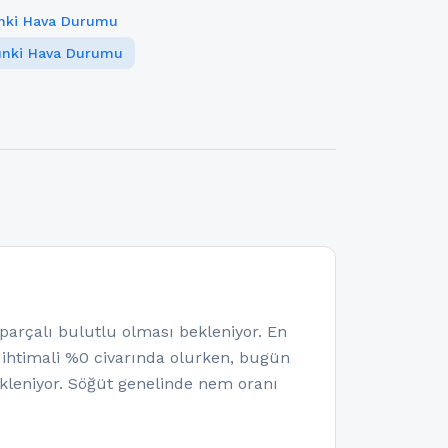
rınki Hava Durumu
rınki Hava Durumu
rçalı bulutlu olması bekleniyor. En
a ihtimali %0 civarında olurken, bugün
kleniyor. Söğüt genelinde nem oranı