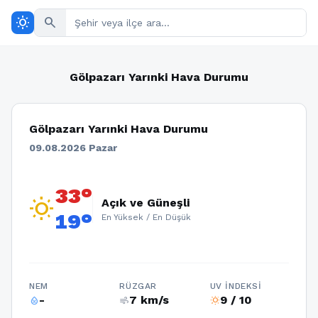
wb_sunny
search
Gölpazarı Yarınki Hava Durumu
Gölpazarı Yarınki Hava Durumu
09.08.2026 Pazar
33°
wb_sunny
Açık ve Güneşli
19°
En Yüksek / En Düşük
NEM
RÜZGAR
UV İNDEKSI
-
7 km/s
9 / 10
humidity_percentage
air
wb_sunny