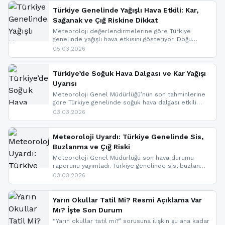
Türkiye Genelinde Yağışlı Hava Etkili: Kar,
Sağanak ve Çığ Riskine Dikkat
Meteoroloji değerlendirmelerine göre Türkiye
genelinde yağışlı hava etkisini gösteriyor. Doğu
bölgelerinde kar yağışı beklenirken Marmara ve
05.03.2026
Kuzey Ege’de sağanak yağmur, yüksek kesimlerde
ise çığ tehlikesi bulunuyor. İç kesimlerde sis ve pus
nedeniyle görüş mesafesinde azalma
Türkiye’de Soğuk Hava Dalgası ve Kar Yağışı
yaşanabileceği belirtiliyor.
Uyarısı
Meteoroloji Genel Müdürlüğü’nün son tahminlerine
göre Türkiye genelinde soğuk hava dalgası etkili
oluyor. Birçok il için kar yağışı ve buzlanma uyarısı
03.03.2026
geldi.
Meteoroloji Uyardı: Türkiye Genelinde Sis,
Buzlanma ve Çığ Riski
Meteoroloji Genel Müdürlüğü son hava durumu
raporunu yayımladı. Türkiye genelinde sis, buzlanma
ve don beklenirken Doğu Anadolu ve Doğu
03.03.2026
Karadeniz’in yüksek kesimlerinde çığ riski uyarısı
yapıldı. İşte son dakika meteoroloji gelişmeleri.
Yarın Okullar Tatil Mi? Resmi Açıklama Var
Mı? İşte Son Durum
“Yarın okullar tatil mi?” sorusuna ilişkin şu ana kadar