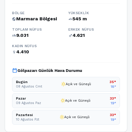
BÖLGE
YÜKSEKLIK
Marmara Bölgesi
545 m
public
terrain
TOPLAM NÜFUS
ERKEK NÜFUS
9.031
4.621
groups
male
KADIN NÜFUS
4.410
female
calendar_today
Gölpazarı Günlük Hava Durumu
Bugün
35°
wb_sunny
Açık ve Güneşli
08 Ağustos Cmt
18°
Pazar
33°
wb_sunny
Açık ve Güneşli
09 Ağustos Paz
19°
Pazartesi
33°
wb_sunny
Açık ve Güneşli
10 Ağustos Pzt
19°