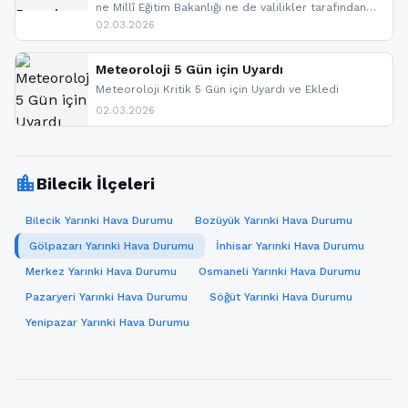
ne Millî Eğitim Bakanlığı ne de valilikler tarafından
yapılmış resmi bir tatil açıklaması bulunmamaktadır.
02.03.2026
Resmi bir duyuru gelmesi halinde gelişmeleri anında
paylaşacağız. En hızlı şekilde haberdar olmak için
sitemizi takip edebilir ve bildirimleri açabilirsiniz.
Meteoroloji 5 Gün için Uyardı
Meteoroloji Kritik 5 Gün için Uyardı ve Ekledi
02.03.2026
location_city
Bilecik İlçeleri
Bilecik Yarınki Hava Durumu
Bozüyük Yarınki Hava Durumu
Gölpazarı Yarınki Hava Durumu
İnhisar Yarınki Hava Durumu
Merkez Yarınki Hava Durumu
Osmaneli Yarınki Hava Durumu
Pazaryeri Yarınki Hava Durumu
Söğüt Yarınki Hava Durumu
Yenipazar Yarınki Hava Durumu