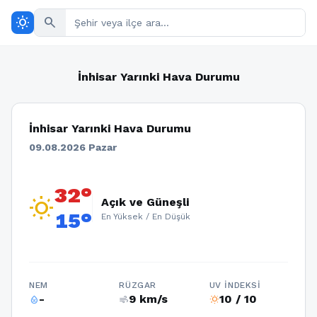
wb_sunny
search
İnhisar Yarınki Hava Durumu
İnhisar Yarınki Hava Durumu
09.08.2026 Pazar
32°
wb_sunny
Açık ve Güneşli
15°
En Yüksek / En Düşük
NEM
RÜZGAR
UV İNDEKSI
-
9 km/s
10 / 10
humidity_percentage
air
wb_sunny