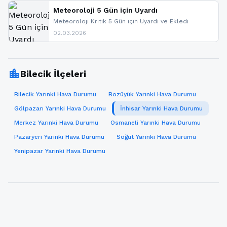
paylaşacağız. En hızlı şekilde haberdar olmak için
sitemizi takip edebilir ve bildirimleri açabilirsiniz.
Meteoroloji 5 Gün için Uyardı
Meteoroloji Kritik 5 Gün için Uyardı ve Ekledi
02.03.2026
location_city
Bilecik İlçeleri
Bilecik Yarınki Hava Durumu
Bozüyük Yarınki Hava Durumu
Gölpazarı Yarınki Hava Durumu
İnhisar Yarınki Hava Durumu
Merkez Yarınki Hava Durumu
Osmaneli Yarınki Hava Durumu
Pazaryeri Yarınki Hava Durumu
Söğüt Yarınki Hava Durumu
Yenipazar Yarınki Hava Durumu