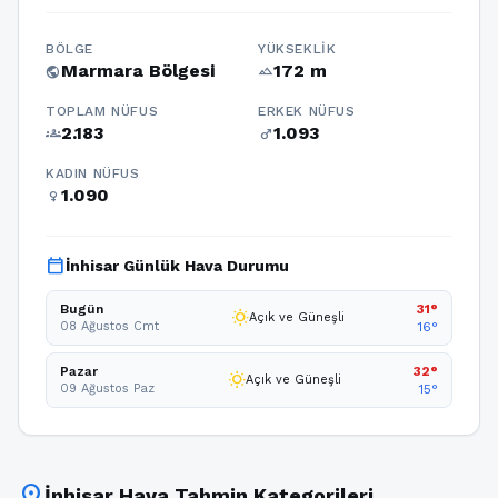
BÖLGE
YÜKSEKLIK
Marmara Bölgesi
172 m
public
terrain
TOPLAM NÜFUS
ERKEK NÜFUS
2.183
1.093
groups
male
KADIN NÜFUS
1.090
female
calendar_today
İnhisar Günlük Hava Durumu
Bugün
31°
wb_sunny
Açık ve Güneşli
08 Ağustos Cmt
16°
Pazar
32°
wb_sunny
Açık ve Güneşli
09 Ağustos Paz
15°
location_on
İnhisar Hava Tahmin Kategorileri