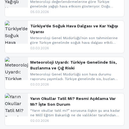
Meteoroloji değerlendirmelerine göre Türkiye
genelinde yağışlı hava etkisini gösteriyor. Doğu
bölgelerinde kar yağışı beklenirken Marmara ve
05.03.2026
Kuzey Ege’de sağanak yağmur, yüksek kesimlerde
ise çığ tehlikesi bulunuyor. İç kesimlerde sis ve pus
nedeniyle görüş mesafesinde azalma
Türkiye’de Soğuk Hava Dalgası ve Kar Yağışı
yaşanabileceği belirtiliyor.
Uyarısı
Meteoroloji Genel Müdürlüğü’nün son tahminlerine
göre Türkiye genelinde soğuk hava dalgası etkili
oluyor. Birçok il için kar yağışı ve buzlanma uyarısı
03.03.2026
geldi.
Meteoroloji Uyardı: Türkiye Genelinde Sis,
Buzlanma ve Çığ Riski
Meteoroloji Genel Müdürlüğü son hava durumu
raporunu yayımladı. Türkiye genelinde sis, buzlanma
ve don beklenirken Doğu Anadolu ve Doğu
03.03.2026
Karadeniz’in yüksek kesimlerinde çığ riski uyarısı
yapıldı. İşte son dakika meteoroloji gelişmeleri.
Yarın Okullar Tatil Mi? Resmi Açıklama Var
Mı? İşte Son Durum
“Yarın okullar tatil mi?” sorusuna ilişkin şu ana kadar
ne Millî Eğitim Bakanlığı ne de valilikler tarafından
yapılmış resmi bir tatil açıklaması bulunmamaktadır.
02.03.2026
Resmi bir duyuru gelmesi halinde gelişmeleri anında