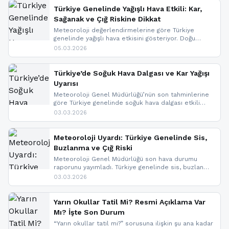
Türkiye Genelinde Yağışlı Hava Etkili: Kar,
Sağanak ve Çığ Riskine Dikkat
Meteoroloji değerlendirmelerine göre Türkiye
genelinde yağışlı hava etkisini gösteriyor. Doğu
bölgelerinde kar yağışı beklenirken Marmara ve
05.03.2026
Kuzey Ege’de sağanak yağmur, yüksek kesimlerde
ise çığ tehlikesi bulunuyor. İç kesimlerde sis ve pus
nedeniyle görüş mesafesinde azalma
Türkiye’de Soğuk Hava Dalgası ve Kar Yağışı
yaşanabileceği belirtiliyor.
Uyarısı
Meteoroloji Genel Müdürlüğü’nün son tahminlerine
göre Türkiye genelinde soğuk hava dalgası etkili
oluyor. Birçok il için kar yağışı ve buzlanma uyarısı
03.03.2026
geldi.
Meteoroloji Uyardı: Türkiye Genelinde Sis,
Buzlanma ve Çığ Riski
Meteoroloji Genel Müdürlüğü son hava durumu
raporunu yayımladı. Türkiye genelinde sis, buzlanma
ve don beklenirken Doğu Anadolu ve Doğu
03.03.2026
Karadeniz’in yüksek kesimlerinde çığ riski uyarısı
yapıldı. İşte son dakika meteoroloji gelişmeleri.
Yarın Okullar Tatil Mi? Resmi Açıklama Var
Mı? İşte Son Durum
“Yarın okullar tatil mi?” sorusuna ilişkin şu ana kadar