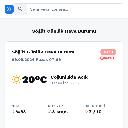
wb_sunny
search
Söğüt Günlük Hava Durumu
Söğüt Günlük Hava Durumu
Canlı
schedule
Saatlik
09.08.2026 Pazar, 07:09
wb_sunny
20°C
Çoğunlukla Açık
Hissedilen: 22°C
NEM
RÜZGAR
UV İNDEKSI
%93
3 km/s
7 / 10
humidity_percentage
air
wb_sunny