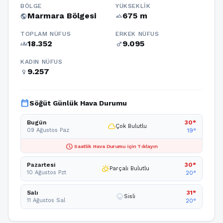
BÖLGE
YÜKSEKLIK
Marmara Bölgesi
675 m
public
terrain
TOPLAM NÜFUS
ERKEK NÜFUS
18.352
9.095
groups
male
KADIN NÜFUS
9.257
female
calendar_today
Söğüt Günlük Hava Durumu
Bugün
30°
cloud
Çok Bulutlu
09 Ağustos Paz
19°
schedule
Saatlik Hava Durumu için Tıklayın
Pazartesi
30°
partly_cloudy_day
Parçalı Bulutlu
10 Ağustos Pzt
20°
Salı
31°
foggy
Sisli
11 Ağustos Sal
20°