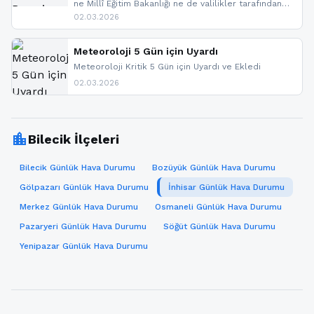
ne Millî Eğitim Bakanlığı ne de valilikler tarafından
yapılmış resmi bir tatil açıklaması bulunmamaktadır.
02.03.2026
Resmi bir duyuru gelmesi halinde gelişmeleri anında
paylaşacağız. En hızlı şekilde haberdar olmak için
sitemizi takip edebilir ve bildirimleri açabilirsiniz.
Meteoroloji 5 Gün için Uyardı
Meteoroloji Kritik 5 Gün için Uyardı ve Ekledi
02.03.2026
location_city
Bilecik İlçeleri
Bilecik Günlük Hava Durumu
Bozüyük Günlük Hava Durumu
Gölpazarı Günlük Hava Durumu
İnhisar Günlük Hava Durumu
Merkez Günlük Hava Durumu
Osmaneli Günlük Hava Durumu
Pazaryeri Günlük Hava Durumu
Söğüt Günlük Hava Durumu
Yenipazar Günlük Hava Durumu