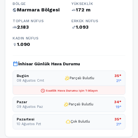
BÖLGE
YÜKSEKLIK
Marmara Bölgesi
172 m
public
terrain
TOPLAM NÜFUS
ERKEK NÜFUS
2.183
1.093
groups
male
KADIN NÜFUS
1.090
female
calendar_today
İnhisar Günlük Hava Durumu
Bugün
35°
partly_cloudy_day
Parçalı Bulutlu
08 Ağustos Cmt
21°
schedule
Saatlik Hava Durumu için Tıklayın
Pazar
34°
partly_cloudy_day
Parçalı Bulutlu
09 Ağustos Paz
19°
Pazartesi
35°
cloud
Çok Bulutlu
10 Ağustos Pzt
21°