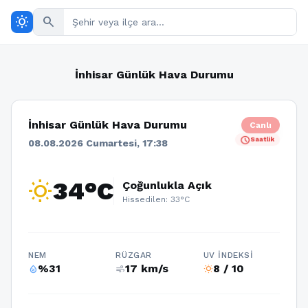
wb_sunny
search
İnhisar Günlük Hava Durumu
İnhisar Günlük Hava Durumu
Canlı
schedule
Saatlik
08.08.2026 Cumartesi, 17:38
wb_sunny
34°C
Çoğunlukla Açık
Hissedilen: 33°C
NEM
RÜZGAR
UV İNDEKSI
%31
17 km/s
8 / 10
humidity_percentage
air
wb_sunny