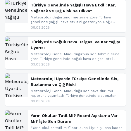
Türkiye Genelinde Yağışlı Hava Etkili: Kar,
Sağanak ve Çığ Riskine Dikkat
Meteoroloji değerlendirmelerine göre Türkiye
genelinde yağışlı hava etkisini gösteriyor. Doğu
bölgelerinde kar yağışı beklenirken Marmara ve
05.03.2026
Kuzey Ege’de sağanak yağmur, yüksek kesimlerde
ise çığ tehlikesi bulunuyor. İç kesimlerde sis ve pus
nedeniyle görüş mesafesinde azalma
Türkiye’de Soğuk Hava Dalgası ve Kar Yağışı
yaşanabileceği belirtiliyor.
Uyarısı
Meteoroloji Genel Müdürlüğü’nün son tahminlerine
göre Türkiye genelinde soğuk hava dalgası etkili
oluyor. Birçok il için kar yağışı ve buzlanma uyarısı
03.03.2026
geldi.
Meteoroloji Uyardı: Türkiye Genelinde Sis,
Buzlanma ve Çığ Riski
Meteoroloji Genel Müdürlüğü son hava durumu
raporunu yayımladı. Türkiye genelinde sis, buzlanma
ve don beklenirken Doğu Anadolu ve Doğu
03.03.2026
Karadeniz’in yüksek kesimlerinde çığ riski uyarısı
yapıldı. İşte son dakika meteoroloji gelişmeleri.
Yarın Okullar Tatil Mi? Resmi Açıklama Var
Mı? İşte Son Durum
“Yarın okullar tatil mi?” sorusuna ilişkin şu ana kadar