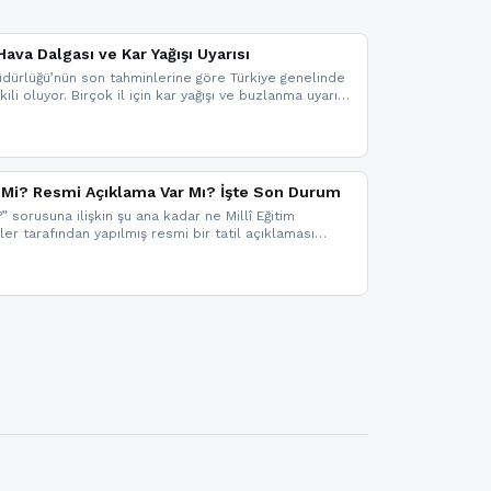
ava Dalgası ve Kar Yağışı Uyarısı
dürlüğü’nün son tahminlerine göre Türkiye genelinde
ili oluyor. Birçok il için kar yağışı ve buzlanma uyarısı
il Mi? Resmi Açıklama Var Mı? İşte Son Durum
?” sorusuna ilişkin şu ana kadar ne Millî Eğitim
kler tarafından yapılmış resmi bir tatil açıklaması
mi bir duyuru gelmesi halinde gelişmeleri anında
 şekilde haberdar olmak için sitemizi takip edebilir ve
iz.