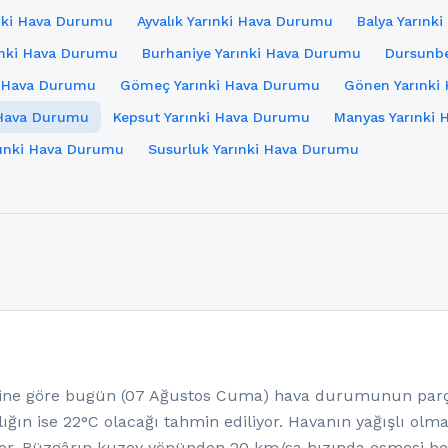
ınki Hava Durumu
Ayvalık Yarınki Hava Durumu
Balya Yarınk
ınki Hava Durumu
Burhaniye Yarınki Hava Durumu
Dursunbe
i Hava Durumu
Gömeç Yarınki Hava Durumu
Gönen Yarınki
i Hava Durumu
Kepsut Yarınki Hava Durumu
Manyas Yarınki
arınki Hava Durumu
Susurluk Yarınki Hava Durumu
ne göre bugün (07 Ağustos Cuma) hava durumunun parçal
ığın ise 22°C olacağı tahmin ediliyor. Havanın yağışlı olm
or. Rüzgârın kuzey yönünden 20 km/sa hızında esmesi bek