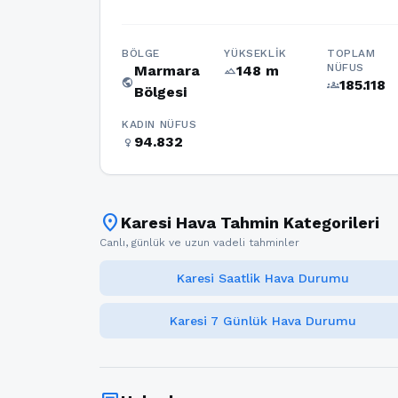
BÖLGE
YÜKSEKLIK
TOPLAM
NÜFUS
Marmara
148 m
terrain
public
185.118
groups
Bölgesi
KADIN NÜFUS
94.832
female
location_on
Karesi Hava Tahmin Kategorileri
Canlı, günlük ve uzun vadeli tahminler
Karesi Saatlik Hava Durumu
Karesi 7 Günlük Hava Durumu