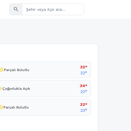
search
32°
tly_cloudy_day
Parçalı Bulutlu
22°
34°
unny
Çoğunlukla Açık
22°
32°
y_cloudy_day
Parçalı Bulutlu
23°