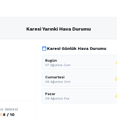
Karesi Yarınki Hava Durumu
calendar_today
Karesi Günlük Hava Durumu
Bugün
par
07 Ağustos Cum
Cumartesi
wb_s
08 Ağustos Cmt
Pazar
partl
09 Ağustos Paz
UV İNDEKSI
8 / 10
b_sunny