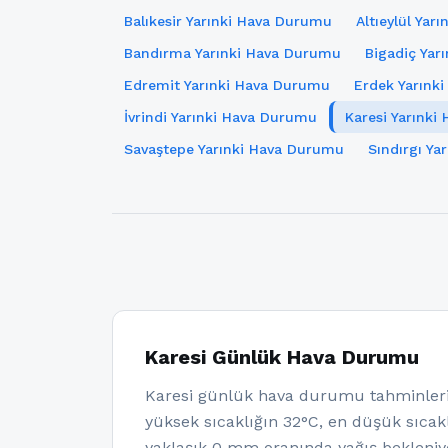
Balıkesir Yarınki Hava Durumu
Altıeylül Yar
Bandırma Yarınki Hava Durumu
Bigadiç Yar
Edremit Yarınki Hava Durumu
Erdek Yarınk
İvrindi Yarınki Hava Durumu
Karesi Yarınk
Savaştepe Yarınki Hava Durumu
Sındırgı Y
Karesi Günlük Hava Durumu
Karesi günlük hava durumu tahminleri
yüksek sıcaklığın 32°C, en düşük sıcakl
yaklaşık 0 mm oranında yağış bekleniy