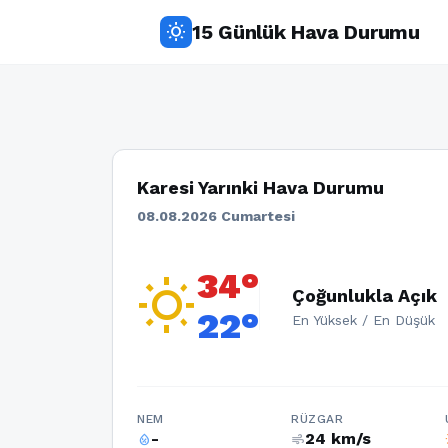
15 Günlük Hava Durumu
wb_sunny
Karesi Yarınki Hava Durumu
08.08.2026 Cumartesi
34°
wb_sunny
Çoğunlukla Açık
22°
En Yüksek / En Düşük
NEM
RÜZGAR
-
24 km/s
humidity_percentage
air
w