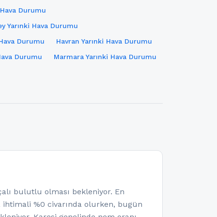
i Hava Durumu
y Yarınki Hava Durumu
 Hava Durumu
Havran Yarınki Hava Durumu
 Hava Durumu
Marmara Yarınki Hava Durumu
ı bulutlu olması bekleniyor. En
a ihtimali %0 civarında olurken, bugün
leniyor. Karesi genelinde nem oranı