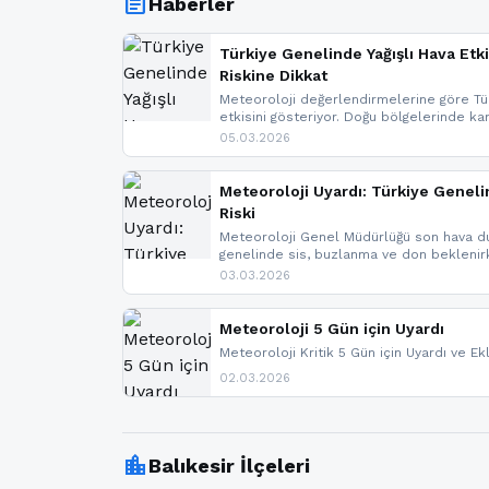
article
Haberler
Türkiye Genelinde Yağışlı Hava Etki
Riskine Dikkat
Meteoroloji değerlendirmelerine göre Tür
etkisini gösteriyor. Doğu bölgelerinde ka
Kuzey Ege’de sağanak yağmur, yüksek kes
05.03.2026
bulunuyor. İç kesimlerde sis ve pus ned
yaşanabileceği belirtiliyor.
Meteoroloji Uyardı: Türkiye Geneli
Riski
Meteoroloji Genel Müdürlüğü son hava du
genelinde sis, buzlanma ve don bekleni
Karadeniz’in yüksek kesimlerinde çığ riski
03.03.2026
meteoroloji gelişmeleri.
Meteoroloji 5 Gün için Uyardı
Meteoroloji Kritik 5 Gün için Uyardı ve Ek
02.03.2026
location_city
Balıkesir İlçeleri