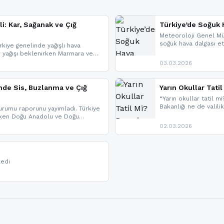
li: Kar, Sağanak ve Çığ
Türkiye’de Soğuk H
Meteoroloji Genel Mü
soğuk hava dalgası etk
kiye genelinde yağışlı hava
geldi.
r yağışı beklenirken Marmara ve
imlerde ise çığ tehlikesi
03.03.2026
eniyle görüş mesafesinde azalma
nde Sis, Buzlanma ve Çığ
Yarın Okullar Tat
“Yarın okullar tatil mi
Bakanlığı ne de valili
rumu raporunu yayımladı. Türkiye
bulunmamaktadır. Res
rken Doğu Anadolu ve Doğu
paylaşacağız. En hızlı
 uyarısı yapıldı. İşte son dakika
02.03.2026
bildirimleri açabilirsin
ledi