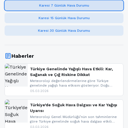
Karesi 7 Günlük Hava Durumu
Karesi 15 Günlük Hava Durumu
Karesi 30 Günlük Hava Durumu
article
Haberler
Türkiye Genelinde Yağışlı Hava Etkili: Kar,
Sağanak ve Çığ Riskine Dikkat
Meteoroloji değerlendirmelerine göre Türkiye
genelinde yağışlı hava etkisini gösteriyor. Doğu
bölgelerinde kar yağışı beklenirken Marmara ve
05.03.2026
Kuzey Ege’de sağanak yağmur, yüksek kesimlerde
ise çığ tehlikesi bulunuyor. İç kesimlerde sis ve pus
nedeniyle görüş mesafesinde azalma
Türkiye’de Soğuk Hava Dalgası ve Kar Yağışı
yaşanabileceği belirtiliyor.
Uyarısı
Meteoroloji Genel Müdürlüğü’nün son tahminlerine
göre Türkiye genelinde soğuk hava dalgası etkili
oluyor. Birçok il için kar yağışı ve buzlanma uyarısı
03.03.2026