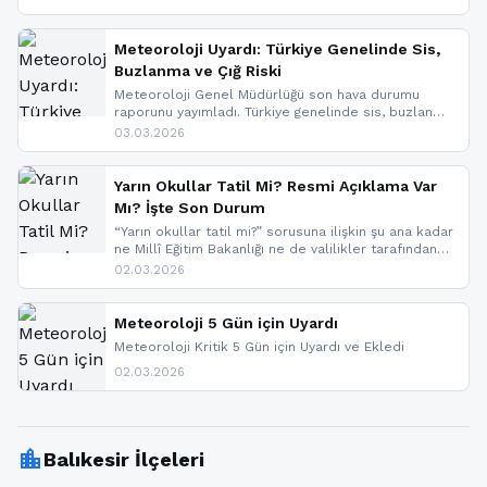
geldi.
Meteoroloji Uyardı: Türkiye Genelinde Sis,
Buzlanma ve Çığ Riski
Meteoroloji Genel Müdürlüğü son hava durumu
raporunu yayımladı. Türkiye genelinde sis, buzlanma
ve don beklenirken Doğu Anadolu ve Doğu
03.03.2026
Karadeniz’in yüksek kesimlerinde çığ riski uyarısı
yapıldı. İşte son dakika meteoroloji gelişmeleri.
Yarın Okullar Tatil Mi? Resmi Açıklama Var
Mı? İşte Son Durum
“Yarın okullar tatil mi?” sorusuna ilişkin şu ana kadar
ne Millî Eğitim Bakanlığı ne de valilikler tarafından
yapılmış resmi bir tatil açıklaması bulunmamaktadır.
02.03.2026
Resmi bir duyuru gelmesi halinde gelişmeleri anında
paylaşacağız. En hızlı şekilde haberdar olmak için
sitemizi takip edebilir ve bildirimleri açabilirsiniz.
Meteoroloji 5 Gün için Uyardı
Meteoroloji Kritik 5 Gün için Uyardı ve Ekledi
02.03.2026
location_city
Balıkesir İlçeleri