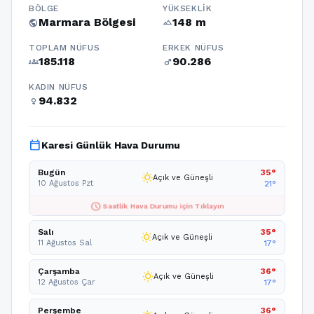
BÖLGE
YÜKSEKLIK
Marmara Bölgesi
148 m
public
terrain
TOPLAM NÜFUS
ERKEK NÜFUS
185.118
90.286
groups
male
KADIN NÜFUS
94.832
female
calendar_today
Karesi Günlük Hava Durumu
Bugün
35°
wb_sunny
Açık ve Güneşli
10 Ağustos Pzt
21°
schedule
Saatlik Hava Durumu için Tıklayın
Salı
35°
wb_sunny
Açık ve Güneşli
11 Ağustos Sal
17°
Çarşamba
36°
wb_sunny
Açık ve Güneşli
12 Ağustos Çar
17°
Perşembe
36°