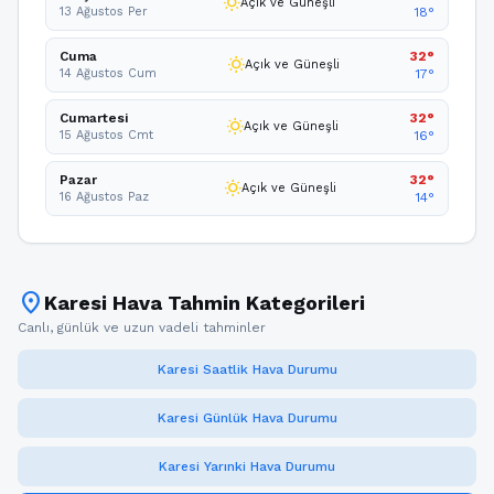
wb_sunny
Açık ve Güneşli
13 Ağustos Per
18°
Cuma
32°
wb_sunny
Açık ve Güneşli
14 Ağustos Cum
17°
Cumartesi
32°
wb_sunny
Açık ve Güneşli
15 Ağustos Cmt
16°
Pazar
32°
wb_sunny
Açık ve Güneşli
16 Ağustos Paz
14°
location_on
Karesi Hava Tahmin Kategorileri
Canlı, günlük ve uzun vadeli tahminler
Karesi Saatlik Hava Durumu
Karesi Günlük Hava Durumu
Karesi Yarınki Hava Durumu