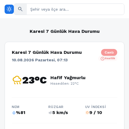
wb_sunny
search
Karesi 7 Günlük Hava Durumu
Karesi 7 Günlük Hava Durumu
Canlı
schedule
Saatlik
10.08.2026 Pazartesi, 07:13
rainy
23°C
Hafif Yağmurlu
Hissedilen: 22°C
NEM
RÜZGAR
UV İNDEKSI
%81
5 km/s
9 / 10
humidity_percentage
air
wb_sunny