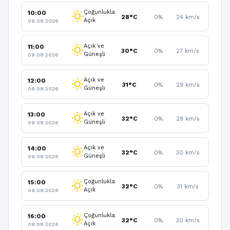
Çoğunlukla
10:00
wb_sunny
28°C
0%
24 km/s
Açık
09.08.2026
Açık ve
11:00
wb_sunny
30°C
0%
27 km/s
Güneşli
09.08.2026
Açık ve
12:00
wb_sunny
31°C
0%
29 km/s
Güneşli
09.08.2026
Açık ve
13:00
wb_sunny
32°C
0%
29 km/s
Güneşli
09.08.2026
Açık ve
14:00
wb_sunny
32°C
0%
30 km/s
Güneşli
09.08.2026
Çoğunlukla
15:00
wb_sunny
32°C
0%
31 km/s
Açık
09.08.2026
Çoğunlukla
16:00
wb_sunny
32°C
0%
30 km/s
Açık
09.08.2026