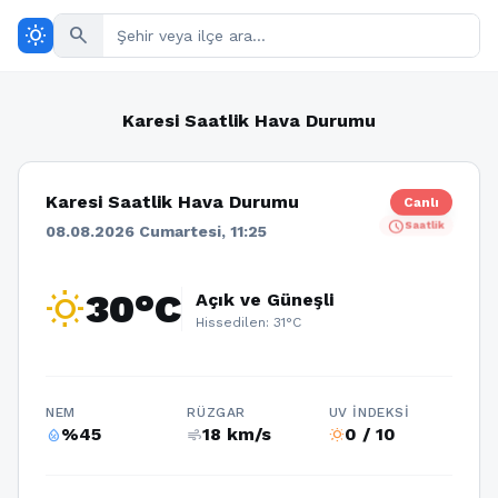
wb_sunny
search
Karesi Saatlik Hava Durumu
Karesi Saatlik Hava Durumu
Canlı
schedule
Saatlik
08.08.2026 Cumartesi, 11:25
wb_sunny
30°C
Açık ve Güneşli
Hissedilen: 31°C
NEM
RÜZGAR
UV İNDEKSI
%45
18 km/s
0 / 10
humidity_percentage
air
wb_sunny