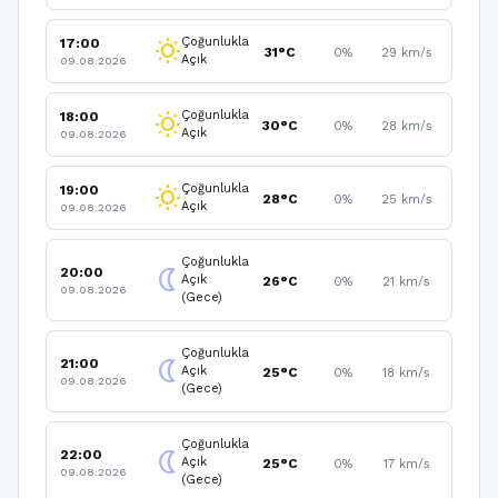
Çoğunlukla
17:00
wb_sunny
31°C
0%
29 km/s
Açık
09.08.2026
Çoğunlukla
18:00
wb_sunny
30°C
0%
28 km/s
Açık
09.08.2026
Çoğunlukla
19:00
wb_sunny
28°C
0%
25 km/s
Açık
09.08.2026
Çoğunlukla
20:00
nightlight
Açık
26°C
0%
21 km/s
09.08.2026
(Gece)
Çoğunlukla
21:00
nightlight
Açık
25°C
0%
18 km/s
09.08.2026
(Gece)
Çoğunlukla
22:00
nightlight
Açık
25°C
0%
17 km/s
09.08.2026
(Gece)