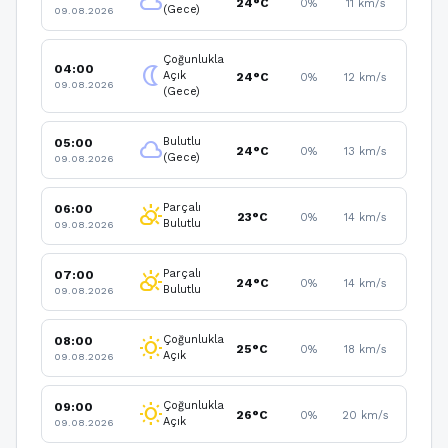
cloud
24°C
0%
11 km/s
(Gece)
09.08.2026
Çoğunlukla
04:00
nightlight
Açık
24°C
0%
12 km/s
09.08.2026
(Gece)
Bulutlu
05:00
cloud
24°C
0%
13 km/s
(Gece)
09.08.2026
Parçalı
06:00
partly_cloudy_day
23°C
0%
14 km/s
Bulutlu
09.08.2026
Parçalı
07:00
partly_cloudy_day
24°C
0%
14 km/s
Bulutlu
09.08.2026
Çoğunlukla
08:00
wb_sunny
25°C
0%
18 km/s
Açık
09.08.2026
Çoğunlukla
09:00
wb_sunny
26°C
0%
20 km/s
Açık
09.08.2026