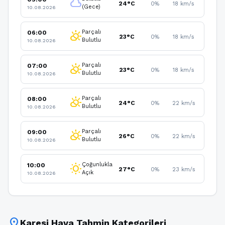
cloud
24°C
0%
18 km/s
(Gece)
10.08.2026
Parçalı
06:00
partly_cloudy_day
23°C
0%
18 km/s
Bulutlu
10.08.2026
Parçalı
07:00
partly_cloudy_day
23°C
0%
18 km/s
Bulutlu
10.08.2026
Parçalı
08:00
partly_cloudy_day
24°C
0%
22 km/s
Bulutlu
10.08.2026
Parçalı
09:00
partly_cloudy_day
26°C
0%
22 km/s
Bulutlu
10.08.2026
Çoğunlukla
10:00
wb_sunny
27°C
0%
23 km/s
Açık
10.08.2026
location_on
Karesi Hava Tahmin Kategorileri