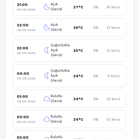
Açık
21:00
clear_night
27°C
0%
16 km/s
(Gece)
08.08.2026
Açık
22:00
clear_night
26°C
0%
13 km/s
(Gece)
08.08.2026
Çoğunlukla
23:00
nightlight
Açık
25°C
0%
12 km/s
08.08.2026
(Gece)
Çoğunlukla
00:00
nightlight
Açık
24°C
0%
11 km/s
09.08.2026
(Gece)
Bulutlu
01:00
cloud
24°C
0%
10 km/s
(Gece)
09.08.2026
Bulutlu
02:00
cloud
24°C
0%
10 km/s
(Gece)
09.08.2026
Bulutlu
03:00