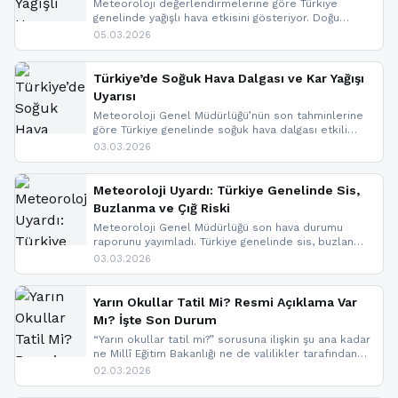
Meteoroloji değerlendirmelerine göre Türkiye
genelinde yağışlı hava etkisini gösteriyor. Doğu
bölgelerinde kar yağışı beklenirken Marmara ve
05.03.2026
Kuzey Ege’de sağanak yağmur, yüksek kesimlerde
ise çığ tehlikesi bulunuyor. İç kesimlerde sis ve pus
nedeniyle görüş mesafesinde azalma
Türkiye’de Soğuk Hava Dalgası ve Kar Yağışı
yaşanabileceği belirtiliyor.
Uyarısı
Meteoroloji Genel Müdürlüğü’nün son tahminlerine
göre Türkiye genelinde soğuk hava dalgası etkili
oluyor. Birçok il için kar yağışı ve buzlanma uyarısı
03.03.2026
geldi.
Meteoroloji Uyardı: Türkiye Genelinde Sis,
Buzlanma ve Çığ Riski
Meteoroloji Genel Müdürlüğü son hava durumu
raporunu yayımladı. Türkiye genelinde sis, buzlanma
ve don beklenirken Doğu Anadolu ve Doğu
03.03.2026
Karadeniz’in yüksek kesimlerinde çığ riski uyarısı
yapıldı. İşte son dakika meteoroloji gelişmeleri.
Yarın Okullar Tatil Mi? Resmi Açıklama Var
Mı? İşte Son Durum
“Yarın okullar tatil mi?” sorusuna ilişkin şu ana kadar
ne Millî Eğitim Bakanlığı ne de valilikler tarafından
yapılmış resmi bir tatil açıklaması bulunmamaktadır.
02.03.2026
Resmi bir duyuru gelmesi halinde gelişmeleri anında
paylaşacağız. En hızlı şekilde haberdar olmak için