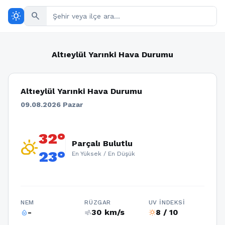
wb_sunny
search
Altıeylül Yarınki Hava Durumu
Altıeylül Yarınki Hava Durumu
09.08.2026 Pazar
32°
partly_cloudy_day
Parçalı Bulutlu
23°
En Yüksek / En Düşük
NEM
RÜZGAR
UV İNDEKSI
-
30 km/s
8 / 10
humidity_percentage
air
wb_sunny