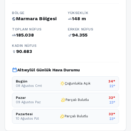
BÖLGE
YÜKSEKLIK
Marmara Bölgesi
148 m
public
terrain
TOPLAM NÜFUS
ERKEK NÜFUS
185.038
94.355
groups
male
KADIN NÜFUS
90.683
female
calendar_today
Altıeylül Günlük Hava Durumu
Bugün
34°
wb_sunny
Çoğunlukla Açık
08 Ağustos Cmt
22°
Pazar
32°
partly_cloudy_day
Parçalı Bulutlu
09 Ağustos Paz
23°
Pazartesi
32°
partly_cloudy_day
Parçalı Bulutlu
10 Ağustos Pzt
23°