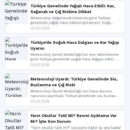
Türkiye Genelinde Yağışlı Hava Etkili: Kar,
Sağanak ve Çığ Riskine Dikkat
Meteoroloji değerlendirmelerine göre Türkiye
genelinde yağışlı hava etkisini gösteriyor. Doğu
bölgelerinde kar yağışı beklenirken Marmara ve
05.03.2026
Kuzey Ege’de sağanak yağmur, yüksek kesimlerde
ise çığ tehlikesi bulunuyor. İç kesimlerde sis ve pus
nedeniyle görüş mesafesinde azalma
Türkiye’de Soğuk Hava Dalgası ve Kar Yağışı
yaşanabileceği belirtiliyor.
Uyarısı
Meteoroloji Genel Müdürlüğü’nün son tahminlerine
göre Türkiye genelinde soğuk hava dalgası etkili
oluyor. Birçok il için kar yağışı ve buzlanma uyarısı
03.03.2026
geldi.
Meteoroloji Uyardı: Türkiye Genelinde Sis,
Buzlanma ve Çığ Riski
Meteoroloji Genel Müdürlüğü son hava durumu
raporunu yayımladı. Türkiye genelinde sis, buzlanma
ve don beklenirken Doğu Anadolu ve Doğu
03.03.2026
Karadeniz’in yüksek kesimlerinde çığ riski uyarısı
yapıldı. İşte son dakika meteoroloji gelişmeleri.
Yarın Okullar Tatil Mi? Resmi Açıklama Var
Mı? İşte Son Durum
“Yarın okullar tatil mi?” sorusuna ilişkin şu ana kadar