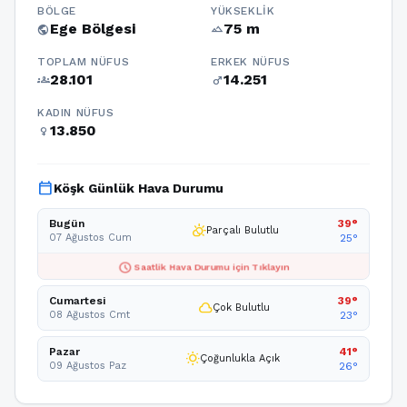
BÖLGE
YÜKSEKLIK
Ege Bölgesi
75 m
public
terrain
TOPLAM NÜFUS
ERKEK NÜFUS
28.101
14.251
groups
male
KADIN NÜFUS
13.850
female
calendar_today
Köşk Günlük Hava Durumu
Bugün
39°
partly_cloudy_day
Parçalı Bulutlu
07 Ağustos Cum
25°
schedule
Saatlik Hava Durumu için Tıklayın
Cumartesi
39°
cloud
Çok Bulutlu
08 Ağustos Cmt
23°
Pazar
41°
wb_sunny
Çoğunlukla Açık
09 Ağustos Paz
26°