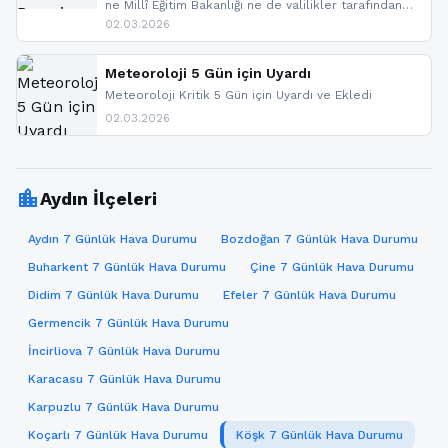
ne Millî Eğitim Bakanlığı ne de valilikler tarafından
yapılmış resmi bir tatil açıklaması bulunmamaktadır.
02.03.2026
Resmi bir duyuru gelmesi halinde gelişmeleri anında
paylaşacağız. En hızlı şekilde haberdar olmak için
sitemizi takip edebilir ve bildirimleri açabilirsiniz.
Meteoroloji 5 Gün için Uyardı
Meteoroloji Kritik 5 Gün için Uyardı ve Ekledi
02.03.2026
location_city
Aydın İlçeleri
Aydın 7 Günlük Hava Durumu
Bozdoğan 7 Günlük Hava Durumu
Buharkent 7 Günlük Hava Durumu
Çine 7 Günlük Hava Durumu
Didim 7 Günlük Hava Durumu
Efeler 7 Günlük Hava Durumu
Germencik 7 Günlük Hava Durumu
İncirliova 7 Günlük Hava Durumu
Karacasu 7 Günlük Hava Durumu
Karpuzlu 7 Günlük Hava Durumu
Koçarlı 7 Günlük Hava Durumu
Köşk 7 Günlük Hava Durumu