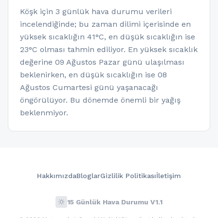
Köşk için 3 günlük hava durumu verileri
incelendiğinde; bu zaman dilimi içerisinde en
yüksek sıcaklığın 41°C, en düşük sıcaklığın ise
23°C olması tahmin ediliyor. En yüksek sıcaklık
değerine 09 Ağustos Pazar günü ulaşılması
beklenirken, en düşük sıcaklığın ise 08
Ağustos Cumartesi günü yaşanacağı
öngörülüyor. Bu dönemde önemli bir yağış
beklenmiyor.
Hakkımızda
Bloglar
Gizlilik Politikası
İletişim
wb_sunny
15 Günlük Hava Durumu V1.1