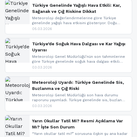
Türkiye Genelinde Yağışlı Hava Etkili: Kar,
Sağanak ve Çığ Riskine Dikkat
Meteoroloji değerlendirmelerine göre Türkiye
genelinde yağışlı hava etkisini gösteriyor. Doğu
bölgelerinde kar yağışı beklenirken Marmara ve
05.03.2026
Kuzey Ege’de sağanak yağmur, yüksek kesimlerde
ise çığ tehlikesi bulunuyor. İç kesimlerde sis ve pus
nedeniyle görüş mesafesinde azalma
Türkiye’de Soğuk Hava Dalgası ve Kar Yağışı
yaşanabileceği belirtiliyor.
Uyarısı
Meteoroloji Genel Müdürlüğü’nün son tahminlerine
göre Türkiye genelinde soğuk hava dalgası etkili
oluyor. Birçok il için kar yağışı ve buzlanma uyarısı
03.03.2026
geldi.
Meteoroloji Uyardı: Türkiye Genelinde Sis,
Buzlanma ve Çığ Riski
Meteoroloji Genel Müdürlüğü son hava durumu
raporunu yayımladı. Türkiye genelinde sis, buzlanma
ve don beklenirken Doğu Anadolu ve Doğu
03.03.2026
Karadeniz’in yüksek kesimlerinde çığ riski uyarısı
yapıldı. İşte son dakika meteoroloji gelişmeleri.
Yarın Okullar Tatil Mi? Resmi Açıklama Var
Mı? İşte Son Durum
“Yarın okullar tatil mi?” sorusuna ilişkin şu ana kadar