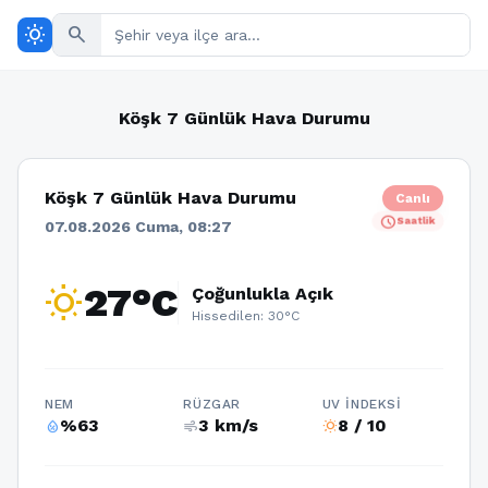
wb_sunny
search
Köşk 7 Günlük Hava Durumu
Köşk 7 Günlük Hava Durumu
Canlı
schedule
Saatlik
07.08.2026 Cuma, 08:27
wb_sunny
27°C
Çoğunlukla Açık
Hissedilen: 30°C
NEM
RÜZGAR
UV İNDEKSI
%63
3 km/s
8 / 10
humidity_percentage
air
wb_sunny