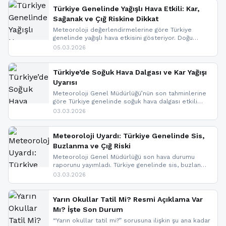
Türkiye Genelinde Yağışlı Hava Etkili: Kar,
Sağanak ve Çığ Riskine Dikkat
Meteoroloji değerlendirmelerine göre Türkiye
genelinde yağışlı hava etkisini gösteriyor. Doğu
bölgelerinde kar yağışı beklenirken Marmara ve
05.03.2026
Kuzey Ege’de sağanak yağmur, yüksek kesimlerde
ise çığ tehlikesi bulunuyor. İç kesimlerde sis ve pus
nedeniyle görüş mesafesinde azalma
Türkiye’de Soğuk Hava Dalgası ve Kar Yağışı
yaşanabileceği belirtiliyor.
Uyarısı
Meteoroloji Genel Müdürlüğü’nün son tahminlerine
göre Türkiye genelinde soğuk hava dalgası etkili
oluyor. Birçok il için kar yağışı ve buzlanma uyarısı
03.03.2026
geldi.
Meteoroloji Uyardı: Türkiye Genelinde Sis,
Buzlanma ve Çığ Riski
Meteoroloji Genel Müdürlüğü son hava durumu
raporunu yayımladı. Türkiye genelinde sis, buzlanma
ve don beklenirken Doğu Anadolu ve Doğu
03.03.2026
Karadeniz’in yüksek kesimlerinde çığ riski uyarısı
yapıldı. İşte son dakika meteoroloji gelişmeleri.
Yarın Okullar Tatil Mi? Resmi Açıklama Var
Mı? İşte Son Durum
“Yarın okullar tatil mi?” sorusuna ilişkin şu ana kadar