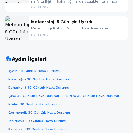
ne Millî Eğitim Bakanlığı ne de valilikler tarafından
yapılmış resmi bir tatil açıklaması bulunmamaktadır.
02.03.2026
Resmi bir duyuru gelmesi halinde gelişmeleri anında
paylaşacağız. En hızlı şekilde haberdar olmak için
sitemizi takip edebilir ve bildirimleri açabilirsiniz.
Meteoroloji 5 Gün için Uyardı
Meteoroloji Kritik 5 Gün için Uyardı ve Ekledi
02.03.2026
location_city
Aydın İlçeleri
Aydın 30 Günlük Hava Durumu
Bozdoğan 30 Günlük Hava Durumu
Buharkent 30 Günlük Hava Durumu
Çine 30 Günlük Hava Durumu
Didim 30 Günlük Hava Durumu
Efeler 30 Günlük Hava Durumu
Germencik 30 Günlük Hava Durumu
İncirliova 30 Günlük Hava Durumu
Karacasu 30 Günlük Hava Durumu