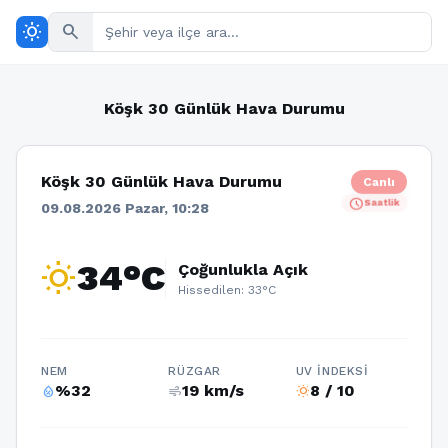
wb_sunny
search
Köşk 30 Günlük Hava Durumu
Köşk 30 Günlük Hava Durumu
Canlı
schedule
Saatlik
09.08.2026 Pazar, 10:28
wb_sunny
34°C
Çoğunlukla Açık
Hissedilen: 33°C
NEM
RÜZGAR
UV İNDEKSI
%32
19 km/s
8 / 10
humidity_percentage
air
wb_sunny