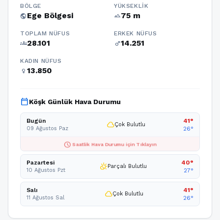
BÖLGE
YÜKSEKLIK
Ege Bölgesi
75 m
public
terrain
TOPLAM NÜFUS
ERKEK NÜFUS
28.101
14.251
groups
male
KADIN NÜFUS
13.850
female
calendar_today
Köşk Günlük Hava Durumu
Bugün
41°
cloud
Çok Bulutlu
09 Ağustos Paz
26°
schedule
Saatlik Hava Durumu için Tıklayın
Pazartesi
40°
partly_cloudy_day
Parçalı Bulutlu
10 Ağustos Pzt
27°
Salı
41°
cloud
Çok Bulutlu
11 Ağustos Sal
26°