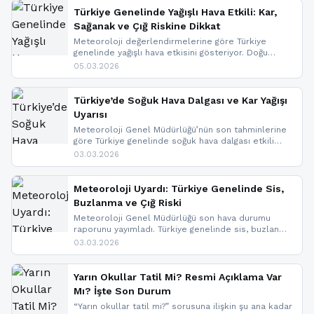
Türkiye Genelinde Yağışlı Hava Etkili: Kar,
Sağanak ve Çığ Riskine Dikkat
Meteoroloji değerlendirmelerine göre Türkiye
genelinde yağışlı hava etkisini gösteriyor. Doğu
bölgelerinde kar yağışı beklenirken Marmara ve
05.03.2026
Kuzey Ege’de sağanak yağmur, yüksek kesimlerde
ise çığ tehlikesi bulunuyor. İç kesimlerde sis ve pus
nedeniyle görüş mesafesinde azalma
Türkiye’de Soğuk Hava Dalgası ve Kar Yağışı
yaşanabileceği belirtiliyor.
Uyarısı
Meteoroloji Genel Müdürlüğü’nün son tahminlerine
göre Türkiye genelinde soğuk hava dalgası etkili
oluyor. Birçok il için kar yağışı ve buzlanma uyarısı
03.03.2026
geldi.
Meteoroloji Uyardı: Türkiye Genelinde Sis,
Buzlanma ve Çığ Riski
Meteoroloji Genel Müdürlüğü son hava durumu
raporunu yayımladı. Türkiye genelinde sis, buzlanma
ve don beklenirken Doğu Anadolu ve Doğu
03.03.2026
Karadeniz’in yüksek kesimlerinde çığ riski uyarısı
yapıldı. İşte son dakika meteoroloji gelişmeleri.
Yarın Okullar Tatil Mi? Resmi Açıklama Var
Mı? İşte Son Durum
“Yarın okullar tatil mi?” sorusuna ilişkin şu ana kadar