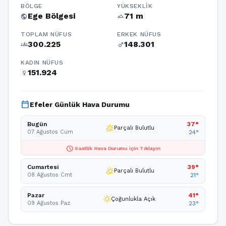
BÖLGE
YÜKSEKLIK
Ege Bölgesi
71 m
public
terrain
TOPLAM NÜFUS
ERKEK NÜFUS
300.225
148.301
groups
male
KADIN NÜFUS
151.924
female
calendar_today
Efeler Günlük Hava Durumu
Bugün
37°
partly_cloudy_day
Parçalı Bulutlu
07 Ağustos Cum
24°
schedule
Saatlik Hava Durumu için Tıklayın
Cumartesi
39°
partly_cloudy_day
Parçalı Bulutlu
08 Ağustos Cmt
21°
Pazar
41°
wb_sunny
Çoğunlukla Açık
09 Ağustos Paz
23°