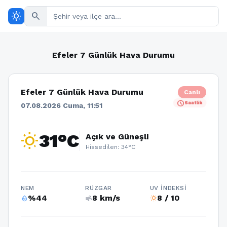
wb_sunny
search
Efeler 7 Günlük Hava Durumu
Efeler 7 Günlük Hava Durumu
Canlı
schedule
Saatlik
07.08.2026 Cuma, 11:51
wb_sunny
31°C
Açık ve Güneşli
Hissedilen: 34°C
NEM
RÜZGAR
UV İNDEKSI
%44
8 km/s
8 / 10
humidity_percentage
air
wb_sunny