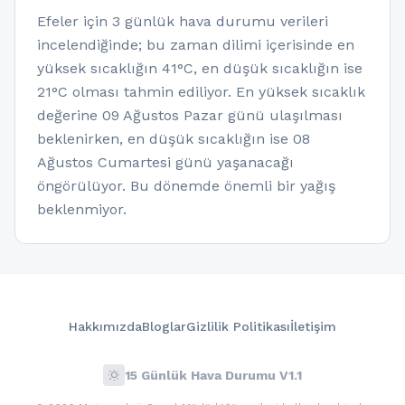
Efeler için 3 günlük hava durumu verileri
incelendiğinde; bu zaman dilimi içerisinde en
yüksek sıcaklığın 41°C, en düşük sıcaklığın ise
21°C olması tahmin ediliyor. En yüksek sıcaklık
değerine 09 Ağustos Pazar günü ulaşılması
beklenirken, en düşük sıcaklığın ise 08
Ağustos Cumartesi günü yaşanacağı
öngörülüyor. Bu dönemde önemli bir yağış
beklenmiyor.
Hakkımızda
Bloglar
Gizlilik Politikası
İletişim
wb_sunny
15 Günlük Hava Durumu V1.1