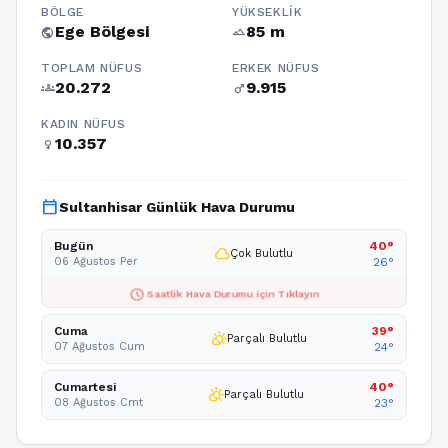
BÖLGE
YÜKSEKLIK
Ege Bölgesi
85 m
public
terrain
TOPLAM NÜFUS
ERKEK NÜFUS
20.272
9.915
groups
male
KADIN NÜFUS
10.357
female
calendar_today
Sultanhisar Günlük Hava Durumu
Bugün
40°
cloud
Çok Bulutlu
06 Ağustos Per
26°
schedule
Saatlik Hava Durumu için Tıklayın
Cuma
39°
partly_cloudy_day
Parçalı Bulutlu
07 Ağustos Cum
24°
Cumartesi
40°
partly_cloudy_day
Parçalı Bulutlu
08 Ağustos Cmt
23°