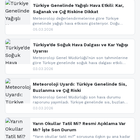
Türkiye Genelinde Yağışlı Hava Etkili: Kar,
Sağanak ve Çığ Riskine Dikkat
Meteoroloji değerlendirmelerine göre Türkiye
genelinde yağışlı hava etkisini gösteriyor. Doğu
bölgelerinde kar yağışı beklenirken Marmara ve
05.03.2026
Kuzey Ege’de sağanak yağmur, yüksek kesimlerde
ise çığ tehlikesi bulunuyor. İç kesimlerde sis ve pus
nedeniyle görüş mesafesinde azalma
Türkiye’de Soğuk Hava Dalgası ve Kar Yağışı
yaşanabileceği belirtiliyor.
Uyarısı
Meteoroloji Genel Müdürlüğü’nün son tahminlerine
göre Türkiye genelinde soğuk hava dalgası etkili
oluyor. Birçok il için kar yağışı ve buzlanma uyarısı
03.03.2026
geldi.
Meteoroloji Uyardı: Türkiye Genelinde Sis,
Buzlanma ve Çığ Riski
Meteoroloji Genel Müdürlüğü son hava durumu
raporunu yayımladı. Türkiye genelinde sis, buzlanma
ve don beklenirken Doğu Anadolu ve Doğu
03.03.2026
Karadeniz’in yüksek kesimlerinde çığ riski uyarısı
yapıldı. İşte son dakika meteoroloji gelişmeleri.
Yarın Okullar Tatil Mi? Resmi Açıklama Var
Mı? İşte Son Durum
“Yarın okullar tatil mi?” sorusuna ilişkin şu ana kadar