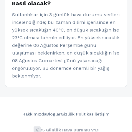
nasıl olacak?
Sultanhisar için 3 günlük hava durumu verileri
incelendiğinde; bu zaman dilimi içerisinde en
yüksek sıcaklığın 40°C, en düşük sıcaklığın ise
23°C olması tahmin ediliyor. En yüksek sıcaklık
değerine 06 Ağustos Perşembe günü
ulaşılması beklenirken, en düşük sıcaklığın ise
08 Ağustos Cumartesi günü yaşanacağı
öngörülüyor. Bu dönemde önemli bir yağış
beklenmiyor.
Hakkımızda
Bloglar
Gizlilik Politikası
İletişim
wb_sunny
15 Günlük Hava Durumu V1.1