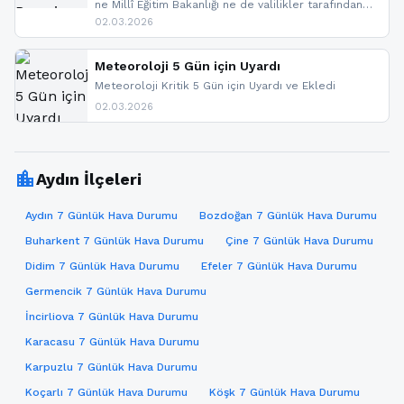
ne Millî Eğitim Bakanlığı ne de valilikler tarafından
yapılmış resmi bir tatil açıklaması bulunmamaktadır.
02.03.2026
Resmi bir duyuru gelmesi halinde gelişmeleri anında
paylaşacağız. En hızlı şekilde haberdar olmak için
sitemizi takip edebilir ve bildirimleri açabilirsiniz.
Meteoroloji 5 Gün için Uyardı
Meteoroloji Kritik 5 Gün için Uyardı ve Ekledi
02.03.2026
location_city
Aydın İlçeleri
Aydın 7 Günlük Hava Durumu
Bozdoğan 7 Günlük Hava Durumu
Buharkent 7 Günlük Hava Durumu
Çine 7 Günlük Hava Durumu
Didim 7 Günlük Hava Durumu
Efeler 7 Günlük Hava Durumu
Germencik 7 Günlük Hava Durumu
İncirliova 7 Günlük Hava Durumu
Karacasu 7 Günlük Hava Durumu
Karpuzlu 7 Günlük Hava Durumu
Koçarlı 7 Günlük Hava Durumu
Köşk 7 Günlük Hava Durumu