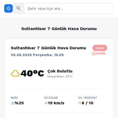
wb_sunny
search
Sultanhisar 7 Günlük Hava Durumu
Sultanhisar 7 Günlük Hava Durumu
Canlı
schedule
Saatlik
06.08.2026 Perşembe, 16:09
cloud
40°C
Çok Bulutlu
Hissedilen: 41°C
NEM
RÜZGAR
UV İNDEKSI
%25
19 km/s
8 / 10
humidity_percentage
air
wb_sunny