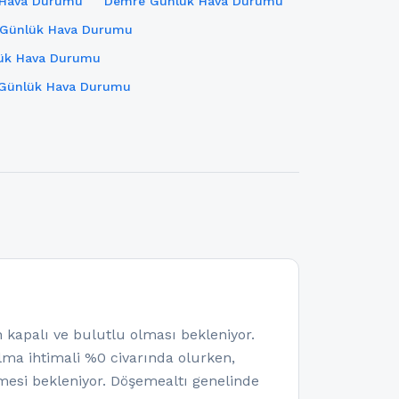
 Hava Durumu
Demre Günlük Hava Durumu
 Günlük Hava Durumu
ük Hava Durumu
Günlük Hava Durumu
palı ve bulutlu olması bekleniyor.
olma ihtimali %0 civarında olurken,
esi bekleniyor. Döşemealtı genelinde