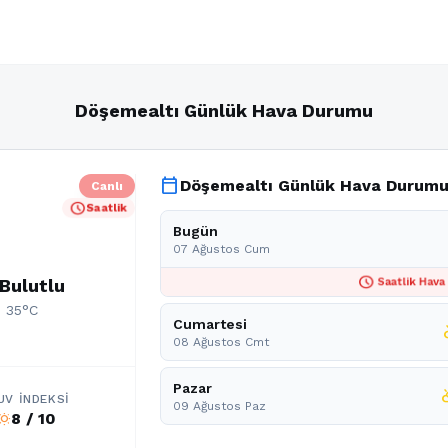
Döşemealtı Günlük Hava Durumu
calendar_today
Döşemealtı Günlük Hava Durum
Canlı
schedule
Saatlik
Bugün
07 Ağustos Cum
schedule
 Bulutlu
Saatlik Hava
: 35°C
Cumartesi
part
08 Ağustos Cmt
Pazar
partly
UV İNDEKSI
09 Ağustos Paz
8 / 10
b_sunny