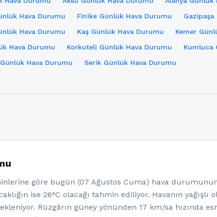
ük Hava Durumu
Aksu Günlük Hava Durumu
Alanya Günlük
Günlük Hava Durumu
Finike Günlük Hava Durumu
Gazipaşa
Günlük Hava Durumu
Kaş Günlük Hava Durumu
Kemer Günl
lük Hava Durumu
Korkuteli Günlük Hava Durumu
Kumluca 
 Günlük Hava Durumu
Serik Günlük Hava Durumu
umu
nlerine göre bugün (07 Ağustos Cuma) hava durumunun ka
aklığın ise 26°C olacağı tahmin ediliyor. Havanın yağışlı 
ekleniyor. Rüzgârın güney yönünden 17 km/sa hızında esm