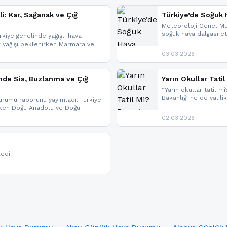
li: Kar, Sağanak ve Çığ
Türkiye’de Soğuk H
Meteoroloji Genel Mü
soğuk hava dalgası etk
kiye genelinde yağışlı hava
geldi.
r yağışı beklenirken Marmara ve
imlerde ise çığ tehlikesi
03.03.2026
eniyle görüş mesafesinde azalma
nde Sis, Buzlanma ve Çığ
Yarın Okullar Tat
“Yarın okullar tatil mi
Bakanlığı ne de valili
rumu raporunu yayımladı. Türkiye
bulunmamaktadır. Res
rken Doğu Anadolu ve Doğu
paylaşacağız. En hızlı
 uyarısı yapıldı. İşte son dakika
02.03.2026
bildirimleri açabilirsin
ledi