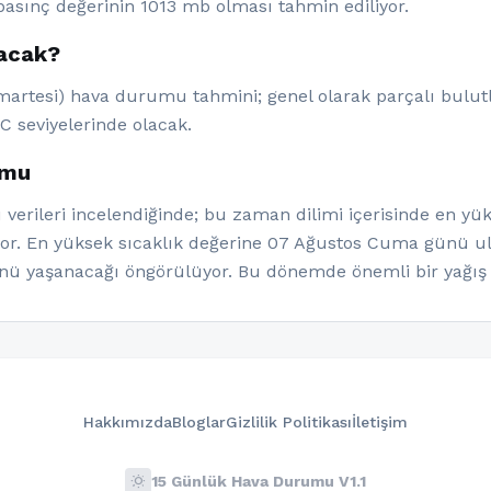
asınç değerinin 1013 mb olması tahmin ediliyor.
lacak?
martesi) hava durumu tahmini; genel olarak parçalı bulutl
°C seviyelerinde olacak.
umu
erileri incelendiğinde; bu zaman dilimi içerisinde en yü
iyor. En yüksek sıcaklık değerine 07 Ağustos Cuma günü u
ünü yaşanacağı öngörülüyor. Bu dönemde önemli bir yağış
Hakkımızda
Bloglar
Gizlilik Politikası
İletişim
wb_sunny
15 Günlük Hava Durumu V1.1