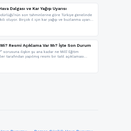
ava Dalgası ve Kar Yağışı Uyarısı
dürlüğü’nün son tahminlerine göre Türkiye genelinde
ili oluyor. Birçok il için kar yağışı ve buzlanma uyarısı
il Mi? Resmi Açıklama Var Mı? İşte Son Durum
?” sorusuna ilişkin şu ana kadar ne Millî Eğitim
kler tarafından yapılmış resmi bir tatil açıklaması
mi bir duyuru gelmesi halinde gelişmeleri anında
 şekilde haberdar olmak için sitemizi takip edebilir ve
iz.