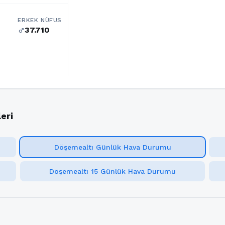
ERKEK NÜFUS
37.710
male
eri
Döşemealtı Günlük Hava Durumu
Döşemealtı 15 Günlük Hava Durumu