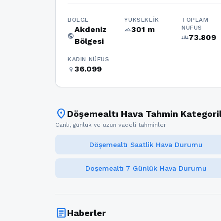
BÖLGE
YÜKSEKLIK
TOPLAM
NÜFUS
Akdeniz
301 m
terrain
public
73.809
groups
Bölgesi
KADIN NÜFUS
36.099
female
location_on
Döşemealtı Hava Tahmin Kategoril
Canlı, günlük ve uzun vadeli tahminler
Döşemealtı Saatlik Hava Durumu
Döşemealtı 7 Günlük Hava Durumu
article
Haberler