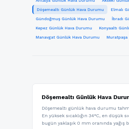
Antalya Günlük Hava Durumu
Akseki Günl
Döşemealtı Günlük Hava Durumu
Elmalı 
Gündoğmuş Günlük Hava Durumu
İbradı 
Kepez Günlük Hava Durumu
Konyaaltı Gün
Manavgat Günlük Hava Durumu
Muratpaşa
Döşemealtı Günlük Hava Dur
Döşemealtı günlük hava durumu tahmi
En yüksek sıcaklığın 34°C, en düşük sıc
bugün yaklaşık 0 mm oranında yağış b