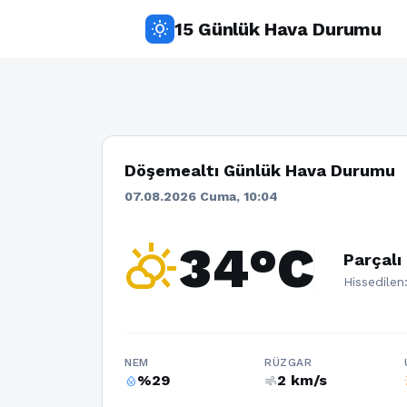
15 Günlük Hava Durumu
wb_sunny
Döşemealtı Günlük Hava Durumu
07.08.2026 Cuma, 10:04
partly_cloudy_day
34°C
Parçalı
Hissedilen
NEM
RÜZGAR
%29
2 km/s
humidity_percentage
air
w