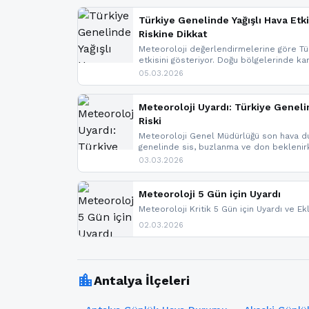
Türkiye Genelinde Yağışlı Hava Etki
Riskine Dikkat
Meteoroloji değerlendirmelerine göre Tür
etkisini gösteriyor. Doğu bölgelerinde ka
Kuzey Ege’de sağanak yağmur, yüksek kes
05.03.2026
bulunuyor. İç kesimlerde sis ve pus ned
yaşanabileceği belirtiliyor.
Meteoroloji Uyardı: Türkiye Geneli
Riski
Meteoroloji Genel Müdürlüğü son hava du
genelinde sis, buzlanma ve don bekleni
Karadeniz’in yüksek kesimlerinde çığ riski
03.03.2026
meteoroloji gelişmeleri.
Meteoroloji 5 Gün için Uyardı
Meteoroloji Kritik 5 Gün için Uyardı ve Ek
02.03.2026
location_city
Antalya İlçeleri