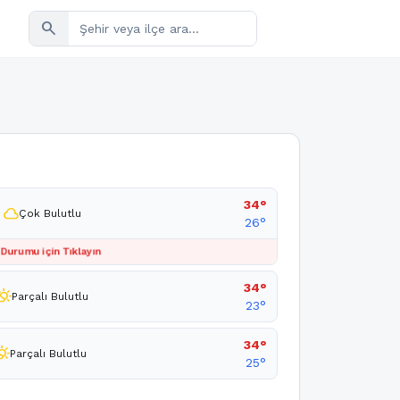
search
u
34°
cloud
Çok Bulutlu
26°
 Durumu için Tıklayın
34°
ly_cloudy_day
Parçalı Bulutlu
23°
34°
_cloudy_day
Parçalı Bulutlu
25°