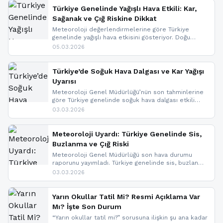
Türkiye Genelinde Yağışlı Hava Etkili: Kar,
Sağanak ve Çığ Riskine Dikkat
Meteoroloji değerlendirmelerine göre Türkiye
genelinde yağışlı hava etkisini gösteriyor. Doğu
bölgelerinde kar yağışı beklenirken Marmara ve
05.03.2026
Kuzey Ege’de sağanak yağmur, yüksek kesimlerde
ise çığ tehlikesi bulunuyor. İç kesimlerde sis ve pus
nedeniyle görüş mesafesinde azalma
Türkiye’de Soğuk Hava Dalgası ve Kar Yağışı
yaşanabileceği belirtiliyor.
Uyarısı
Meteoroloji Genel Müdürlüğü’nün son tahminlerine
göre Türkiye genelinde soğuk hava dalgası etkili
oluyor. Birçok il için kar yağışı ve buzlanma uyarısı
03.03.2026
geldi.
Meteoroloji Uyardı: Türkiye Genelinde Sis,
Buzlanma ve Çığ Riski
Meteoroloji Genel Müdürlüğü son hava durumu
raporunu yayımladı. Türkiye genelinde sis, buzlanma
ve don beklenirken Doğu Anadolu ve Doğu
03.03.2026
Karadeniz’in yüksek kesimlerinde çığ riski uyarısı
yapıldı. İşte son dakika meteoroloji gelişmeleri.
Yarın Okullar Tatil Mi? Resmi Açıklama Var
Mı? İşte Son Durum
“Yarın okullar tatil mi?” sorusuna ilişkin şu ana kadar