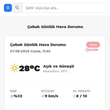
wb_sunny
search
Çubuk Günlük Hava Durumu
Çubuk Günlük Hava Durumu
Canlı
schedule
Saatlik
07.08.2026 Cuma, 11:30
wb_sunny
28°C
Açık ve Güneşli
Hissedilen: 29°C
NEM
RÜZGAR
UV İNDEKSI
%32
9 km/s
8 / 10
humidity_percentage
air
wb_sunny