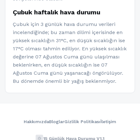
Çubuk haftalık hava durumu
Çubuk için 3 günlük hava durumu verileri
incelendiğinde; bu zaman dilimi içerisinde en
yüksek sıcaklığın 31°C, en düşük sıcaklığın ise
17°C olması tahmin ediliyor. En yüksek sıcaklık
değerine 07 Ağustos Cuma günü ulaşılması
beklenirken, en düşük sıcaklığın ise 07
Ağustos Cuma günü yaşanacağı öngörülüyor.
Bu dönemde önemli bir yağış beklenmiyor.
Hakkımızda
Bloglar
Gizlilik Politikası
İletişim
wb_sunny
15 Günlük Hava Durumu V1.1