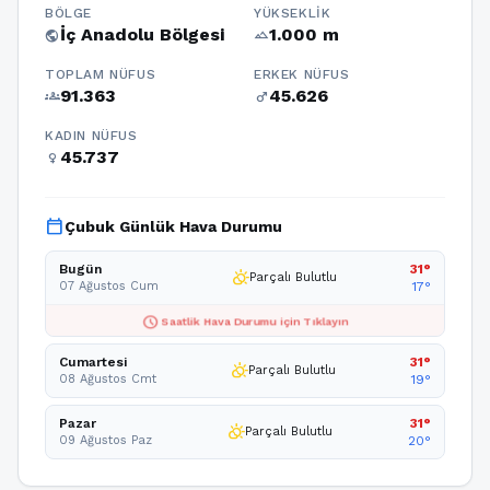
BÖLGE
YÜKSEKLIK
İç Anadolu Bölgesi
1.000 m
public
terrain
TOPLAM NÜFUS
ERKEK NÜFUS
91.363
45.626
groups
male
KADIN NÜFUS
45.737
female
calendar_today
Çubuk Günlük Hava Durumu
Bugün
31°
partly_cloudy_day
Parçalı Bulutlu
07 Ağustos Cum
17°
schedule
Saatlik Hava Durumu için Tıklayın
Cumartesi
31°
partly_cloudy_day
Parçalı Bulutlu
08 Ağustos Cmt
19°
Pazar
31°
partly_cloudy_day
Parçalı Bulutlu
09 Ağustos Paz
20°