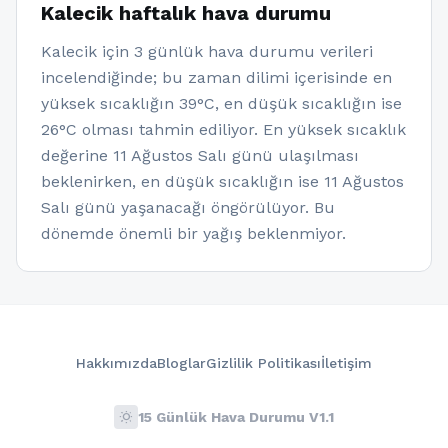
Kalecik haftalık hava durumu
Kalecik için 3 günlük hava durumu verileri
incelendiğinde; bu zaman dilimi içerisinde en
yüksek sıcaklığın 39°C, en düşük sıcaklığın ise
26°C olması tahmin ediliyor. En yüksek sıcaklık
değerine 11 Ağustos Salı günü ulaşılması
beklenirken, en düşük sıcaklığın ise 11 Ağustos
Salı günü yaşanacağı öngörülüyor. Bu
dönemde önemli bir yağış beklenmiyor.
Hakkımızda
Bloglar
Gizlilik Politikası
İletişim
wb_sunny
15 Günlük Hava Durumu V1.1