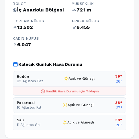
BÖLGE
YÜKSEKLIK
İç Anadolu Bölgesi
721 m
public
terrain
TOPLAM NÜFUS
ERKEK NÜFUS
12.502
6.455
groups
male
KADIN NÜFUS
6.047
female
calendar_today
Kalecik Günlük Hava Durumu
Bugün
39°
wb_sunny
Açık ve Güneşli
09 Ağustos Paz
26°
schedule
Saatlik Hava Durumu için Tıklayın
Pazartesi
38°
wb_sunny
Açık ve Güneşli
10 Ağustos Pzt
27°
Salı
39°
wb_sunny
Açık ve Güneşli
11 Ağustos Sal
26°