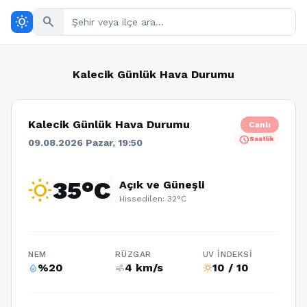
wb_sunny
search
Kalecik Günlük Hava Durumu
Kalecik Günlük Hava Durumu
Canlı
schedule
Saatlik
09.08.2026 Pazar, 19:50
wb_sunny
35°C
Açık ve Güneşli
Hissedilen: 32°C
NEM
RÜZGAR
UV İNDEKSI
%20
4 km/s
10 / 10
humidity_percentage
air
wb_sunny