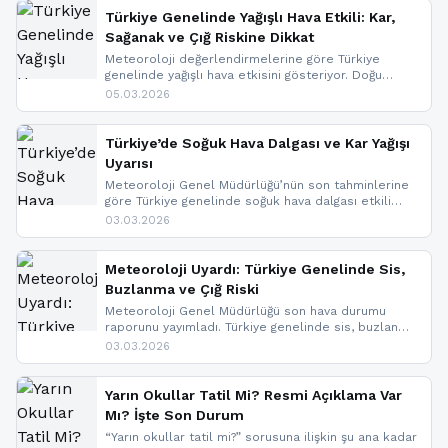
Türkiye Genelinde Yağışlı Hava Etkili: Kar,
Sağanak ve Çığ Riskine Dikkat
Meteoroloji değerlendirmelerine göre Türkiye
genelinde yağışlı hava etkisini gösteriyor. Doğu
bölgelerinde kar yağışı beklenirken Marmara ve
05.03.2026
Kuzey Ege’de sağanak yağmur, yüksek kesimlerde
ise çığ tehlikesi bulunuyor. İç kesimlerde sis ve pus
nedeniyle görüş mesafesinde azalma
Türkiye’de Soğuk Hava Dalgası ve Kar Yağışı
yaşanabileceği belirtiliyor.
Uyarısı
Meteoroloji Genel Müdürlüğü’nün son tahminlerine
göre Türkiye genelinde soğuk hava dalgası etkili
oluyor. Birçok il için kar yağışı ve buzlanma uyarısı
03.03.2026
geldi.
Meteoroloji Uyardı: Türkiye Genelinde Sis,
Buzlanma ve Çığ Riski
Meteoroloji Genel Müdürlüğü son hava durumu
raporunu yayımladı. Türkiye genelinde sis, buzlanma
ve don beklenirken Doğu Anadolu ve Doğu
03.03.2026
Karadeniz’in yüksek kesimlerinde çığ riski uyarısı
yapıldı. İşte son dakika meteoroloji gelişmeleri.
Yarın Okullar Tatil Mi? Resmi Açıklama Var
Mı? İşte Son Durum
“Yarın okullar tatil mi?” sorusuna ilişkin şu ana kadar