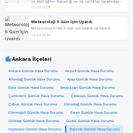
ne Millî Eğitim Bakanlığı ne de valilikler tarafından
yapılmış resmi bir tatil açıklaması bulunmamaktadır.
02.03.2026
Resmi bir duyuru gelmesi halinde gelişmeleri anında
paylaşacağız. En hızlı şekilde haberdar olmak için
sitemizi takip edebilir ve bildirimleri açabilirsiniz.
Meteoroloji 5 Gün için Uyardı
Meteoroloji Kritik 5 Gün için Uyardı ve Ekledi
02.03.2026
location_city
Ankara İlçeleri
Ankara Günlük Hava Durumu
Akyurt Günlük Hava Durumu
Altındağ Günlük Hava Durumu
Ayaş Günlük Hava Durumu
Bala Günlük Hava Durumu
Beypazarı Günlük Hava Durumu
Çamlıdere Günlük Hava Durumu
Çankaya Günlük Hava Durumu
Çubuk Günlük Hava Durumu
Elmadağ Günlük Hava Durumu
Etimesgut Günlük Hava Durumu
Evren Günlük Hava Durumu
Gölbaşı Günlük Hava Durumu
Güdül Günlük Hava Durumu
Haymana Günlük Hava Durumu
Kalecik Günlük Hava Durumu