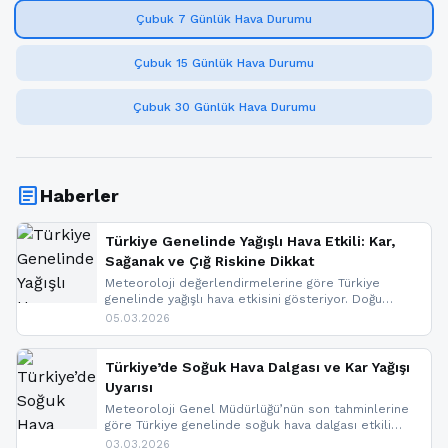
Çubuk 7 Günlük Hava Durumu
Çubuk 15 Günlük Hava Durumu
Çubuk 30 Günlük Hava Durumu
article
Haberler
Türkiye Genelinde Yağışlı Hava Etkili: Kar,
Sağanak ve Çığ Riskine Dikkat
Meteoroloji değerlendirmelerine göre Türkiye
genelinde yağışlı hava etkisini gösteriyor. Doğu
bölgelerinde kar yağışı beklenirken Marmara ve
05.03.2026
Kuzey Ege’de sağanak yağmur, yüksek kesimlerde
ise çığ tehlikesi bulunuyor. İç kesimlerde sis ve pus
nedeniyle görüş mesafesinde azalma
Türkiye’de Soğuk Hava Dalgası ve Kar Yağışı
yaşanabileceği belirtiliyor.
Uyarısı
Meteoroloji Genel Müdürlüğü’nün son tahminlerine
göre Türkiye genelinde soğuk hava dalgası etkili
oluyor. Birçok il için kar yağışı ve buzlanma uyarısı
03.03.2026