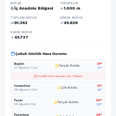
BÖLGE
YÜKSEKLIK
İç Anadolu Bölgesi
1.000 m
public
terrain
TOPLAM NÜFUS
ERKEK NÜFUS
91.363
45.626
groups
male
KADIN NÜFUS
45.737
female
calendar_today
Çubuk Günlük Hava Durumu
Bugün
31°
partly_cloudy_day
Parçalı Bulutlu
07 Ağustos Cum
17°
schedule
Saatlik Hava Durumu için Tıklayın
Cumartesi
31°
cloud
Çok Bulutlu
08 Ağustos Cmt
19°
Pazar
30°
partly_cloudy_day
Parçalı Bulutlu
09 Ağustos Paz
20°
Pazartesi
29°