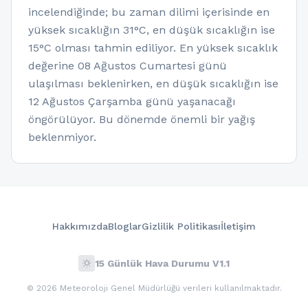
incelendiğinde; bu zaman dilimi içerisinde en
yüksek sıcaklığın 31°C, en düşük sıcaklığın ise
15°C olması tahmin ediliyor. En yüksek sıcaklık
değerine 08 Ağustos Cumartesi günü
ulaşılması beklenirken, en düşük sıcaklığın ise
12 Ağustos Çarşamba günü yaşanacağı
öngörülüyor. Bu dönemde önemli bir yağış
beklenmiyor.
Hakkımızda
Bloglar
Gizlilik Politikası
İletişim
wb_sunny
15 Günlük Hava Durumu V1.1
© 2026 Meteoroloji Genel Müdürlüğü verileri kullanılmaktadır.