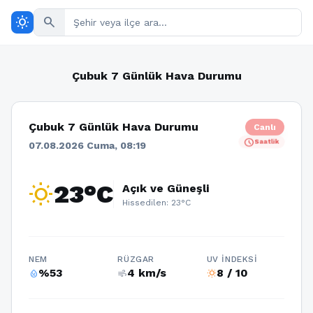
wb_sunny
search
Çubuk 7 Günlük Hava Durumu
Çubuk 7 Günlük Hava Durumu
Canlı
schedule
Saatlik
07.08.2026 Cuma, 08:19
wb_sunny
23°C
Açık ve Güneşli
Hissedilen: 23°C
NEM
RÜZGAR
UV İNDEKSI
%53
4 km/s
8 / 10
humidity_percentage
air
wb_sunny