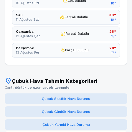
cloud
Çok Bulutlu
10 Ağustos Pzt
18°
Salı
30°
partly_cloudy_day
Parçalı Bulutlu
11 Ağustos Sal
18°
Çarşamba
28°
partly_cloudy_day
Parçalı Bulutlu
12 Ağustos Çar
15°
Perşembe
28°
partly_cloudy_day
Parçalı Bulutlu
13 Ağustos Per
17°
location_on
Çubuk Hava Tahmin Kategorileri
Canlı, günlük ve uzun vadeli tahminler
Çubuk Saatlik Hava Durumu
Çubuk Günlük Hava Durumu
Çubuk Yarınki Hava Durumu