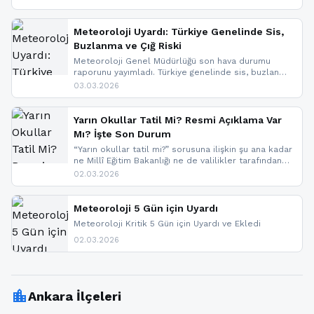
geldi.
Meteoroloji Uyardı: Türkiye Genelinde Sis,
Buzlanma ve Çığ Riski
Meteoroloji Genel Müdürlüğü son hava durumu
raporunu yayımladı. Türkiye genelinde sis, buzlanma
ve don beklenirken Doğu Anadolu ve Doğu
03.03.2026
Karadeniz’in yüksek kesimlerinde çığ riski uyarısı
yapıldı. İşte son dakika meteoroloji gelişmeleri.
Yarın Okullar Tatil Mi? Resmi Açıklama Var
Mı? İşte Son Durum
“Yarın okullar tatil mi?” sorusuna ilişkin şu ana kadar
ne Millî Eğitim Bakanlığı ne de valilikler tarafından
yapılmış resmi bir tatil açıklaması bulunmamaktadır.
02.03.2026
Resmi bir duyuru gelmesi halinde gelişmeleri anında
paylaşacağız. En hızlı şekilde haberdar olmak için
sitemizi takip edebilir ve bildirimleri açabilirsiniz.
Meteoroloji 5 Gün için Uyardı
Meteoroloji Kritik 5 Gün için Uyardı ve Ekledi
02.03.2026
location_city
Ankara İlçeleri