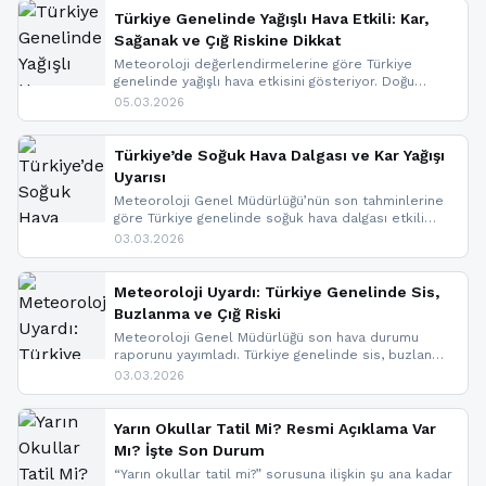
Türkiye Genelinde Yağışlı Hava Etkili: Kar,
Sağanak ve Çığ Riskine Dikkat
Meteoroloji değerlendirmelerine göre Türkiye
genelinde yağışlı hava etkisini gösteriyor. Doğu
bölgelerinde kar yağışı beklenirken Marmara ve
05.03.2026
Kuzey Ege’de sağanak yağmur, yüksek kesimlerde
ise çığ tehlikesi bulunuyor. İç kesimlerde sis ve pus
nedeniyle görüş mesafesinde azalma
Türkiye’de Soğuk Hava Dalgası ve Kar Yağışı
yaşanabileceği belirtiliyor.
Uyarısı
Meteoroloji Genel Müdürlüğü’nün son tahminlerine
göre Türkiye genelinde soğuk hava dalgası etkili
oluyor. Birçok il için kar yağışı ve buzlanma uyarısı
03.03.2026
geldi.
Meteoroloji Uyardı: Türkiye Genelinde Sis,
Buzlanma ve Çığ Riski
Meteoroloji Genel Müdürlüğü son hava durumu
raporunu yayımladı. Türkiye genelinde sis, buzlanma
ve don beklenirken Doğu Anadolu ve Doğu
03.03.2026
Karadeniz’in yüksek kesimlerinde çığ riski uyarısı
yapıldı. İşte son dakika meteoroloji gelişmeleri.
Yarın Okullar Tatil Mi? Resmi Açıklama Var
Mı? İşte Son Durum
“Yarın okullar tatil mi?” sorusuna ilişkin şu ana kadar