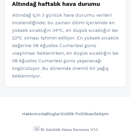
Altındağ haftalık hava durumu
Altındağ için 3 günlük hava durumu verileri
incelendiğinde; bu zaman dilimi içerisinde en
yüksek sıcaklığın 34°C, en düşük sıcaklığın ise
22°C olması tahmin ediliyor. En yüksek sıcaklık
değerine 08 Ağustos Cumartesi günü
ulaşılması beklenirken, en düşük sıcaklığın ise
08 Ağustos Cumartesi günü yaşanacağı
öngörülüyor. Bu dönemde önemli bir yağış
beklenmiyor.
Hakkımızda
Bloglar
Gizlilik Politikası
İletişim
wb_sunny
15 Günlük Hava Durumu V1.1