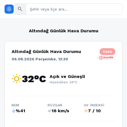
wb_sunny
search
Altındağ Günlük Hava Durumu
Altındağ Günlük Hava Durumu
Canlı
schedule
Saatlik
06.08.2026 Perşembe, 13:30
wb_sunny
32°C
Açık ve Güneşli
Hissedilen: 34°C
NEM
RÜZGAR
UV İNDEKSI
%41
16 km/s
7 / 10
humidity_percentage
air
wb_sunny