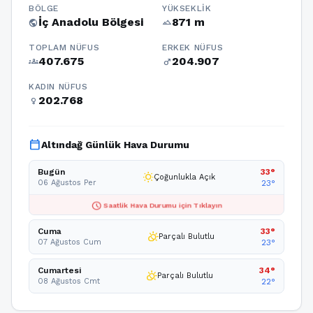
BÖLGE
YÜKSEKLIK
İç Anadolu Bölgesi
871 m
public
terrain
TOPLAM NÜFUS
ERKEK NÜFUS
407.675
204.907
groups
male
KADIN NÜFUS
202.768
female
calendar_today
Altındağ Günlük Hava Durumu
Bugün
33°
wb_sunny
Çoğunlukla Açık
06 Ağustos Per
23°
schedule
Saatlik Hava Durumu için Tıklayın
Cuma
33°
partly_cloudy_day
Parçalı Bulutlu
07 Ağustos Cum
23°
Cumartesi
34°
partly_cloudy_day
Parçalı Bulutlu
08 Ağustos Cmt
22°