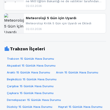
ne Millî Eğitim Bakanlığı ne de valilikler tarafından
yapılmış resmi bir tatil açıklaması bulunmamaktadır.
02.03.2026
Resmi bir duyuru gelmesi halinde gelişmeleri anında
paylaşacağız. En hızlı şekilde haberdar olmak için
sitemizi takip edebilir ve bildirimleri açabilirsiniz.
Meteoroloji 5 Gün için Uyardı
Meteoroloji Kritik 5 Gün için Uyardı ve Ekledi
02.03.2026
location_city
Trabzon İlçeleri
Trabzon 15 Günlük Hava Durumu
Akçaabat 15 Günlük Hava Durumu
Araklı 15 Günlük Hava Durumu
Arsin 15 Günlük Hava Durumu
Beşikdüzü 15 Günlük Hava Durumu
Çarşıbaı 15 Günlük Hava Durumu
Çaykara 15 Günlük Hava Durumu
Dernekpazarı 15 Günlük Hava Durumu
Düzköy 15 Günlük Hava Durumu
Hayrat 15 Günlük Hava Durumu