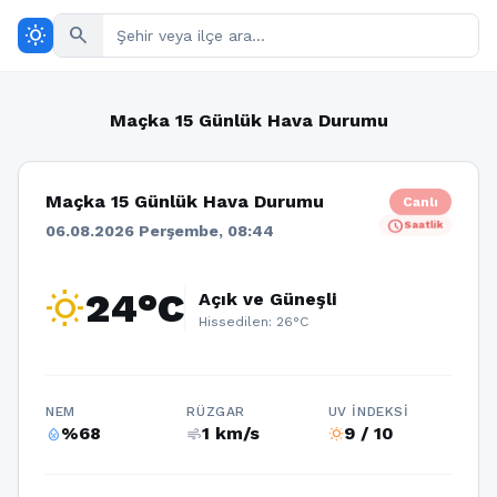
wb_sunny
search
Maçka 15 Günlük Hava Durumu
Maçka 15 Günlük Hava Durumu
Canlı
schedule
Saatlik
06.08.2026 Perşembe, 08:44
wb_sunny
24°C
Açık ve Güneşli
Hissedilen: 26°C
NEM
RÜZGAR
UV İNDEKSI
%68
1 km/s
9 / 10
humidity_percentage
air
wb_sunny