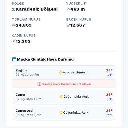
BÖLGE
YÜKSEKLIK
Karadeniz Bölgesi
469 m
public
terrain
TOPLAM NÜFUS
ERKEK NÜFUS
24.869
12.667
groups
male
KADIN NÜFUS
12.202
female
calendar_today
Maçka Günlük Hava Durumu
Bugün
26°
wb_sunny
Açık ve Güneşli
06 Ağustos Per
21°
schedule
Saatlik Hava Durumu için Tıklayın
Cuma
26°
wb_sunny
Çoğunlukla Açık
07 Ağustos Cum
21°
Cumartesi
26°
wb_sunny
Çoğunlukla Açık
08 Ağustos Cmt
22°