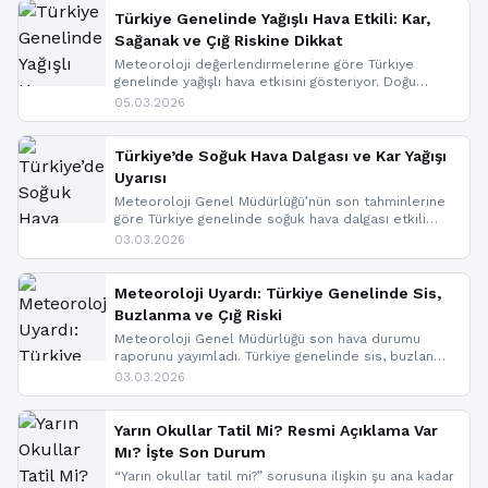
Türkiye Genelinde Yağışlı Hava Etkili: Kar,
Sağanak ve Çığ Riskine Dikkat
Meteoroloji değerlendirmelerine göre Türkiye
genelinde yağışlı hava etkisini gösteriyor. Doğu
bölgelerinde kar yağışı beklenirken Marmara ve
05.03.2026
Kuzey Ege’de sağanak yağmur, yüksek kesimlerde
ise çığ tehlikesi bulunuyor. İç kesimlerde sis ve pus
nedeniyle görüş mesafesinde azalma
Türkiye’de Soğuk Hava Dalgası ve Kar Yağışı
yaşanabileceği belirtiliyor.
Uyarısı
Meteoroloji Genel Müdürlüğü’nün son tahminlerine
göre Türkiye genelinde soğuk hava dalgası etkili
oluyor. Birçok il için kar yağışı ve buzlanma uyarısı
03.03.2026
geldi.
Meteoroloji Uyardı: Türkiye Genelinde Sis,
Buzlanma ve Çığ Riski
Meteoroloji Genel Müdürlüğü son hava durumu
raporunu yayımladı. Türkiye genelinde sis, buzlanma
ve don beklenirken Doğu Anadolu ve Doğu
03.03.2026
Karadeniz’in yüksek kesimlerinde çığ riski uyarısı
yapıldı. İşte son dakika meteoroloji gelişmeleri.
Yarın Okullar Tatil Mi? Resmi Açıklama Var
Mı? İşte Son Durum
“Yarın okullar tatil mi?” sorusuna ilişkin şu ana kadar