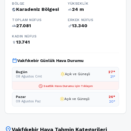
BÖLGE
YÜKSEKLIK
Karadeniz Bölgesi
24 m
public
terrain
TOPLAM NÜFUS
ERKEK NÜFUS
27.081
13.340
groups
male
KADIN NÜFUS
13.741
female
calendar_today
Vakfıkebir Günlük Hava Durumu
Bugün
27°
wb_sunny
Açık ve Güneşli
08 Ağustos Cmt
21°
schedule
Saatlik Hava Durumu için Tıklayın
Pazar
26°
wb_sunny
Açık ve Güneşli
09 Ağustos Paz
20°
location_on
Vakfıkebir Hava Tahmin Kategorileri