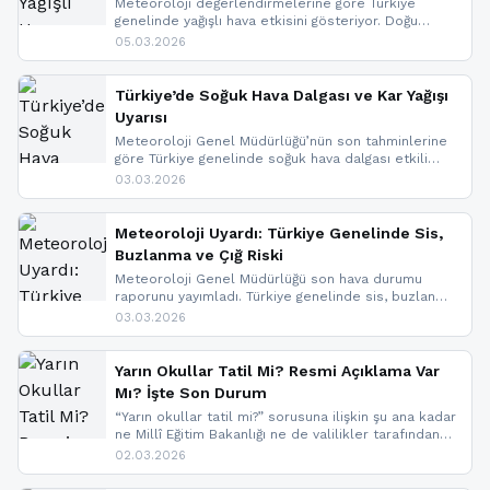
Meteoroloji değerlendirmelerine göre Türkiye
genelinde yağışlı hava etkisini gösteriyor. Doğu
bölgelerinde kar yağışı beklenirken Marmara ve
05.03.2026
Kuzey Ege’de sağanak yağmur, yüksek kesimlerde
ise çığ tehlikesi bulunuyor. İç kesimlerde sis ve pus
nedeniyle görüş mesafesinde azalma
Türkiye’de Soğuk Hava Dalgası ve Kar Yağışı
yaşanabileceği belirtiliyor.
Uyarısı
Meteoroloji Genel Müdürlüğü’nün son tahminlerine
göre Türkiye genelinde soğuk hava dalgası etkili
oluyor. Birçok il için kar yağışı ve buzlanma uyarısı
03.03.2026
geldi.
Meteoroloji Uyardı: Türkiye Genelinde Sis,
Buzlanma ve Çığ Riski
Meteoroloji Genel Müdürlüğü son hava durumu
raporunu yayımladı. Türkiye genelinde sis, buzlanma
ve don beklenirken Doğu Anadolu ve Doğu
03.03.2026
Karadeniz’in yüksek kesimlerinde çığ riski uyarısı
yapıldı. İşte son dakika meteoroloji gelişmeleri.
Yarın Okullar Tatil Mi? Resmi Açıklama Var
Mı? İşte Son Durum
“Yarın okullar tatil mi?” sorusuna ilişkin şu ana kadar
ne Millî Eğitim Bakanlığı ne de valilikler tarafından
yapılmış resmi bir tatil açıklaması bulunmamaktadır.
02.03.2026
Resmi bir duyuru gelmesi halinde gelişmeleri anında
paylaşacağız. En hızlı şekilde haberdar olmak için