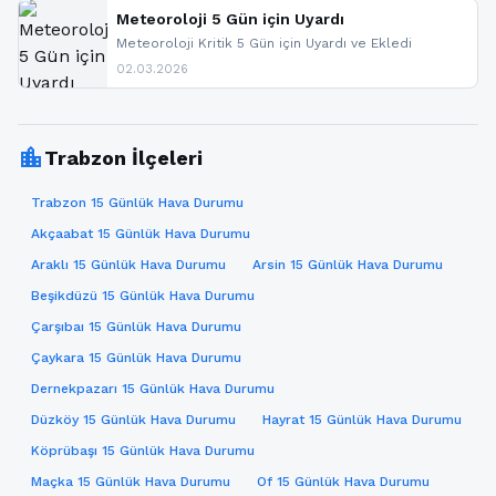
sitemizi takip edebilir ve bildirimleri açabilirsiniz.
Meteoroloji 5 Gün için Uyardı
Meteoroloji Kritik 5 Gün için Uyardı ve Ekledi
02.03.2026
location_city
Trabzon İlçeleri
Trabzon 15 Günlük Hava Durumu
Akçaabat 15 Günlük Hava Durumu
Araklı 15 Günlük Hava Durumu
Arsin 15 Günlük Hava Durumu
Beşikdüzü 15 Günlük Hava Durumu
Çarşıbaı 15 Günlük Hava Durumu
Çaykara 15 Günlük Hava Durumu
Dernekpazarı 15 Günlük Hava Durumu
Düzköy 15 Günlük Hava Durumu
Hayrat 15 Günlük Hava Durumu
Köprübaşı 15 Günlük Hava Durumu
Maçka 15 Günlük Hava Durumu
Of 15 Günlük Hava Durumu