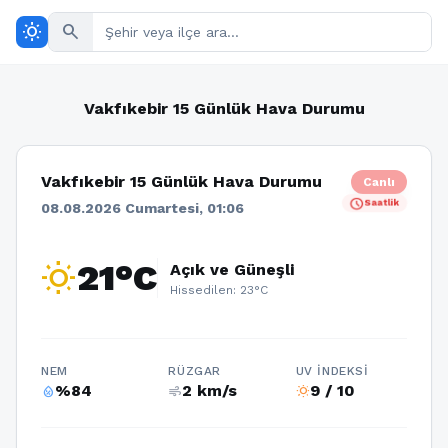
wb_sunny
search
Vakfıkebir 15 Günlük Hava Durumu
Vakfıkebir 15 Günlük Hava Durumu
Canlı
schedule
Saatlik
08.08.2026 Cumartesi, 01:06
wb_sunny
21°C
Açık ve Güneşli
Hissedilen: 23°C
NEM
RÜZGAR
UV İNDEKSI
%84
2 km/s
9 / 10
humidity_percentage
air
wb_sunny