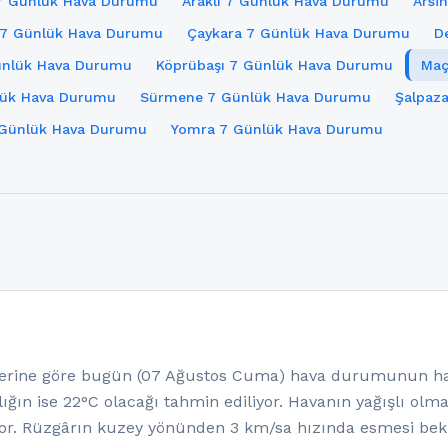
7 Günlük Hava Durumu
Araklı 7 Günlük Hava Durumu
Arsi
ı 7 Günlük Hava Durumu
Çaykara 7 Günlük Hava Durumu
D
ünlük Hava Durumu
Köprübaşı 7 Günlük Hava Durumu
Maç
lük Hava Durumu
Sürmene 7 Günlük Hava Durumu
Şalpaz
7 Günlük Hava Durumu
Yomra 7 Günlük Hava Durumu
rine göre bugün (07 Ağustos Cuma) hava durumunun hafi
ığın ise 22°C olacağı tahmin ediliyor. Havanın yağışlı olm
yor. Rüzgârın kuzey yönünden 3 km/sa hızında esmesi bek