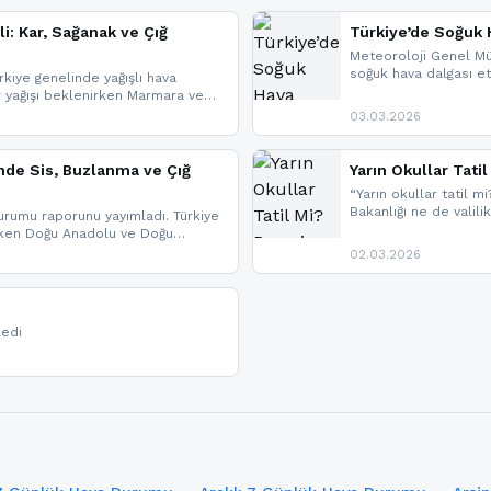
li: Kar, Sağanak ve Çığ
Türkiye’de Soğuk H
Meteoroloji Genel Mü
soğuk hava dalgası etk
kiye genelinde yağışlı hava
geldi.
r yağışı beklenirken Marmara ve
imlerde ise çığ tehlikesi
03.03.2026
eniyle görüş mesafesinde azalma
nde Sis, Buzlanma ve Çığ
Yarın Okullar Tat
“Yarın okullar tatil mi
Bakanlığı ne de valili
rumu raporunu yayımladı. Türkiye
bulunmamaktadır. Res
rken Doğu Anadolu ve Doğu
paylaşacağız. En hızlı
 uyarısı yapıldı. İşte son dakika
02.03.2026
bildirimleri açabilirsin
ledi