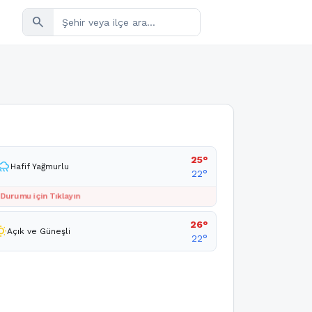
search
25°
rainy
Hafif Yağmurlu
22°
 Durumu için Tıklayın
26°
sunny
Açık ve Güneşli
22°