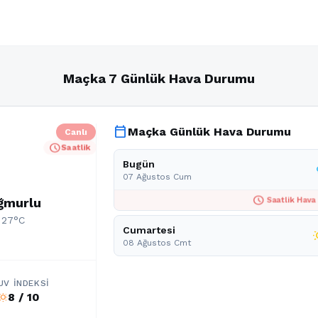
Maçka 7 Günlük Hava Durumu
calendar_today
Maçka Günlük Hava Durumu
Canlı
schedule
Saatlik
Bugün
07 Ağustos Cum
schedule
ağmurlu
Saatlik Hava
: 27°C
Cumartesi
wb_
08 Ağustos Cmt
UV İNDEKSI
8 / 10
b_sunny