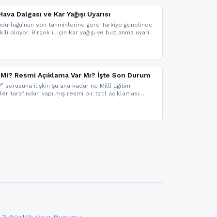
ava Dalgası ve Kar Yağışı Uyarısı
dürlüğü’nün son tahminlerine göre Türkiye genelinde
ili oluyor. Birçok il için kar yağışı ve buzlanma uyarısı
il Mi? Resmi Açıklama Var Mı? İşte Son Durum
?” sorusuna ilişkin şu ana kadar ne Millî Eğitim
kler tarafından yapılmış resmi bir tatil açıklaması
mi bir duyuru gelmesi halinde gelişmeleri anında
 şekilde haberdar olmak için sitemizi takip edebilir ve
iz.