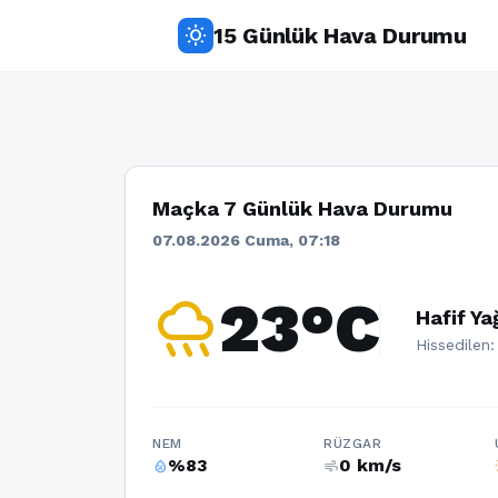
15 Günlük Hava Durumu
wb_sunny
Maçka 7 Günlük Hava Durumu
07.08.2026 Cuma, 07:18
rainy
23°C
Hafif Y
Hissedilen
NEM
RÜZGAR
%83
0 km/s
humidity_percentage
air
w