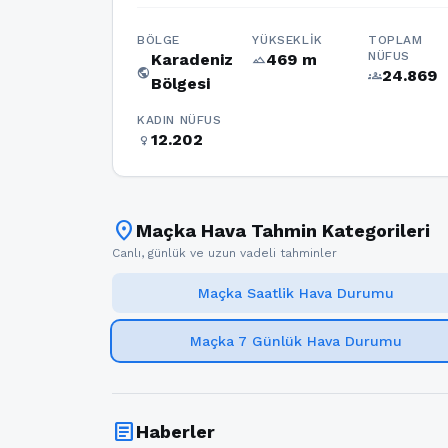
BÖLGE
YÜKSEKLIK
TOPLAM
NÜFUS
Karadeniz
469 m
terrain
public
24.869
groups
Bölgesi
KADIN NÜFUS
12.202
female
location_on
Maçka Hava Tahmin Kategorileri
Canlı, günlük ve uzun vadeli tahminler
Maçka Saatlik Hava Durumu
Maçka 7 Günlük Hava Durumu
article
Haberler