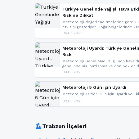
Türkiye Genelinde Yağışlı Hava Etki
Riskine Dikkat
Meteoroloji değerlendirmelerine göre Tür
etkisini gösteriyor. Doğu bölgelerinde ka
Kuzey Ege’de sağanak yağmur, yüksek kes
05.03.2026
bulunuyor. İç kesimlerde sis ve pus ned
yaşanabileceği belirtiliyor.
Meteoroloji Uyardı: Türkiye Geneli
Riski
Meteoroloji Genel Müdürlüğü son hava du
genelinde sis, buzlanma ve don bekleni
Karadeniz’in yüksek kesimlerinde çığ riski
03.03.2026
meteoroloji gelişmeleri.
Meteoroloji 5 Gün için Uyardı
Meteoroloji Kritik 5 Gün için Uyardı ve Ek
02.03.2026
location_city
Trabzon İlçeleri