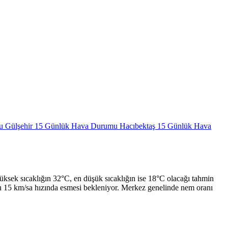
mu
Gülşehir 15 Günlük Hava Durumu
Hacıbektaş 15 Günlük Hava
sek sıcaklığın 32°C, en düşük sıcaklığın ise 18°C olacağı tahmin
en 15 km/sa hızında esmesi bekleniyor. Merkez genelinde nem oranı