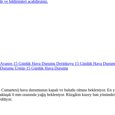
r ve bildirimleri açabilirsiniz.
Avanos 15 Günlük Hava Durumu
Derinkuyu 15 Günlük Hava Duru
a Durumu
Ürgüp 15 Günlük Hava Durumu
umartesi) hava durumunun kapalı ve bulutlu olması bekleniyor. En yük
 yaklaşık 0 mm oranında yağış bekleniyor. Rüzgârın kuzey batı yönünd
diliyor.