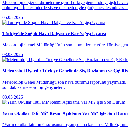
Meteoroloji değerlendirmelerine göre Türkiye genelinde yağışlı hava 
bulunuyor. İç kesimlerde sis ve pus nedeniyle görüş mesafesinde azalma
05.03.2026
Türkiye’de Soğuk Hava Dalgası ve Kar Yağışı Uyarısı
Meteoroloji Genel Müdürlüğü’nün son tahminlerine göre Türkiye genelin
03.03.2026
Meteoroloji Uyardı: Türkiye Genelinde Sis, Buzlanma ve Çığ Ris
Meteoroloji Genel Müdürlüğü son hava durumu raporunu yayımladı. Tü
son dakika meteoroloji gelişmeleri.
03.03.2026
Yarın Okullar Tatil Mi? Resmi Açıklama Var Mı? İşte Son Dur
“Yarın okullar tatil mi?” sorusuna ilişkin şu ana kadar ne Millî Eğiti