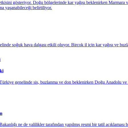
etkisini gösteriyor. Doğu bölgelerinde kar yağışı beklenirken Marmara
 yaşanabileceği belirtiliyor.
de soğuk hava dalgası etkili oluyor. Birçok il için kar yağışı ve buzl
ki
rkiye genelinde sis, buzlanma ve don beklenirken Doğu Anadolu ve Doğ
um
m Bakanlığı ne de valilikler tarafından yapılmış resmi bir tatil açıklama