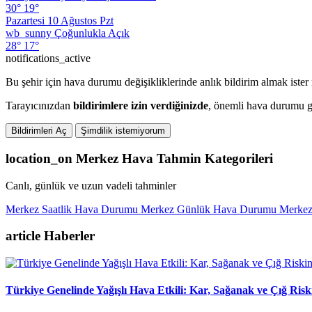
30°
19°
Pazartesi
10 Ağustos Pzt
wb_sunny
Çoğunlukla Açık
28°
17°
notifications_active
Bu şehir için hava durumu değişikliklerinde anlık bildirim almak ister
Tarayıcınızdan
bildirimlere izin verdiğinizde
, önemli hava durumu gü
Bildirimleri Aç
Şimdilik istemiyorum
location_on
Merkez Hava Tahmin Kategorileri
Canlı, günlük ve uzun vadeli tahminler
Merkez Saatlik Hava Durumu
Merkez Günlük Hava Durumu
Merkez
article
Haberler
Türkiye Genelinde Yağışlı Hava Etkili: Kar, Sağanak ve Çığ Ris