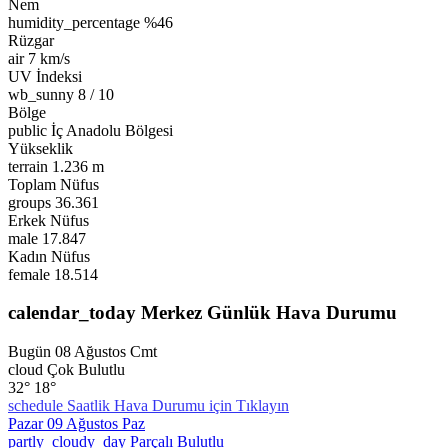
Nem
humidity_percentage
%46
Rüzgar
air
7 km/s
UV İndeksi
wb_sunny
8 / 10
Bölge
public
İç Anadolu Bölgesi
Yükseklik
terrain
1.236 m
Toplam Nüfus
groups
36.361
Erkek Nüfus
male
17.847
Kadın Nüfus
female
18.514
calendar_today
Merkez Günlük Hava Durumu
Bugün
08 Ağustos Cmt
cloud
Çok Bulutlu
32°
18°
schedule
Saatlik Hava Durumu için Tıklayın
Pazar
09 Ağustos Paz
partly_cloudy_day
Parçalı Bulutlu