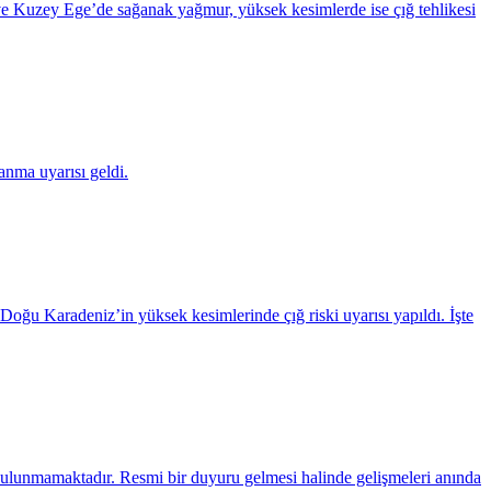
 ve Kuzey Ege’de sağanak yağmur, yüksek kesimlerde ise çığ tehlikesi
anma uyarısı geldi.
u Karadeniz’in yüksek kesimlerinde çığ riski uyarısı yapıldı. İşte
sı bulunmamaktadır. Resmi bir duyuru gelmesi halinde gelişmeleri anında