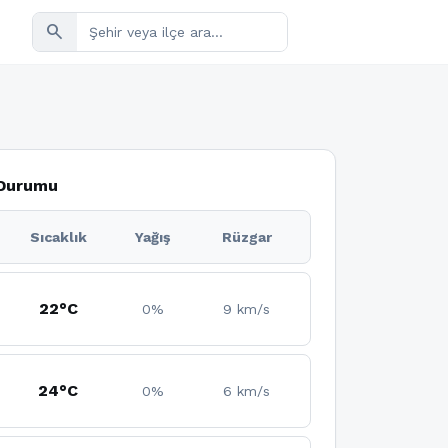
search
 Durumu
Sıcaklık
Yağış
Rüzgar
22°C
0%
9 km/s
24°C
0%
6 km/s