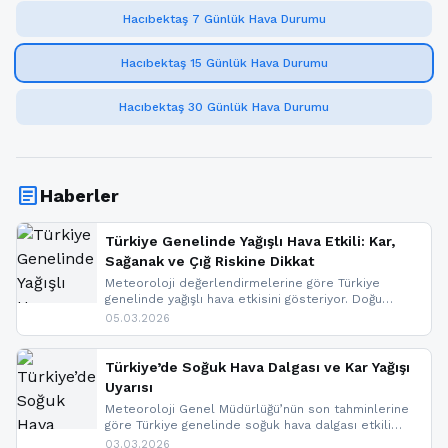
Hacıbektaş 7 Günlük Hava Durumu
Hacıbektaş 15 Günlük Hava Durumu
Hacıbektaş 30 Günlük Hava Durumu
article
Haberler
Türkiye Genelinde Yağışlı Hava Etkili: Kar,
Sağanak ve Çığ Riskine Dikkat
Meteoroloji değerlendirmelerine göre Türkiye
genelinde yağışlı hava etkisini gösteriyor. Doğu
bölgelerinde kar yağışı beklenirken Marmara ve
05.03.2026
Kuzey Ege’de sağanak yağmur, yüksek kesimlerde
ise çığ tehlikesi bulunuyor. İç kesimlerde sis ve pus
nedeniyle görüş mesafesinde azalma
Türkiye’de Soğuk Hava Dalgası ve Kar Yağışı
yaşanabileceği belirtiliyor.
Uyarısı
Meteoroloji Genel Müdürlüğü’nün son tahminlerine
göre Türkiye genelinde soğuk hava dalgası etkili
oluyor. Birçok il için kar yağışı ve buzlanma uyarısı
03.03.2026