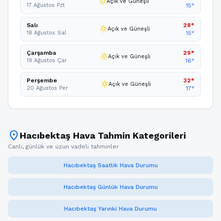
wb_sunny
Açık ve Güneşli
17 Ağustos Pzt
15°
Salı
28°
wb_sunny
Açık ve Güneşli
18 Ağustos Sal
15°
Çarşamba
29°
wb_sunny
Açık ve Güneşli
19 Ağustos Çar
16°
Perşembe
32°
wb_sunny
Açık ve Güneşli
20 Ağustos Per
17°
location_on
Hacıbektaş Hava Tahmin Kategorileri
Canlı, günlük ve uzun vadeli tahminler
Hacıbektaş Saatlik Hava Durumu
Hacıbektaş Günlük Hava Durumu
Hacıbektaş Yarınki Hava Durumu