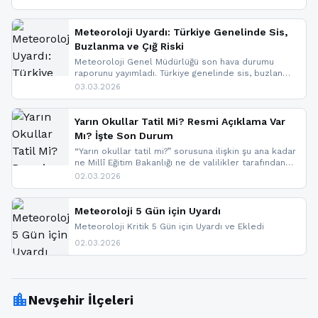
geldi.
Meteoroloji Uyardı: Türkiye Genelinde Sis,
Buzlanma ve Çığ Riski
Meteoroloji Genel Müdürlüğü son hava durumu
raporunu yayımladı. Türkiye genelinde sis, buzlanma
ve don beklenirken Doğu Anadolu ve Doğu
03.03.2026
Karadeniz’in yüksek kesimlerinde çığ riski uyarısı
yapıldı. İşte son dakika meteoroloji gelişmeleri.
Yarın Okullar Tatil Mi? Resmi Açıklama Var
Mı? İşte Son Durum
“Yarın okullar tatil mi?” sorusuna ilişkin şu ana kadar
ne Millî Eğitim Bakanlığı ne de valilikler tarafından
yapılmış resmi bir tatil açıklaması bulunmamaktadır.
02.03.2026
Resmi bir duyuru gelmesi halinde gelişmeleri anında
paylaşacağız. En hızlı şekilde haberdar olmak için
sitemizi takip edebilir ve bildirimleri açabilirsiniz.
Meteoroloji 5 Gün için Uyardı
Meteoroloji Kritik 5 Gün için Uyardı ve Ekledi
02.03.2026
location_city
Nevşehir İlçeleri