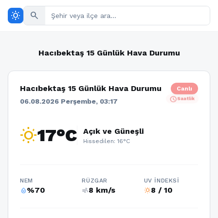
wb_sunny
search
Hacıbektaş 15 Günlük Hava Durumu
Hacıbektaş 15 Günlük Hava Durumu
Canlı
schedule
Saatlik
06.08.2026 Perşembe, 03:17
wb_sunny
17°C
Açık ve Güneşli
Hissedilen: 16°C
NEM
RÜZGAR
UV İNDEKSI
%70
8 km/s
8 / 10
humidity_percentage
air
wb_sunny