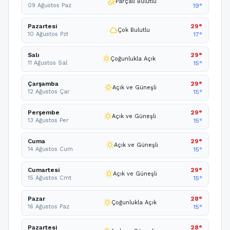
partly_cloudy_day
Parçalı Bulutlu
09 Ağustos Paz
19°
Pazartesi
29°
cloud
Çok Bulutlu
10 Ağustos Pzt
17°
Salı
29°
wb_sunny
Çoğunlukla Açık
11 Ağustos Sal
15°
Çarşamba
29°
wb_sunny
Açık ve Güneşli
12 Ağustos Çar
15°
Perşembe
29°
wb_sunny
Açık ve Güneşli
13 Ağustos Per
15°
Cuma
29°
wb_sunny
Açık ve Güneşli
14 Ağustos Cum
15°
Cumartesi
29°
wb_sunny
Açık ve Güneşli
15 Ağustos Cmt
15°
Pazar
28°
wb_sunny
Çoğunlukla Açık
16 Ağustos Paz
15°
Pazartesi
28°