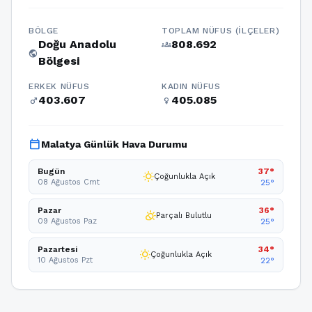
BÖLGE
TOPLAM NÜFUS (İLÇELER)
Doğu Anadolu
808.692
groups
public
Bölgesi
ERKEK NÜFUS
KADIN NÜFUS
403.607
405.085
male
female
calendar_today
Malatya Günlük Hava Durumu
Bugün
37°
wb_sunny
Çoğunlukla Açık
08 Ağustos Cmt
25°
Pazar
36°
partly_cloudy_day
Parçalı Bulutlu
09 Ağustos Paz
25°
Pazartesi
34°
wb_sunny
Çoğunlukla Açık
10 Ağustos Pzt
22°