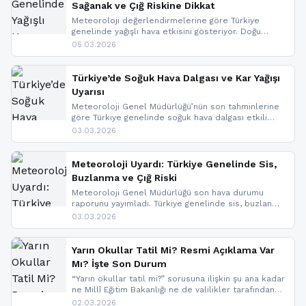
Sağanak ve Çığ Riskine Dikkat
Meteoroloji değerlendirmelerine göre Türkiye
genelinde yağışlı hava etkisini gösteriyor. Doğu
bölgelerinde kar yağışı beklenirken Marmara ve
05.03.2026
Kuzey Ege’de sağanak yağmur, yüksek kesimlerde
ise çığ tehlikesi bulunuyor. İç kesimlerde sis ve pus
nedeniyle görüş mesafesinde azalma
Türkiye’de Soğuk Hava Dalgası ve Kar Yağışı
yaşanabileceği belirtiliyor.
Uyarısı
Meteoroloji Genel Müdürlüğü’nün son tahminlerine
göre Türkiye genelinde soğuk hava dalgası etkili
oluyor. Birçok il için kar yağışı ve buzlanma uyarısı
03.03.2026
geldi.
Meteoroloji Uyardı: Türkiye Genelinde Sis,
Buzlanma ve Çığ Riski
Meteoroloji Genel Müdürlüğü son hava durumu
raporunu yayımladı. Türkiye genelinde sis, buzlanma
ve don beklenirken Doğu Anadolu ve Doğu
03.03.2026
Karadeniz’in yüksek kesimlerinde çığ riski uyarısı
yapıldı. İşte son dakika meteoroloji gelişmeleri.
Yarın Okullar Tatil Mi? Resmi Açıklama Var
Mı? İşte Son Durum
“Yarın okullar tatil mi?” sorusuna ilişkin şu ana kadar
ne Millî Eğitim Bakanlığı ne de valilikler tarafından
yapılmış resmi bir tatil açıklaması bulunmamaktadır.
02.03.2026