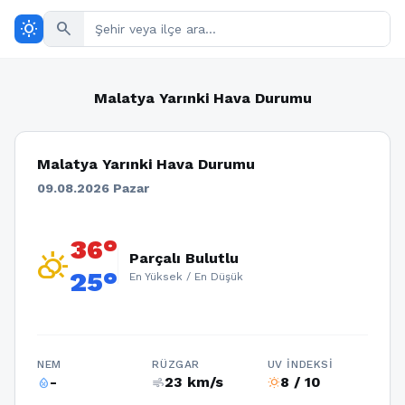
wb_sunny
search
Malatya Yarınki Hava Durumu
Malatya Yarınki Hava Durumu
09.08.2026 Pazar
36°
partly_cloudy_day
Parçalı Bulutlu
25°
En Yüksek / En Düşük
NEM
RÜZGAR
UV İNDEKSI
-
23 km/s
8 / 10
humidity_percentage
air
wb_sunny