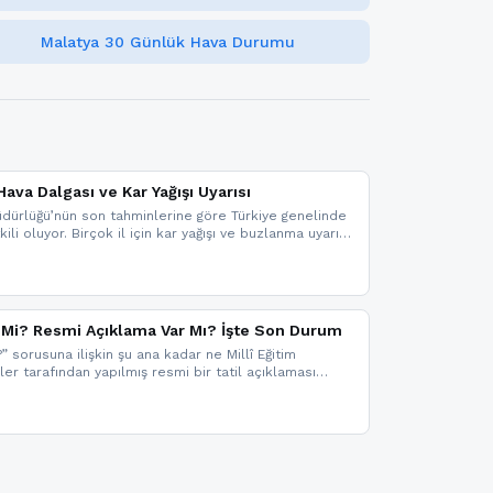
Malatya 30 Günlük Hava Durumu
ava Dalgası ve Kar Yağışı Uyarısı
dürlüğü’nün son tahminlerine göre Türkiye genelinde
ili oluyor. Birçok il için kar yağışı ve buzlanma uyarısı
il Mi? Resmi Açıklama Var Mı? İşte Son Durum
?” sorusuna ilişkin şu ana kadar ne Millî Eğitim
kler tarafından yapılmış resmi bir tatil açıklaması
mi bir duyuru gelmesi halinde gelişmeleri anında
 şekilde haberdar olmak için sitemizi takip edebilir ve
iz.