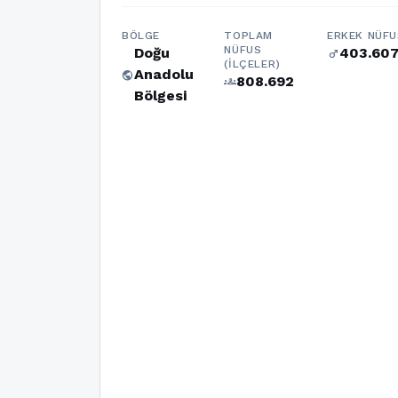
BÖLGE
TOPLAM
ERKEK NÜFU
NÜFUS
Doğu
403.60
male
(İLÇELER)
Anadolu
public
808.692
groups
Bölgesi