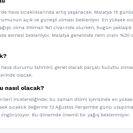
mu
de hava sıcaklıklarında artış yaşanacak. Malatya 15 gün
munun açık ve güneşli olması bekleniyor. En yüksek sıcak
yağışlı olma ihtimali %0 civarında olurken, bugün yaklaşı
da esmesi bekleniyor. Malatya genelinde nem oranı %20 ci
ak?
 hava durumu tahmini; genel olarak parçalı bulutlu olması
lerinde olacak.
u nasıl olacak?
ileri incelendiğinde; bu zaman dilimi içerisinde en yüksek
ksek sıcaklık değerine 13 Ağustos Perşembe günü ulaşılmas
öngörülüyor. Bu dönemde önemli bir yağış beklenmiyor.