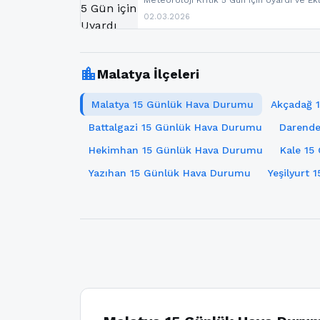
Meteoroloji Kritik 5 Gün için Uyardı ve Ek
02.03.2026
location_city
Malatya İlçeleri
Malatya 15 Günlük Hava Durumu
Akçadağ 
Battalgazi 15 Günlük Hava Durumu
Darende
Hekimhan 15 Günlük Hava Durumu
Kale 15
Yazıhan 15 Günlük Hava Durumu
Yeşilyurt