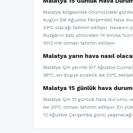
Malatya 15 Günlük Hava Duru
Malatya bölgesinde önümüzdeki günler
bugün (06 Ağustos Perşembe) hava duru
23°C olacağı tahmin ediliyor. Havanın 
Rüzgârın batı yönünden 14 km/sa hızın
1013 mb olması tahmin ediliyor.
Malatya yarın hava nasıl olac
Malatya için yarınki (07 Ağustos Cuma)
36°C, en düşük sıcaklık ise 23°C seviye
Malatya 15 günlük hava durum
Malatya için 15 günlük hava durumu ver
ise 20°C olması tahmin ediliyor. En yü
12 Ağustos Çarşamba günü yaşanacağı 