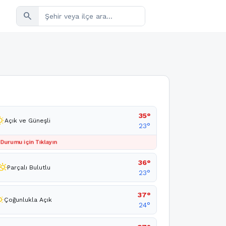
search
35°
sunny
Açık ve Güneşli
23°
 Durumu için Tıklayın
36°
tly_cloudy_day
Parçalı Bulutlu
23°
37°
unny
Çoğunlukla Açık
24°