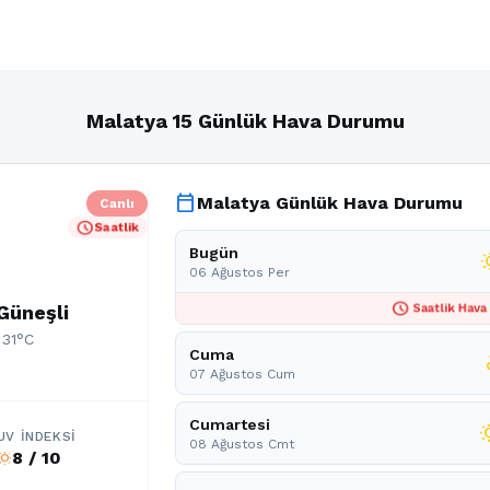
Malatya 15 Günlük Hava Durumu
calendar_today
Malatya Günlük Hava Durumu
Canlı
schedule
Saatlik
Bugün
wb_
06 Ağustos Per
schedule
Güneşli
Saatlik Hava
 31°C
Cuma
par
07 Ağustos Cum
Cumartesi
wb_s
UV İNDEKSI
08 Ağustos Cmt
8 / 10
b_sunny