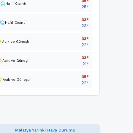
35°
rainy
Hafif Çisinti
25°
33°
rainy
Hafif Çisinti
23°
33°
unny
Açık ve Güneşli
22°
33°
unny
Açık ve Güneşli
21°
35°
unny
Açık ve Güneşli
22°
Malatya Yarınki Hava Durumu