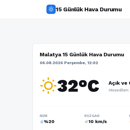
15 Günlük Hava Durumu
wb_sunny
Malatya 15 Günlük Hava Durumu
06.08.2026 Perşembe, 12:02
wb_sunny
32°C
Açık ve 
Hissedilen:
NEM
RÜZGAR
%20
10 km/s
humidity_percentage
air
w