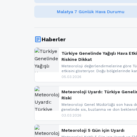
Malatya 7 Günlük Hava Durumu
article
Haberler
Türkiye Genelinde Yağışlı Hava Etki
Riskine Dikkat
Meteoroloji değerlendirmelerine göre Tür
etkisini gösteriyor. Doğu bölgelerinde ka
Kuzey Ege’de sağanak yağmur, yüksek kes
05.03.2026
bulunuyor. İç kesimlerde sis ve pus ned
yaşanabileceği belirtiliyor.
Meteoroloji Uyardı: Türkiye Geneli
Riski
Meteoroloji Genel Müdürlüğü son hava du
genelinde sis, buzlanma ve don bekleni
Karadeniz’in yüksek kesimlerinde çığ riski
03.03.2026
meteoroloji gelişmeleri.
Meteoroloji 5 Gün için Uyardı