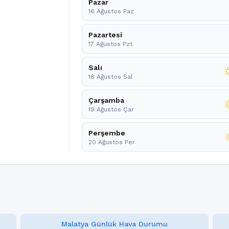
Pazar
16 Ağustos Paz
Pazartesi
17 Ağustos Pzt
Salı
wb_s
18 Ağustos Sal
Çarşamba
wb_s
19 Ağustos Çar
Perşembe
wb_s
20 Ağustos Per
Malatya Günlük Hava Durumu