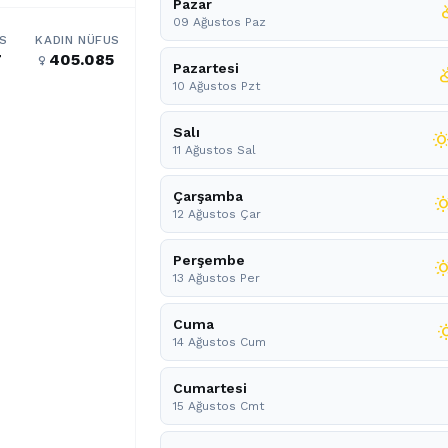
Pazar
partly
09 Ağustos Paz
S
KADIN NÜFUS
7
405.085
female
Pazartesi
partly_c
10 Ağustos Pzt
Salı
wb_sunn
11 Ağustos Sal
Çarşamba
wb_sun
12 Ağustos Çar
Perşembe
wb_sun
13 Ağustos Per
Cuma
wb_s
14 Ağustos Cum
Cumartesi
15 Ağustos Cmt