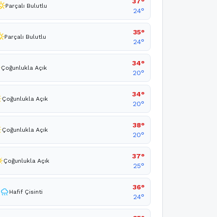
37°
_cloudy_day
Parçalı Bulutlu
24°
35°
loudy_day
Parçalı Bulutlu
24°
34°
y
Çoğunlukla Açık
20°
34°
ny
Çoğunlukla Açık
20°
38°
ny
Çoğunlukla Açık
20°
37°
unny
Çoğunlukla Açık
25°
36°
rainy
Hafif Çisinti
24°