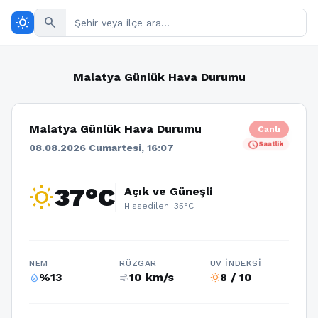
wb_sunny
search
Malatya Günlük Hava Durumu
Malatya Günlük Hava Durumu
Canlı
schedule
Saatlik
08.08.2026 Cumartesi, 16:07
wb_sunny
37°C
Açık ve Güneşli
Hissedilen: 35°C
NEM
RÜZGAR
UV İNDEKSI
%13
10 km/s
8 / 10
humidity_percentage
air
wb_sunny