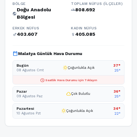
BÖLGE
TOPLAM NÜFUS (İLÇELER)
Doğu Anadolu
808.692
groups
public
Bölgesi
ERKEK NÜFUS
KADIN NÜFUS
403.607
405.085
male
female
calendar_today
Malatya Günlük Hava Durumu
Bugün
37°
wb_sunny
Çoğunlukla Açık
08 Ağustos Cmt
25°
schedule
Saatlik Hava Durumu için Tıklayın
Pazar
36°
cloud
Çok Bulutlu
09 Ağustos Paz
25°
Pazartesi
34°
wb_sunny
Çoğunlukla Açık
10 Ağustos Pzt
22°