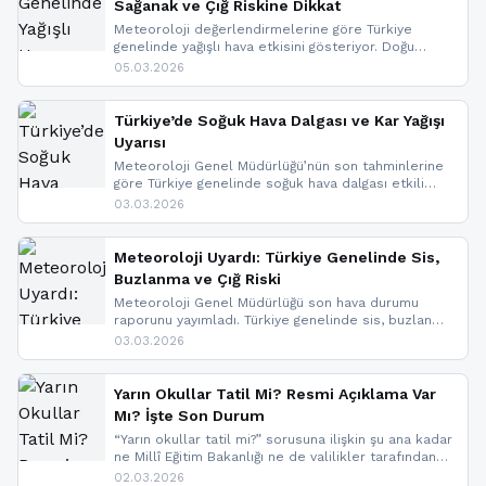
Sağanak ve Çığ Riskine Dikkat
Meteoroloji değerlendirmelerine göre Türkiye
genelinde yağışlı hava etkisini gösteriyor. Doğu
bölgelerinde kar yağışı beklenirken Marmara ve
05.03.2026
Kuzey Ege’de sağanak yağmur, yüksek kesimlerde
ise çığ tehlikesi bulunuyor. İç kesimlerde sis ve pus
nedeniyle görüş mesafesinde azalma
Türkiye’de Soğuk Hava Dalgası ve Kar Yağışı
yaşanabileceği belirtiliyor.
Uyarısı
Meteoroloji Genel Müdürlüğü’nün son tahminlerine
göre Türkiye genelinde soğuk hava dalgası etkili
oluyor. Birçok il için kar yağışı ve buzlanma uyarısı
03.03.2026
geldi.
Meteoroloji Uyardı: Türkiye Genelinde Sis,
Buzlanma ve Çığ Riski
Meteoroloji Genel Müdürlüğü son hava durumu
raporunu yayımladı. Türkiye genelinde sis, buzlanma
ve don beklenirken Doğu Anadolu ve Doğu
03.03.2026
Karadeniz’in yüksek kesimlerinde çığ riski uyarısı
yapıldı. İşte son dakika meteoroloji gelişmeleri.
Yarın Okullar Tatil Mi? Resmi Açıklama Var
Mı? İşte Son Durum
“Yarın okullar tatil mi?” sorusuna ilişkin şu ana kadar
ne Millî Eğitim Bakanlığı ne de valilikler tarafından
yapılmış resmi bir tatil açıklaması bulunmamaktadır.
02.03.2026