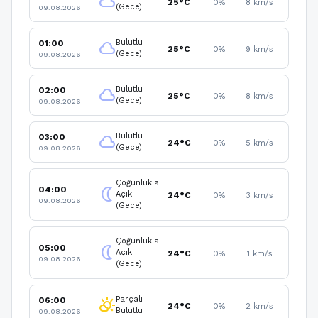
cloud
25°C
0%
8 km/s
(Gece)
09.08.2026
Bulutlu
01:00
cloud
25°C
0%
9 km/s
(Gece)
09.08.2026
Bulutlu
02:00
cloud
25°C
0%
8 km/s
(Gece)
09.08.2026
Bulutlu
03:00
cloud
24°C
0%
5 km/s
(Gece)
09.08.2026
Çoğunlukla
04:00
nightlight
Açık
24°C
0%
3 km/s
09.08.2026
(Gece)
Çoğunlukla
05:00
nightlight
Açık
24°C
0%
1 km/s
09.08.2026
(Gece)
Parçalı
06:00
partly_cloudy_day
24°C
0%
2 km/s
Bulutlu
09.08.2026