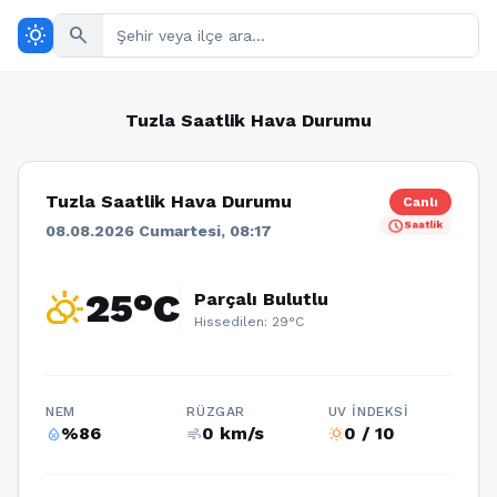
wb_sunny
search
Tuzla Saatlik Hava Durumu
Tuzla Saatlik Hava Durumu
Canlı
schedule
Saatlik
08.08.2026 Cumartesi, 08:17
partly_cloudy_day
25°C
Parçalı Bulutlu
Hissedilen: 29°C
NEM
RÜZGAR
UV İNDEKSI
%86
0 km/s
0 / 10
humidity_percentage
air
wb_sunny