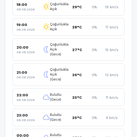
Çoğunlukla
18:00
wb_sunny
29°C
0%
19 km/s
Açık
08.08.2026
Çoğunlukla
19:00
wb_sunny
28°C
0%
17 km/s
Açık
08.08.2026
Çoğunlukla
20:00
nightlight
Açık
27°C
0%
15 km/s
08.08.2026
(Gece)
Çoğunlukla
21:00
nightlight
Açık
26°C
0%
13 km/s
08.08.2026
(Gece)
Bulutlu
22:00
cloud
25°C
0%
11 km/s
(Gece)
08.08.2026
Bulutlu
23:00
cloud
25°C
0%
9 km/s
(Gece)
08.08.2026
Bulutlu
00:00