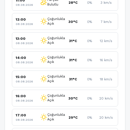
11:00
partly_cloudy_day
28°C
0%
3 km/s
Bulutlu
08.08.2026
Çoğunlukla
12:00
wb_sunny
30°C
0%
7 km/s
Açık
08.08.2026
Çoğunlukla
13:00
wb_sunny
31°C
0%
12 km/s
Açık
08.08.2026
Çoğunlukla
14:00
wb_sunny
31°C
0%
16 km/s
Açık
08.08.2026
Çoğunlukla
15:00
wb_sunny
31°C
0%
18 km/s
Açık
08.08.2026
Çoğunlukla
16:00
wb_sunny
30°C
0%
20 km/s
Açık
08.08.2026
Çoğunlukla
17:00
wb_sunny
29°C
0%
20 km/s
Açık
08.08.2026