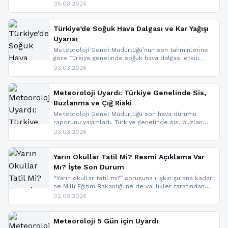
bölgelerinde kar yağışı beklenirken Marmara ve
05.03.2026
Kuzey Ege’de sağanak yağmur, yüksek kesimlerde
ise çığ tehlikesi bulunuyor. İç kesimlerde sis ve pus
nedeniyle görüş mesafesinde azalma
Türkiye’de Soğuk Hava Dalgası ve Kar Yağışı
yaşanabileceği belirtiliyor.
Uyarısı
Meteoroloji Genel Müdürlüğü’nün son tahminlerine
göre Türkiye genelinde soğuk hava dalgası etkili
oluyor. Birçok il için kar yağışı ve buzlanma uyarısı
03.03.2026
geldi.
Meteoroloji Uyardı: Türkiye Genelinde Sis,
Buzlanma ve Çığ Riski
Meteoroloji Genel Müdürlüğü son hava durumu
raporunu yayımladı. Türkiye genelinde sis, buzlanma
ve don beklenirken Doğu Anadolu ve Doğu
03.03.2026
Karadeniz’in yüksek kesimlerinde çığ riski uyarısı
yapıldı. İşte son dakika meteoroloji gelişmeleri.
Yarın Okullar Tatil Mi? Resmi Açıklama Var
Mı? İşte Son Durum
“Yarın okullar tatil mi?” sorusuna ilişkin şu ana kadar
ne Millî Eğitim Bakanlığı ne de valilikler tarafından
yapılmış resmi bir tatil açıklaması bulunmamaktadır.
02.03.2026
Resmi bir duyuru gelmesi halinde gelişmeleri anında
paylaşacağız. En hızlı şekilde haberdar olmak için
sitemizi takip edebilir ve bildirimleri açabilirsiniz.
Meteoroloji 5 Gün için Uyardı