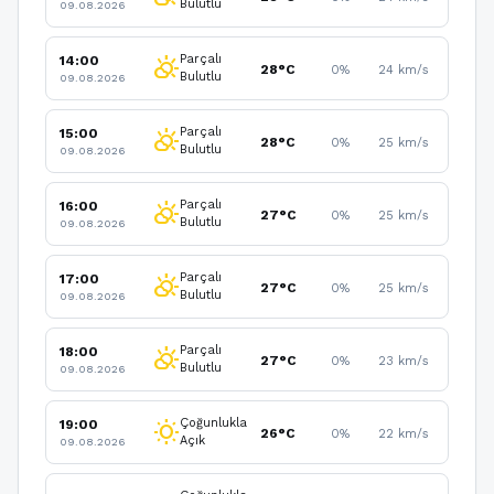
Bulutlu
09.08.2026
Parçalı
14:00
partly_cloudy_day
28°C
0%
24 km/s
Bulutlu
09.08.2026
Parçalı
15:00
partly_cloudy_day
28°C
0%
25 km/s
Bulutlu
09.08.2026
Parçalı
16:00
partly_cloudy_day
27°C
0%
25 km/s
Bulutlu
09.08.2026
Parçalı
17:00
partly_cloudy_day
27°C
0%
25 km/s
Bulutlu
09.08.2026
Parçalı
18:00
partly_cloudy_day
27°C
0%
23 km/s
Bulutlu
09.08.2026
Çoğunlukla
19:00
wb_sunny
26°C
0%
22 km/s
Açık
09.08.2026