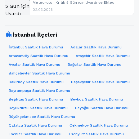
Meteoroloji Kritik 5 Gün için Uyardı ve Ekledi
02.03.2026
location_city
İstanbul İlçeleri
İstanbul Saatlik Hava Durumu
Adalar Saatlik Hava Durumu
Arnavutköy Saatlik Hava Durumu
Ataşehir Saatlik Hava Durumu
Avcılar Saatlik Hava Durumu
Bağcılar Saatlik Hava Durumu
Bahçelievler Saatlik Hava Durumu
Bakırköy Saatlik Hava Durumu
Başakşehir Saatlik Hava Durumu
Bayrampaşa Saatlik Hava Durumu
Beşiktaş Saatlik Hava Durumu
Beykoz Saatlik Hava Durumu
Beylikdüzü Saatlik Hava Durumu
Beyoğlu Saatlik Hava Durumu
Büyükçekmece Saatlik Hava Durumu
Çatalca Saatlik Hava Durumu
Çekmeköy Saatlik Hava Durumu
Esenler Saatlik Hava Durumu
Esenyurt Saatlik Hava Durumu