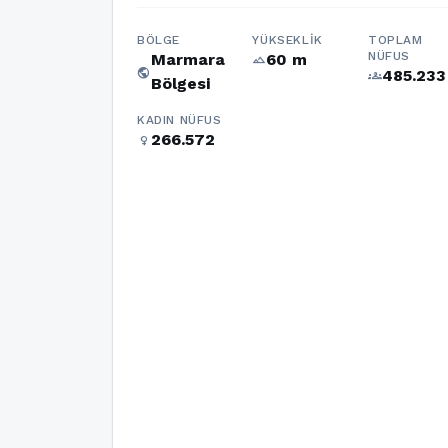
BÖLGE
YÜKSEKLIK
TOPLAM
NÜFUS
Marmara
60 m
terrain
public
485.233
groups
Bölgesi
KADIN NÜFUS
266.572
female