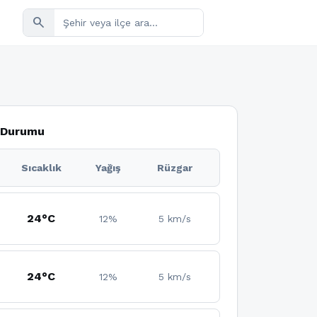
search
a Durumu
Sıcaklık
Yağış
Rüzgar
24°C
12%
5 km/s
24°C
12%
5 km/s