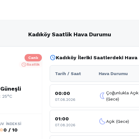
Kadıköy Saatlik Hava Durumu
schedule
Kadıköy İleriki Saatlerdeki Hav
Canlı
schedule
Saatlik
Tarih / Saat
Hava Durumu
 Güneşli
00:00
Çoğunlukla Açık
nightlight
: 25°C
(Gece)
07.08.2026
01:00
clear_night
Açık (Gece)
UV İNDEKSI
07.08.2026
0 / 10
b_sunny