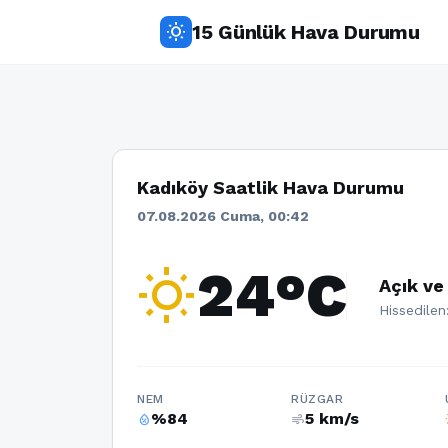
15 Günlük Hava Durumu
wb_sunny
Kadıköy Saatlik Hava Durumu
07.08.2026 Cuma, 00:42
wb_sunny
24°C
Açık ve
Hissedilen
NEM
RÜZGAR
%84
5 km/s
humidity_percentage
air
w