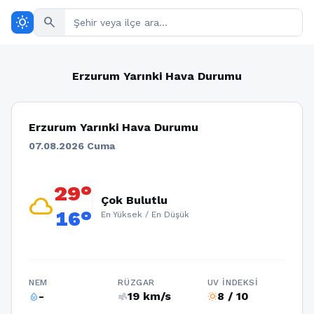
wb_sunny
search
Erzurum Yarınki Hava Durumu
Erzurum Yarınki Hava Durumu
07.08.2026 Cuma
29°
cloud
Çok Bulutlu
16°
En Yüksek / En Düşük
NEM
RÜZGAR
UV İNDEKSI
-
19 km/s
8 / 10
humidity_percentage
air
wb_sunny