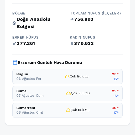
BÖLGE
TOPLAM NÜFUS (İLÇELER)
Doğu Anadolu
756.893
groups
public
Bölgesi
ERKEK NÜFUS
KADIN NÜFUS
377.261
379.632
male
female
calendar_today
Erzurum Günlük Hava Durumu
Bugün
28°
cloud
Çok Bulutlu
06 Ağustos Per
15°
Cuma
29°
cloud
Çok Bulutlu
07 Ağustos Cum
16°
Cumartesi
30°
cloud
Çok Bulutlu
08 Ağustos Cmt
17°