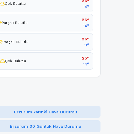
26°
cloud
Çok Bulutlu
14°
26°
udy_day
Parçalı Bulutlu
14°
26°
loudy_day
Parçalı Bulutlu
11°
25°
cloud
Çok Bulutlu
14°
Erzurum Yarınki Hava Durumu
Erzurum 30 Günlük Hava Durumu