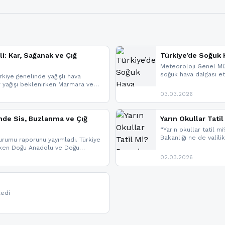
li: Kar, Sağanak ve Çığ
Türkiye’de Soğuk H
Meteoroloji Genel Mü
soğuk hava dalgası etk
kiye genelinde yağışlı hava
geldi.
r yağışı beklenirken Marmara ve
imlerde ise çığ tehlikesi
03.03.2026
eniyle görüş mesafesinde azalma
nde Sis, Buzlanma ve Çığ
Yarın Okullar Tat
“Yarın okullar tatil mi
Bakanlığı ne de valili
rumu raporunu yayımladı. Türkiye
bulunmamaktadır. Res
rken Doğu Anadolu ve Doğu
paylaşacağız. En hızlı
 uyarısı yapıldı. İşte son dakika
02.03.2026
bildirimleri açabilirsin
ledi