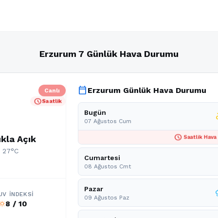
Erzurum 7 Günlük Hava Durumu
calendar_today
Erzurum Günlük Hava Durumu
Canlı
schedule
Saatlik
Bugün
part
07 Ağustos Cum
schedule
kla Açık
Saatlik Hava
: 27°C
Cumartesi
08 Ağustos Cmt
Pazar
r
UV İNDEKSI
09 Ağustos Paz
8 / 10
b_sunny