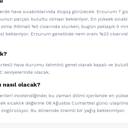
u
rde hava sıcaklıklarında düşüş görülecek. Erzurum 7 g
n parçalı bulutlu olması bekleniyor. En yüksek sıcaklığ
lı olma ihtimali %0 civarında olurken, bugün yaklaşık 0 m
 bekleniyor. Erzurum genelinde nem oranı %23 civarında
ak?
tesi) hava durumu tahmini; genel olarak kapalı ve bulutl
C seviyelerinde olacak.
 nasıl olacak?
leri incelendiğinde; bu zaman dilimi içerisinde en yükse
ksek sıcaklık değerine 08 Ağustos Cumartesi günü ulaşılma
öngörülüyor. Bu dönemde önemli bir yağış beklenmiyor.