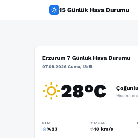
15 Günlük Hava Durumu
wb_sunny
Erzurum 7 Günlük Hava Durumu
07.08.2026 Cuma, 13:15
wb_sunny
28°C
Çoğunlu
Hissedilen
NEM
RÜZGAR
%23
18 km/s
humidity_percentage
air
w