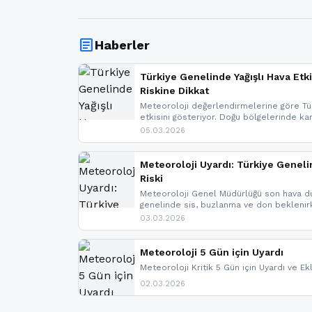
article
Haberler
Türkiye Genelinde Yağışlı Hava Etki
Riskine Dikkat
Meteoroloji değerlendirmelerine göre Tür
etkisini gösteriyor. Doğu bölgelerinde ka
Kuzey Ege’de sağanak yağmur, yüksek kes
05.03.2026
bulunuyor. İç kesimlerde sis ve pus ned
yaşanabileceği belirtiliyor.
Meteoroloji Uyardı: Türkiye Geneli
Riski
Meteoroloji Genel Müdürlüğü son hava du
genelinde sis, buzlanma ve don bekleni
Karadeniz’in yüksek kesimlerinde çığ riski
03.03.2026
meteoroloji gelişmeleri.
Meteoroloji 5 Gün için Uyardı
Meteoroloji Kritik 5 Gün için Uyardı ve Ek
02.03.2026