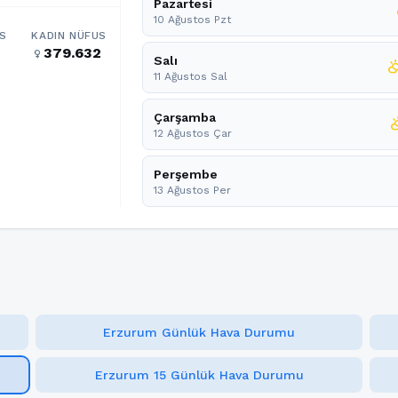
Pazartesi
10 Ağustos Pzt
S
KADIN NÜFUS
379.632
female
Salı
partly_clo
11 Ağustos Sal
Çarşamba
partly_c
12 Ağustos Çar
Perşembe
13 Ağustos Per
Erzurum Günlük Hava Durumu
Erzurum 15 Günlük Hava Durumu