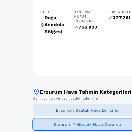
BÖLGE
TOPLAM
ERKEK NÜFU
NÜFUS
Doğu
377.261
male
(İLÇELER)
Anadolu
public
756.893
groups
Bölgesi
location_on
Erzurum Hava Tahmin Kategorileri
Canlı, günlük ve uzun vadeli tahminler
Erzurum Saatlik Hava Durumu
Erzurum 7 Günlük Hava Durumu