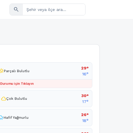
search
29°
ly_cloudy_day
Parçalı Bulutlu
16°
 Durumu için Tıklayın
30°
cloud
Çok Bulutlu
17°
26°
ainy
Hafif Yağmurlu
18°