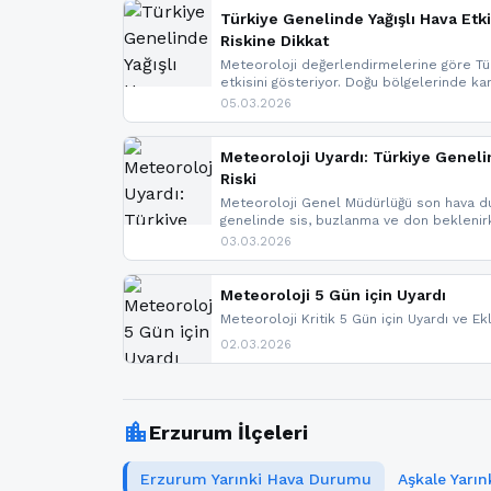
Türkiye Genelinde Yağışlı Hava Etki
Riskine Dikkat
Meteoroloji değerlendirmelerine göre Tür
etkisini gösteriyor. Doğu bölgelerinde ka
Kuzey Ege’de sağanak yağmur, yüksek kes
05.03.2026
bulunuyor. İç kesimlerde sis ve pus ned
yaşanabileceği belirtiliyor.
Meteoroloji Uyardı: Türkiye Geneli
Riski
Meteoroloji Genel Müdürlüğü son hava du
genelinde sis, buzlanma ve don bekleni
Karadeniz’in yüksek kesimlerinde çığ riski
03.03.2026
meteoroloji gelişmeleri.
Meteoroloji 5 Gün için Uyardı
Meteoroloji Kritik 5 Gün için Uyardı ve Ek
02.03.2026
location_city
Erzurum İlçeleri
Erzurum Yarınki Hava Durumu
Aşkale Yarı