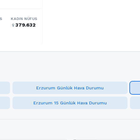
S
KADIN NÜFUS
379.632
female
Erzurum Günlük Hava Durumu
Erzurum 15 Günlük Hava Durumu