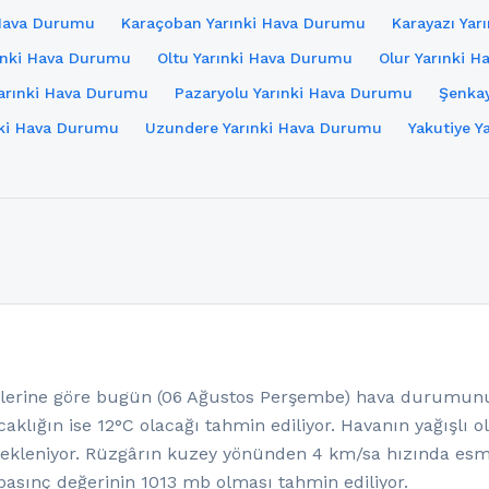
i Hava Durumu
Karaçoban Yarınki Hava Durumu
Karayazı Ya
ınki Hava Durumu
Oltu Yarınki Hava Durumu
Olur Yarınki 
Yarınki Hava Durumu
Pazaryolu Yarınki Hava Durumu
Şenkay
ki Hava Durumu
Uzundere Yarınki Hava Durumu
Yakutiye Y
rine göre bugün (06 Ağustos Perşembe) hava durumunun 
aklığın ise 12°C olacağı tahmin ediliyor. Havanın yağışlı 
ekleniyor. Rüzgârın kuzey yönünden 4 km/sa hızında esm
asınç değerinin 1013 mb olması tahmin ediliyor.