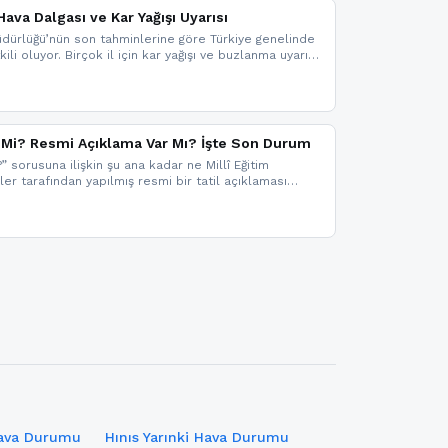
ava Dalgası ve Kar Yağışı Uyarısı
dürlüğü’nün son tahminlerine göre Türkiye genelinde
ili oluyor. Birçok il için kar yağışı ve buzlanma uyarısı
il Mi? Resmi Açıklama Var Mı? İşte Son Durum
?” sorusuna ilişkin şu ana kadar ne Millî Eğitim
kler tarafından yapılmış resmi bir tatil açıklaması
mi bir duyuru gelmesi halinde gelişmeleri anında
 şekilde haberdar olmak için sitemizi takip edebilir ve
iz.
Hava Durumu
Hınıs Yarınki Hava Durumu