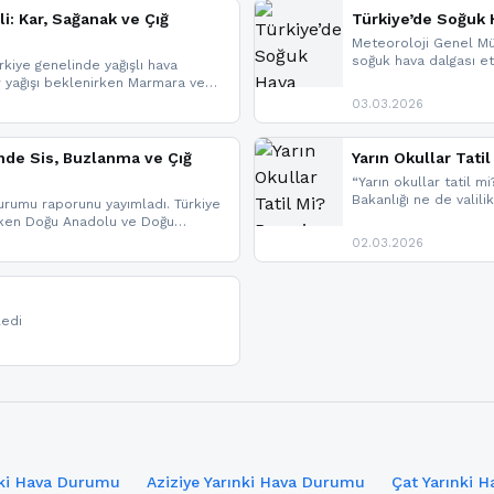
li: Kar, Sağanak ve Çığ
Türkiye’de Soğuk H
Meteoroloji Genel Mü
soğuk hava dalgası etk
kiye genelinde yağışlı hava
geldi.
r yağışı beklenirken Marmara ve
imlerde ise çığ tehlikesi
03.03.2026
eniyle görüş mesafesinde azalma
nde Sis, Buzlanma ve Çığ
Yarın Okullar Tat
“Yarın okullar tatil mi
Bakanlığı ne de valili
rumu raporunu yayımladı. Türkiye
bulunmamaktadır. Res
rken Doğu Anadolu ve Doğu
paylaşacağız. En hızlı
 uyarısı yapıldı. İşte son dakika
02.03.2026
bildirimleri açabilirsin
ledi
nki Hava Durumu
Aziziye Yarınki Hava Durumu
Çat Yarınki 