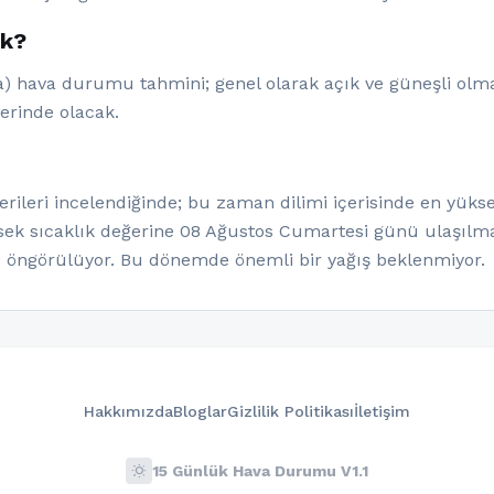
ak?
 hava durumu tahmini; genel olarak açık ve güneşli olmas
lerinde olacak.
leri incelendiğinde; bu zaman dilimi içerisinde en yüksek
ksek sıcaklık değerine 08 Ağustos Cumartesi günü ulaşılma
öngörülüyor. Bu dönemde önemli bir yağış beklenmiyor.
Hakkımızda
Bloglar
Gizlilik Politikası
İletişim
wb_sunny
15 Günlük Hava Durumu V1.1