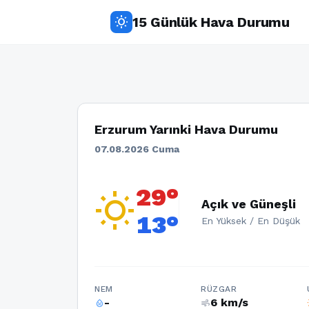
15 Günlük Hava Durumu
wb_sunny
Erzurum Yarınki Hava Durumu
07.08.2026 Cuma
29°
wb_sunny
Açık ve Güneşli
13°
En Yüksek / En Düşük
NEM
RÜZGAR
-
6 km/s
humidity_percentage
air
w