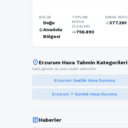
BÖLGE
TOPLAM
ERKEK NÜFU
NÜFUS
Doğu
377.261
male
(İLÇELER)
Anadolu
public
756.893
groups
Bölgesi
location_on
Erzurum Hava Tahmin Kategorileri
Canlı, günlük ve uzun vadeli tahminler
Erzurum Saatlik Hava Durumu
Erzurum 7 Günlük Hava Durumu
article
Haberler