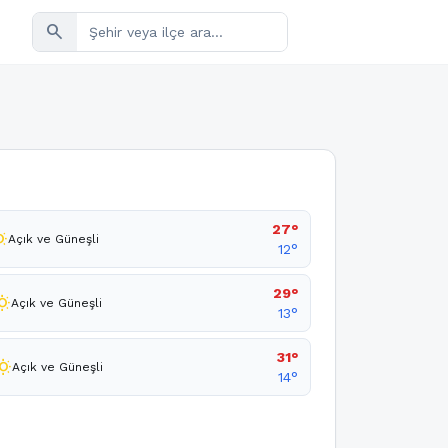
search
27°
unny
Açık ve Güneşli
12°
29°
sunny
Açık ve Güneşli
13°
31°
_sunny
Açık ve Güneşli
14°