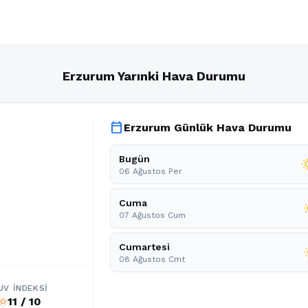
Erzurum Yarınki Hava Durumu
calendar_today
Erzurum Günlük Hava Durumu
Bugün
wb_s
06 Ağustos Per
Cuma
wb_
07 Ağustos Cum
Cumartesi
wb
08 Ağustos Cmt
UV İNDEKSI
11 / 10
b_sunny