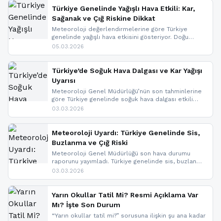
Türkiye Genelinde Yağışlı Hava Etkili: Kar,
Sağanak ve Çığ Riskine Dikkat
Meteoroloji değerlendirmelerine göre Türkiye
genelinde yağışlı hava etkisini gösteriyor. Doğu
bölgelerinde kar yağışı beklenirken Marmara ve
05.03.2026
Kuzey Ege’de sağanak yağmur, yüksek kesimlerde
ise çığ tehlikesi bulunuyor. İç kesimlerde sis ve pus
nedeniyle görüş mesafesinde azalma
Türkiye’de Soğuk Hava Dalgası ve Kar Yağışı
yaşanabileceği belirtiliyor.
Uyarısı
Meteoroloji Genel Müdürlüğü’nün son tahminlerine
göre Türkiye genelinde soğuk hava dalgası etkili
oluyor. Birçok il için kar yağışı ve buzlanma uyarısı
03.03.2026
geldi.
Meteoroloji Uyardı: Türkiye Genelinde Sis,
Buzlanma ve Çığ Riski
Meteoroloji Genel Müdürlüğü son hava durumu
raporunu yayımladı. Türkiye genelinde sis, buzlanma
ve don beklenirken Doğu Anadolu ve Doğu
03.03.2026
Karadeniz’in yüksek kesimlerinde çığ riski uyarısı
yapıldı. İşte son dakika meteoroloji gelişmeleri.
Yarın Okullar Tatil Mi? Resmi Açıklama Var
Mı? İşte Son Durum
“Yarın okullar tatil mi?” sorusuna ilişkin şu ana kadar