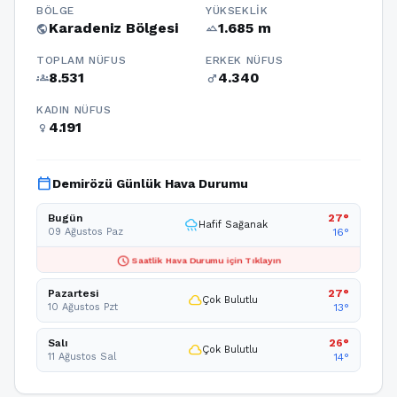
BÖLGE
YÜKSEKLIK
Karadeniz Bölgesi
1.685 m
public
terrain
TOPLAM NÜFUS
ERKEK NÜFUS
8.531
4.340
groups
male
KADIN NÜFUS
4.191
female
calendar_today
Demirözü Günlük Hava Durumu
Bugün
27°
rainy
Hafif Sağanak
09 Ağustos Paz
16°
schedule
Saatlik Hava Durumu için Tıklayın
Pazartesi
27°
cloud
Çok Bulutlu
10 Ağustos Pzt
13°
Salı
26°
cloud
Çok Bulutlu
11 Ağustos Sal
14°