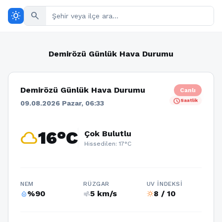
wb_sunny
search
Demirözü Günlük Hava Durumu
Demirözü Günlük Hava Durumu
Canlı
schedule
Saatlik
09.08.2026 Pazar, 06:33
cloud
16°C
Çok Bulutlu
Hissedilen: 17°C
NEM
RÜZGAR
UV İNDEKSI
%90
5 km/s
8 / 10
humidity_percentage
air
wb_sunny