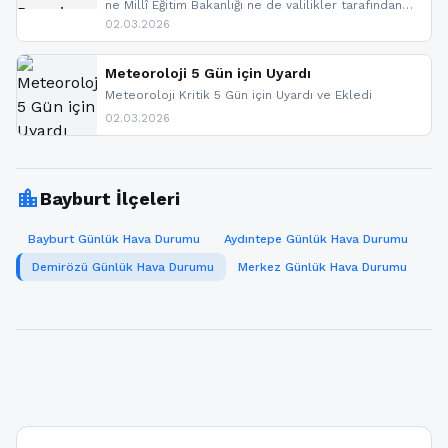
ne Millî Eğitim Bakanlığı ne de valilikler tarafından
yapılmış resmi bir tatil açıklaması bulunmamaktadır.
02.03.2026
Resmi bir duyuru gelmesi halinde gelişmeleri anında
paylaşacağız. En hızlı şekilde haberdar olmak için
sitemizi takip edebilir ve bildirimleri açabilirsiniz.
Meteoroloji 5 Gün için Uyardı
Meteoroloji Kritik 5 Gün için Uyardı ve Ekledi
02.03.2026
location_city
Bayburt İlçeleri
Bayburt Günlük Hava Durumu
Aydıntepe Günlük Hava Durumu
Demirözü Günlük Hava Durumu
Merkez Günlük Hava Durumu