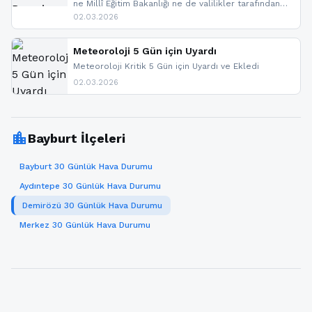
ne Millî Eğitim Bakanlığı ne de valilikler tarafından
yapılmış resmi bir tatil açıklaması bulunmamaktadır.
02.03.2026
Resmi bir duyuru gelmesi halinde gelişmeleri anında
paylaşacağız. En hızlı şekilde haberdar olmak için
sitemizi takip edebilir ve bildirimleri açabilirsiniz.
Meteoroloji 5 Gün için Uyardı
Meteoroloji Kritik 5 Gün için Uyardı ve Ekledi
02.03.2026
location_city
Bayburt İlçeleri
Bayburt 30 Günlük Hava Durumu
Aydıntepe 30 Günlük Hava Durumu
Demirözü 30 Günlük Hava Durumu
Merkez 30 Günlük Hava Durumu