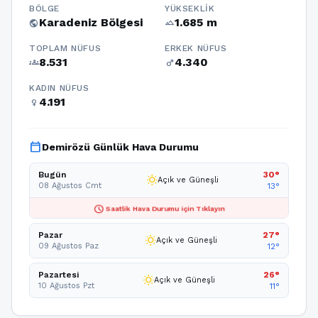
BÖLGE
YÜKSEKLIK
Karadeniz Bölgesi
1.685 m
public
terrain
TOPLAM NÜFUS
ERKEK NÜFUS
8.531
4.340
groups
male
KADIN NÜFUS
4.191
female
calendar_today
Demirözü Günlük Hava Durumu
Bugün
30°
wb_sunny
Açık ve Güneşli
08 Ağustos Cmt
13°
schedule
Saatlik Hava Durumu için Tıklayın
Pazar
27°
wb_sunny
Açık ve Güneşli
09 Ağustos Paz
12°
Pazartesi
26°
wb_sunny
Açık ve Güneşli
10 Ağustos Pzt
11°