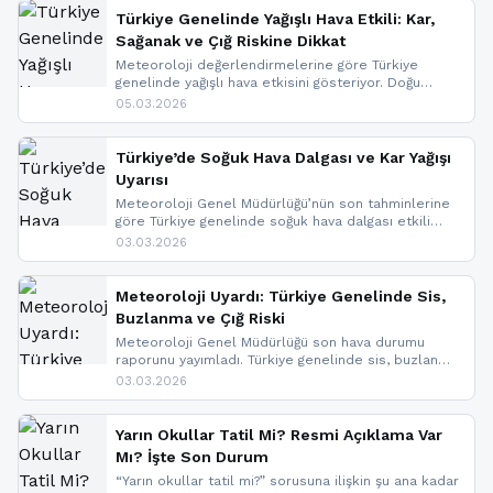
Türkiye Genelinde Yağışlı Hava Etkili: Kar,
Sağanak ve Çığ Riskine Dikkat
Meteoroloji değerlendirmelerine göre Türkiye
genelinde yağışlı hava etkisini gösteriyor. Doğu
bölgelerinde kar yağışı beklenirken Marmara ve
05.03.2026
Kuzey Ege’de sağanak yağmur, yüksek kesimlerde
ise çığ tehlikesi bulunuyor. İç kesimlerde sis ve pus
nedeniyle görüş mesafesinde azalma
Türkiye’de Soğuk Hava Dalgası ve Kar Yağışı
yaşanabileceği belirtiliyor.
Uyarısı
Meteoroloji Genel Müdürlüğü’nün son tahminlerine
göre Türkiye genelinde soğuk hava dalgası etkili
oluyor. Birçok il için kar yağışı ve buzlanma uyarısı
03.03.2026
geldi.
Meteoroloji Uyardı: Türkiye Genelinde Sis,
Buzlanma ve Çığ Riski
Meteoroloji Genel Müdürlüğü son hava durumu
raporunu yayımladı. Türkiye genelinde sis, buzlanma
ve don beklenirken Doğu Anadolu ve Doğu
03.03.2026
Karadeniz’in yüksek kesimlerinde çığ riski uyarısı
yapıldı. İşte son dakika meteoroloji gelişmeleri.
Yarın Okullar Tatil Mi? Resmi Açıklama Var
Mı? İşte Son Durum
“Yarın okullar tatil mi?” sorusuna ilişkin şu ana kadar