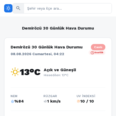
wb_sunny
search
Demirözü 30 Günlük Hava Durumu
Demirözü 30 Günlük Hava Durumu
Canlı
schedule
Saatlik
08.08.2026 Cumartesi, 04:22
wb_sunny
13°C
Açık ve Güneşli
Hissedilen: 13°C
NEM
RÜZGAR
UV İNDEKSI
%84
1 km/s
10 / 10
humidity_percentage
air
wb_sunny