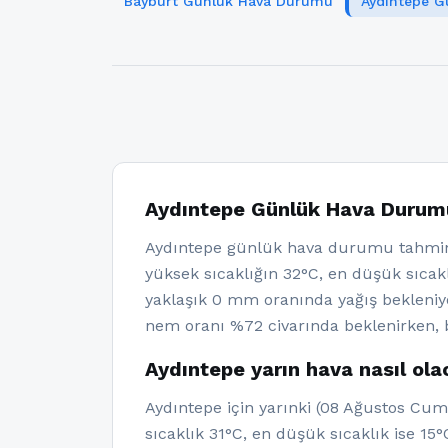
Bayburt Günlük Hava Durumu
Aydıntepe 
Aydıntepe Günlük Hava Durum
Aydıntepe günlük hava durumu tahmin
yüksek sıcaklığın 32°C, en düşük sıcakl
yaklaşık 0 mm oranında yağış bekleniy
nem oranı %72 civarında beklenirken, b
Aydıntepe yarın hava nasıl ol
Aydıntepe için yarınki (08 Ağustos Cum
sıcaklık 31°C, en düşük sıcaklık ise 15°