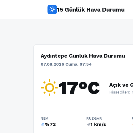
15 Günlük Hava Durumu
wb_sunny
Aydıntepe Günlük Hava Durumu
07.08.2026 Cuma, 07:54
wb_sunny
17°C
Açık ve 
Hissedilen: 
NEM
RÜZGAR
%72
1 km/s
humidity_percentage
air
w