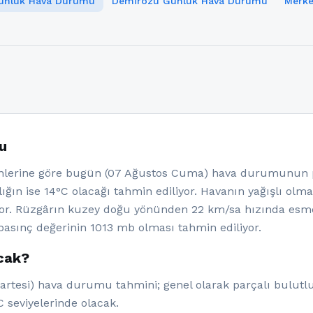
Günlük Hava Durumu
Demirözü Günlük Hava Durumu
Merke
u
lerine göre bugün (07 Ağustos Cuma) hava durumunun par
ığın ise 14°C olacağı tahmin ediliyor. Havanın yağışlı olm
or. Rüzgârın kuzey doğu yönünden 22 km/sa hızında esmes
asınç değerinin 1013 mb olması tahmin ediliyor.
acak?
artesi) hava durumu tahmini; genel olarak parçalı bulutlu
C seviyelerinde olacak.