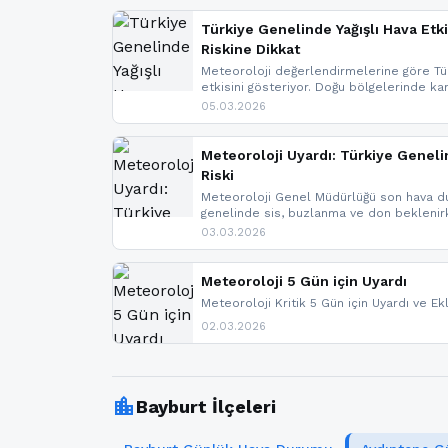
Türkiye Genelinde Yağışlı Hava Etki
Riskine Dikkat
Meteoroloji değerlendirmelerine göre Tür
etkisini gösteriyor. Doğu bölgelerinde ka
Kuzey Ege’de sağanak yağmur, yüksek kes
05.03.2026
bulunuyor. İç kesimlerde sis ve pus ned
yaşanabileceği belirtiliyor.
Meteoroloji Uyardı: Türkiye Geneli
Riski
Meteoroloji Genel Müdürlüğü son hava du
genelinde sis, buzlanma ve don bekleni
Karadeniz’in yüksek kesimlerinde çığ riski
03.03.2026
meteoroloji gelişmeleri.
Meteoroloji 5 Gün için Uyardı
Meteoroloji Kritik 5 Gün için Uyardı ve Ek
02.03.2026
location_city
Bayburt İlçeleri