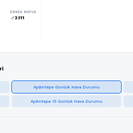
ERKEK NÜFUS
3.111
male
ri
Aydıntepe Günlük Hava Durumu
Aydıntepe 15 Günlük Hava Durumu