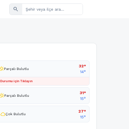
search
32°
tly_cloudy_day
Parçalı Bulutlu
14°
 Durumu için Tıklayın
31°
rtly_cloudy_day
Parçalı Bulutlu
15°
27°
cloud
Çok Bulutlu
15°