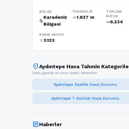
BÖLGE
YÜKSEKLIK
TOPLAM
NÜFUS
Karadeniz
1.637 m
terrain
public
6.234
groups
Bölgesi
KADIN NÜFUS
3.123
female
location_on
Aydıntepe Hava Tahmin Kategorile
Canlı, günlük ve uzun vadeli tahminler
Aydıntepe Saatlik Hava Durumu
Aydıntepe 7 Günlük Hava Durumu
article
Haberler