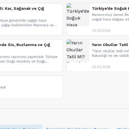
li: Kar, Sağanak ve Çığ
Türkiye’de Soğuk H
Meteoroloji Genel Mü
soğuk hava dalgası etk
kiye genelinde yağışlı hava
geldi.
r yağışı beklenirken Marmara ve
imlerde ise çığ tehlikesi
03.03.2026
eniyle görüş mesafesinde azalma
nde Sis, Buzlanma ve Çığ
Yarın Okullar Tat
“Yarın okullar tatil mi
Bakanlığı ne de valili
rumu raporunu yayımladı. Türkiye
bulunmamaktadır. Res
rken Doğu Anadolu ve Doğu
paylaşacağız. En hızlı
 uyarısı yapıldı. İşte son dakika
02.03.2026
bildirimleri açabilirsin
ledi