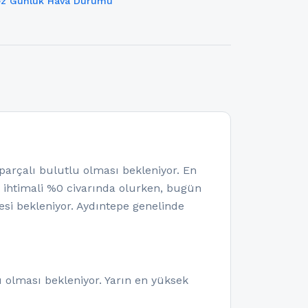
z Günlük Hava Durumu
çalı bulutlu olması bekleniyor. En
a ihtimali %0 civarında olurken, bugün
i bekleniyor. Aydıntepe genelinde
 olması bekleniyor. Yarın en yüksek