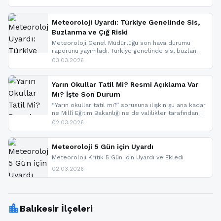
geldi.
Meteoroloji Uyardı: Türkiye Genelinde Sis,
Buzlanma ve Çığ Riski
Meteoroloji Genel Müdürlüğü son hava durumu
raporunu yayımladı. Türkiye genelinde sis, buzlanma
ve don beklenirken Doğu Anadolu ve Doğu
03.03.2026
Karadeniz’in yüksek kesimlerinde çığ riski uyarısı
yapıldı. İşte son dakika meteoroloji gelişmeleri.
Yarın Okullar Tatil Mi? Resmi Açıklama Var
Mı? İşte Son Durum
“Yarın okullar tatil mi?” sorusuna ilişkin şu ana kadar
ne Millî Eğitim Bakanlığı ne de valilikler tarafından
yapılmış resmi bir tatil açıklaması bulunmamaktadır.
02.03.2026
Resmi bir duyuru gelmesi halinde gelişmeleri anında
paylaşacağız. En hızlı şekilde haberdar olmak için
sitemizi takip edebilir ve bildirimleri açabilirsiniz.
Meteoroloji 5 Gün için Uyardı
Meteoroloji Kritik 5 Gün için Uyardı ve Ekledi
02.03.2026
location_city
Balıkesir İlçeleri