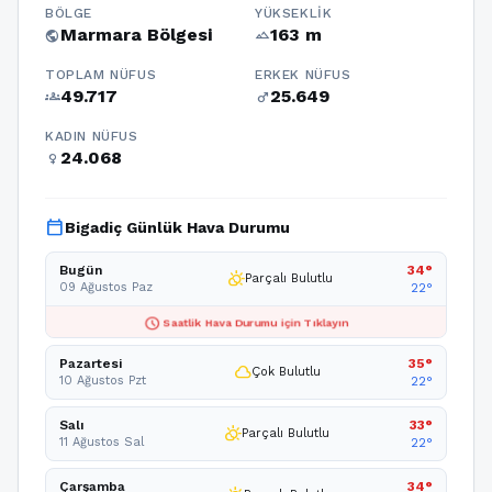
BÖLGE
YÜKSEKLIK
Marmara Bölgesi
163 m
public
terrain
TOPLAM NÜFUS
ERKEK NÜFUS
49.717
25.649
groups
male
KADIN NÜFUS
24.068
female
calendar_today
Bigadiç Günlük Hava Durumu
Bugün
34°
partly_cloudy_day
Parçalı Bulutlu
09 Ağustos Paz
22°
schedule
Saatlik Hava Durumu için Tıklayın
Pazartesi
35°
cloud
Çok Bulutlu
10 Ağustos Pzt
22°
Salı
33°
partly_cloudy_day
Parçalı Bulutlu
11 Ağustos Sal
22°
Çarşamba
34°