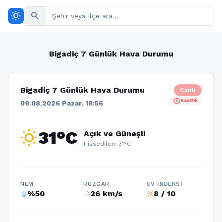
wb_sunny
search
Bigadiç 7 Günlük Hava Durumu
Bigadiç 7 Günlük Hava Durumu
Canlı
schedule
Saatlik
09.08.2026 Pazar, 18:56
wb_sunny
31°C
Açık ve Güneşli
Hissedilen: 31°C
NEM
RÜZGAR
UV İNDEKSI
%50
26 km/s
8 / 10
humidity_percentage
air
wb_sunny