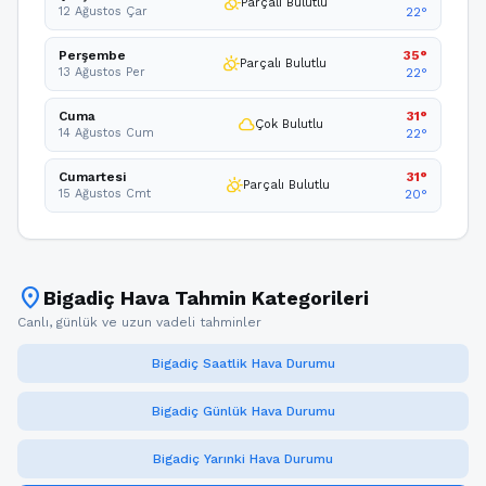
partly_cloudy_day
Parçalı Bulutlu
12 Ağustos Çar
22°
Perşembe
35°
partly_cloudy_day
Parçalı Bulutlu
13 Ağustos Per
22°
Cuma
31°
cloud
Çok Bulutlu
14 Ağustos Cum
22°
Cumartesi
31°
partly_cloudy_day
Parçalı Bulutlu
15 Ağustos Cmt
20°
location_on
Bigadiç Hava Tahmin Kategorileri
Canlı, günlük ve uzun vadeli tahminler
Bigadiç Saatlik Hava Durumu
Bigadiç Günlük Hava Durumu
Bigadiç Yarınki Hava Durumu