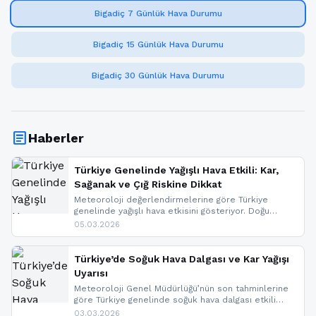
Bigadiç 7 Günlük Hava Durumu
Bigadiç 15 Günlük Hava Durumu
Bigadiç 30 Günlük Hava Durumu
article
Haberler
Türkiye Genelinde Yağışlı Hava Etkili: Kar,
Sağanak ve Çığ Riskine Dikkat
Meteoroloji değerlendirmelerine göre Türkiye
genelinde yağışlı hava etkisini gösteriyor. Doğu
bölgelerinde kar yağışı beklenirken Marmara ve
05.03.2026
Kuzey Ege’de sağanak yağmur, yüksek kesimlerde
ise çığ tehlikesi bulunuyor. İç kesimlerde sis ve pus
nedeniyle görüş mesafesinde azalma
Türkiye’de Soğuk Hava Dalgası ve Kar Yağışı
yaşanabileceği belirtiliyor.
Uyarısı
Meteoroloji Genel Müdürlüğü’nün son tahminlerine
göre Türkiye genelinde soğuk hava dalgası etkili
oluyor. Birçok il için kar yağışı ve buzlanma uyarısı
03.03.2026