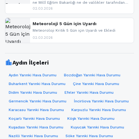
ne Millî Eğitim Bakanlığı ne de valilikler tarafından
yapılmış resmi bir tatil açıklaması bulunmamaktadır.
02.03.2026
Resmi bir duyuru gelmesi halinde gelişmeleri anında
paylaşacağız. En hızlı şekilde haberdar olmak için
sitemizi takip edebilir ve bildirimleri açabilirsiniz.
Meteoroloji 5 Gün için Uyardı
Meteoroloji Kritik 5 Gün için Uyardı ve Ekledi
02.03.2026
location_city
Aydın İlçeleri
Aydın Yarınki Hava Durumu
Bozdoğan Yarınki Hava Durumu
Buharkent Yarınki Hava Durumu
Çine Yarınki Hava Durumu
Didim Yarınki Hava Durumu
Efeler Yarınki Hava Durumu
Germencik Yarınki Hava Durumu
İncirliova Yarınki Hava Durumu
Karacasu Yarınki Hava Durumu
Karpuzlu Yarınki Hava Durumu
Koçarlı Yarınki Hava Durumu
Köşk Yarınki Hava Durumu
Kuşadası Yarınki Hava Durumu
Kuyucak Yarınki Hava Durumu
Nazilli Yarınki Hava Durumu
Söke Yarınki Hava Durumu