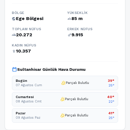
BÖLGE
YÜKSEKLIK
Ege Bölgesi
85 m
public
terrain
TOPLAM NÜFUS
ERKEK NÜFUS
20.272
9.915
groups
male
KADIN NÜFUS
10.357
female
calendar_today
Sultanhisar Günlük Hava Durumu
Bugün
39°
partly_cloudy_day
Parçalı Bulutlu
07 Ağustos Cum
25°
Cumartesi
40°
partly_cloudy_day
Parçalı Bulutlu
08 Ağustos Cmt
22°
Pazar
41°
partly_cloudy_day
Parçalı Bulutlu
09 Ağustos Paz
25°