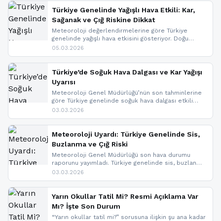
Türkiye Genelinde Yağışlı Hava Etkili: Kar,
Sağanak ve Çığ Riskine Dikkat
Meteoroloji değerlendirmelerine göre Türkiye
genelinde yağışlı hava etkisini gösteriyor. Doğu
bölgelerinde kar yağışı beklenirken Marmara ve
05.03.2026
Kuzey Ege’de sağanak yağmur, yüksek kesimlerde
ise çığ tehlikesi bulunuyor. İç kesimlerde sis ve pus
nedeniyle görüş mesafesinde azalma
Türkiye’de Soğuk Hava Dalgası ve Kar Yağışı
yaşanabileceği belirtiliyor.
Uyarısı
Meteoroloji Genel Müdürlüğü’nün son tahminlerine
göre Türkiye genelinde soğuk hava dalgası etkili
oluyor. Birçok il için kar yağışı ve buzlanma uyarısı
03.03.2026
geldi.
Meteoroloji Uyardı: Türkiye Genelinde Sis,
Buzlanma ve Çığ Riski
Meteoroloji Genel Müdürlüğü son hava durumu
raporunu yayımladı. Türkiye genelinde sis, buzlanma
ve don beklenirken Doğu Anadolu ve Doğu
03.03.2026
Karadeniz’in yüksek kesimlerinde çığ riski uyarısı
yapıldı. İşte son dakika meteoroloji gelişmeleri.
Yarın Okullar Tatil Mi? Resmi Açıklama Var
Mı? İşte Son Durum
“Yarın okullar tatil mi?” sorusuna ilişkin şu ana kadar