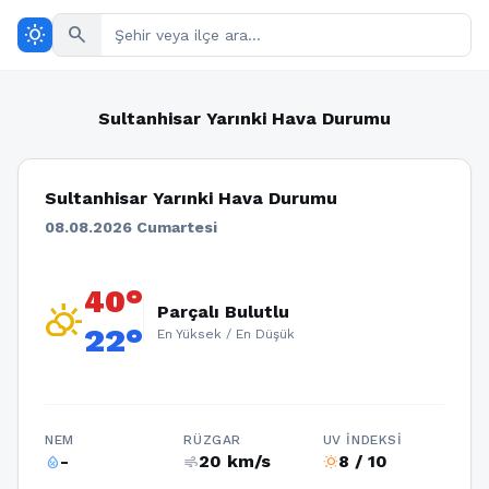
wb_sunny
search
Sultanhisar Yarınki Hava Durumu
Sultanhisar Yarınki Hava Durumu
08.08.2026 Cumartesi
40°
partly_cloudy_day
Parçalı Bulutlu
22°
En Yüksek / En Düşük
NEM
RÜZGAR
UV İNDEKSI
-
20 km/s
8 / 10
humidity_percentage
air
wb_sunny